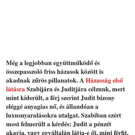
Még a legjobban együttműködő és
összepasszoló friss házasok között is
akadnak zűrös pillanatok. A
Házasság első
látásra
Szabijára és Juditjára célzunk, mert
mint kiderült, a férj szerint Judit bizony
eléggé anyagias nő, és állandóan a
luxusnyaralásokra utalgat. Szabiban ezért
most felmerült a kérdés: Judit a pénzét
akarja, vagy egyáltalán látja-e őt, mint férfit,