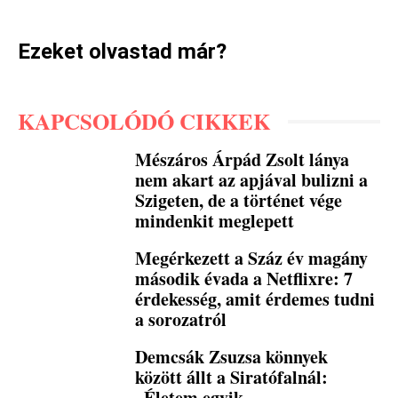
Ezeket olvastad már?
KAPCSOLÓDÓ CIKKEK
Mészáros Árpád Zsolt lánya
nem akart az apjával bulizni a
Szigeten, de a történet vége
mindenkit meglepett
Megérkezett a Száz év magány
második évada a Netflixre: 7
érdekesség, amit érdemes tudni
a sorozatról
Demcsák Zsuzsa könnyek
között állt a Siratófalnál:
„Életem egyik