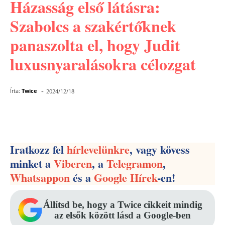
Házasság első látásra:
Szabolcs a szakértőknek
panaszolta el, hogy Judit
luxusnyaralásokra célozgat
-
Írta:
Twice
2024/12/18
Facebook
Pinterest
WhatsApp
Iratkozz fel
hírlevelünkre
, vagy kövess
minket a
Viberen
, a
Telegramon
,
Whatsappon
és a
Google Hírek
-en!
Állítsd be, hogy a Twice cikkeit mindig
az elsők között lásd a Google-ben