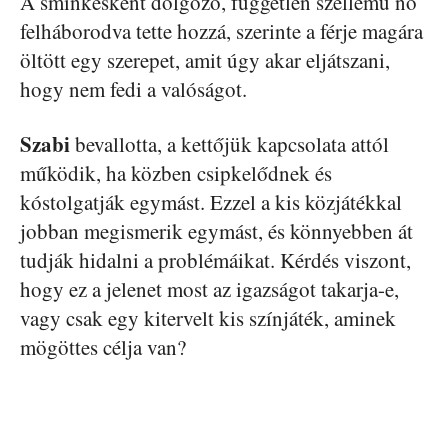
A sminkesként dolgozó, független szellemű nő
felháborodva tette hozzá, szerinte a férje magára
öltött egy szerepet, amit úgy akar eljátszani,
hogy nem fedi a valóságot.
Szabi
bevallotta, a kettőjük kapcsolata attól
működik, ha közben csipkelődnek és
kóstolgatják egymást. Ezzel a kis közjátékkal
jobban megismerik egymást, és könnyebben át
tudják hidalni a problémáikat. Kérdés viszont,
hogy ez a jelenet most az igazságot takarja-e,
vagy csak egy kitervelt kis színjáték, aminek
mögöttes célja van?