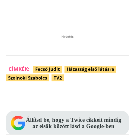
Hirdetés
CÍMKÉK:
Fecső Judit
Házasság első látásra
Szolnoki Szabolcs
TV2
Facebook
Pinterest
WhatsApp
Állítsd be, hogy a Twice cikkeit mindig
az elsők között lásd a Google-ben