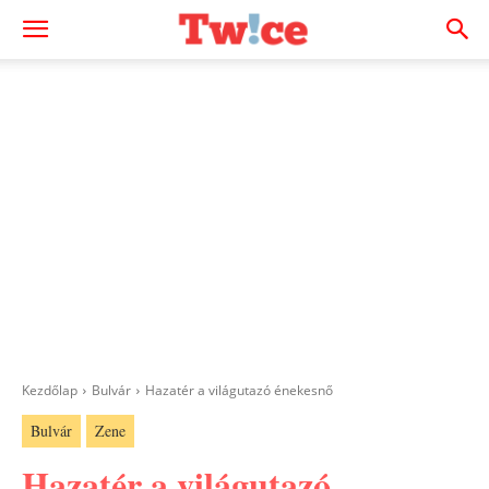
Kezdőlap
Bulvár
Hazatér a világutazó énekesnő
Bulvár
Zene
Hazatér a világutazó