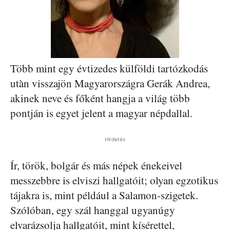
Több mint egy évtizedes külföldi tartózkodás
utàn visszajön Magyarországra Gerák Andrea,
akinek neve és főként hangja a világ több
pontján is egyet jelent a magyar népdallal.
Hirdetés
Ír, török, bolgár és más népek énekeivel
messzebbre is elviszi hallgatóit; olyan egzotikus
tájakra is, mint például a Salamon-szigetek.
Szólóban, egy szál hanggal ugyanúgy
elvarázsolja hallgatóit, mint kísérettel,