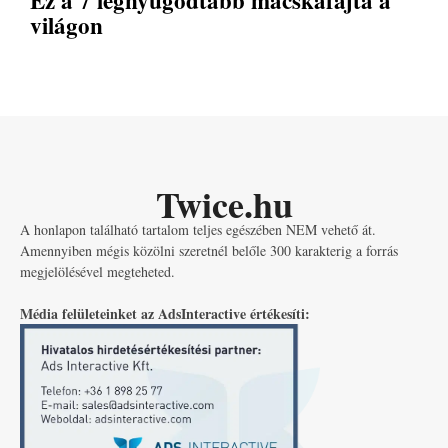
Ez a 7 legnyugodtabb macskafajta a
világon
Twice.hu
A honlapon található tartalom teljes egészében NEM vehető át.
Amennyiben mégis közölni szeretnél belőle 300 karakterig a forrás
megjelölésével megteheted.
Média felületeinket az AdsInteractive értékesíti: