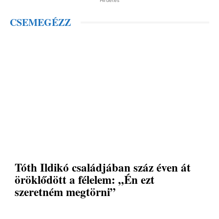
Hirdetés
CSEMEGÉZZ
Tóth Ildikó családjában száz éven át
öröklődött a félelem: „Én ezt
szeretném megtörni”