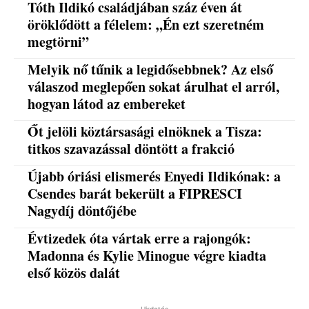
Tóth Ildikó családjában száz éven át
öröklődött a félelem: „Én ezt szeretném
megtörni”
Melyik nő tűnik a legidősebbnek? Az első
válaszod meglepően sokat árulhat el arról,
hogyan látod az embereket
Őt jelöli köztársasági elnöknek a Tisza:
titkos szavazással döntött a frakció
Újabb óriási elismerés Enyedi Ildikónak: a
Csendes barát bekerült a FIPRESCI
Nagydíj döntőjébe
Évtizedek óta vártak erre a rajongók:
Madonna és Kylie Minogue végre kiadta
első közös dalát