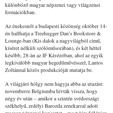
különböző magyar népzenei vagy világzenei
formációkban.
Az énekesnőt a budapesti közönség oktòber 14-
én hallhatja a Treehugger Dan’s Bookstore &
Lounge-ban (Kis dalok a nagyvilágból című,
kíséret nélküli szólóműsorában), és két héttel
később, 28-àn az IF Kávézóban, ahol az egyik
legkiválóbb magyar hegedűművésszel, Lantos
Zoltánnal közös produkcióját mutatja be.
A világjáró hölgy nem hagyja abba az utazást:
novemberre Belgiumba hívták vissza, hogy
négy év után – amikor a szintén svédországi
székhelyű, erdélyi Barozda zenekarral adott
magyar népzenei koncertet – most ùjra fellépjen