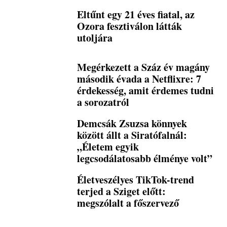
Eltűnt egy 21 éves fiatal, az
Ozora fesztiválon látták
utoljára
Megérkezett a Száz év magány
második évada a Netflixre: 7
érdekesség, amit érdemes tudni
a sorozatról
Demcsák Zsuzsa könnyek
között állt a Siratófalnál:
„Életem egyik
legcsodálatosabb élménye volt”
Életveszélyes TikTok-trend
terjed a Sziget előtt:
megszólalt a főszervező