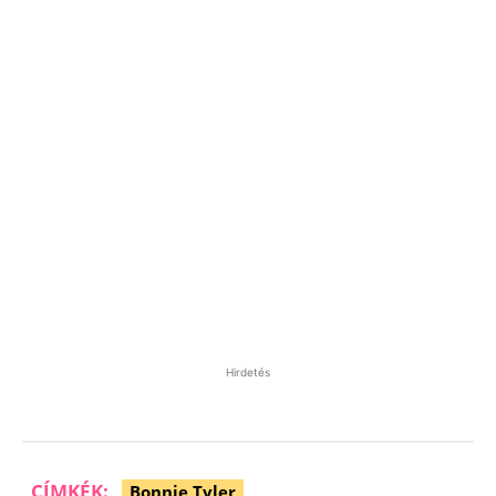
Hirdetés
CÍMKÉK:
Bonnie Tyler