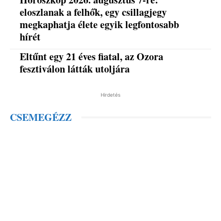
eloszlanak a felhők, egy csillagjegy
megkaphatja élete egyik legfontosabb
hírét
Eltűnt egy 21 éves fiatal, az Ozora
fesztiválon látták utoljára
Hirdetés
CSEMEGÉZZ