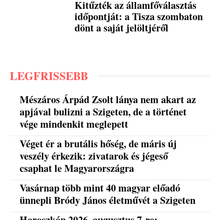
Kitűzték az államfőválasztás
időpontját: a Tisza szombaton
dönt a saját jelöltjéről
LEGFRISSEBB
Mészáros Árpád Zsolt lánya nem akart az
apjával bulizni a Szigeten, de a történet
vége mindenkit meglepett
Véget ér a brutális hőség, de máris új
veszély érkezik: zivatarok és jégeső
csaphat le Magyarországra
Vasárnap több mint 40 magyar előadó
ünnepli Bródy János életművét a Szigeten
Horoszkóp 2026. augusztus 7-re: