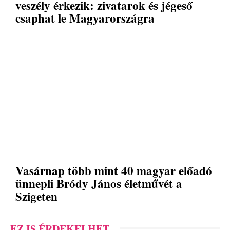
veszély érkezik: zivatarok és jégeső
csaphat le Magyarországra
Vasárnap több mint 40 magyar előadó
ünnepli Bródy János életművét a
Szigeten
EZ IS ÉRDEKELHET