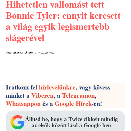
Hihetetlen vallomást tett
Bonnie Tyler: ennyit keresett
a világ egyik legismertebb
slágerével
-
Írta:
Bölöni Bálint
2026/07/09
Facebook
Pinterest
WhatsApp
Iratkozz fel
hírlevelünkre
, vagy kövess
minket a
Viberen
, a
Telegramon
,
Whatsappon
és a
Google Hírek
-en!
Állítsd be, hogy a Twice cikkeit mindig
az elsők között lásd a Google-ben