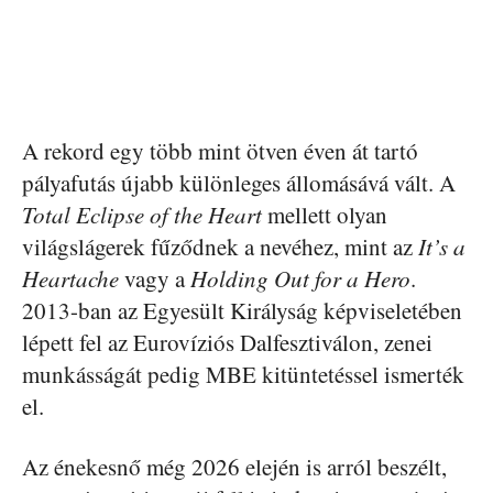
A rekord egy több mint ötven éven át tartó
pályafutás újabb különleges állomásává vált. A
Total Eclipse of the Heart
mellett olyan
világslágerek fűződnek a nevéhez, mint az
It’s a
Heartache
vagy a
Holding Out for a Hero
.
2013-ban az Egyesült Királyság képviseletében
lépett fel az Eurovíziós Dalfesztiválon, zenei
munkásságát pedig MBE kitüntetéssel ismerték
el.
Az énekesnő még 2026 elején is arról beszélt,