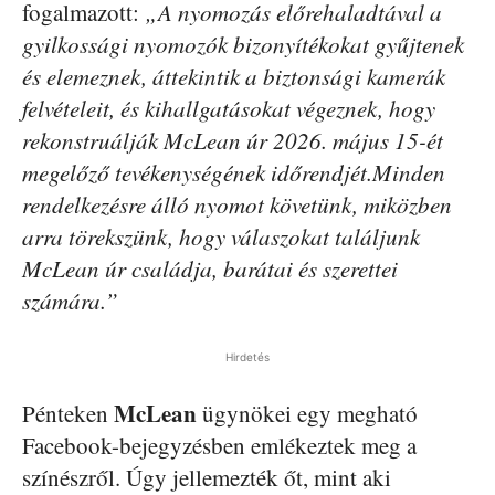
fogalmazott:
„A nyomozás előrehaladtával a
gyilkossági nyomozók bizonyítékokat gyűjtenek
és elemeznek, áttekintik a biztonsági kamerák
felvételeit, és kihallgatásokat végeznek, hogy
rekonstruálják McLean úr 2026. május 15-ét
megelőző tevékenységének időrendjét.Minden
rendelkezésre álló nyomot követünk, miközben
arra törekszünk, hogy válaszokat találjunk
McLean úr családja, barátai és szerettei
számára.”
Hirdetés
McLean
Pénteken
ügynökei egy megható
Facebook-bejegyzésben emlékeztek meg a
színészről. Úgy jellemezték őt, mint aki