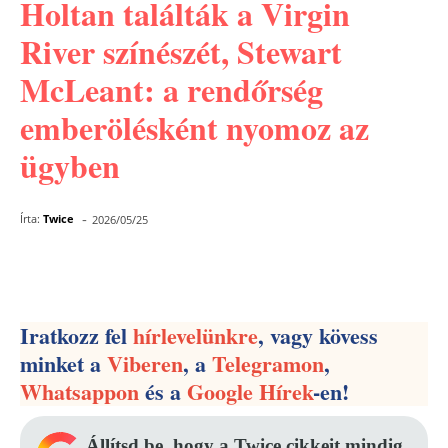
Holtan találták a Virgin
River színészét, Stewart
McLeant: a rendőrség
emberölésként nyomoz az
ügyben
-
Írta:
Twice
2026/05/25
Facebook
Pinterest
WhatsApp
Iratkozz fel
hírlevelünkre
, vagy kövess
minket a
Viberen
, a
Telegramon
,
Whatsappon
és a
Google Hírek
-en!
Állítsd be, hogy a Twice cikkeit mindig