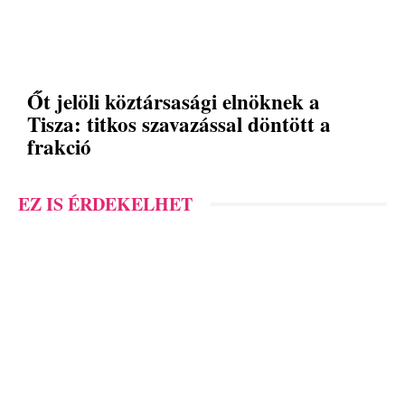
Őt jelöli köztársasági elnöknek a
Tisza: titkos szavazással döntött a
frakció
EZ IS ÉRDEKELHET