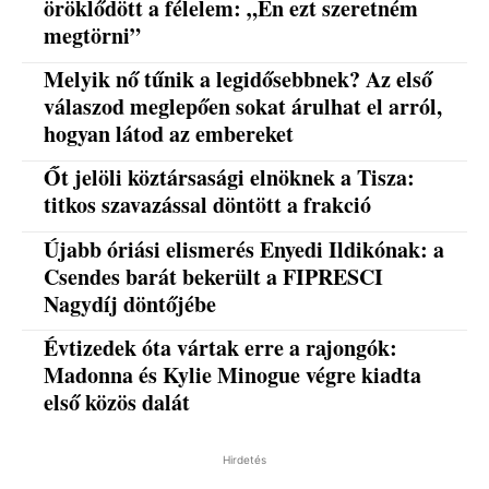
öröklődött a félelem: „Én ezt szeretném
megtörni”
Melyik nő tűnik a legidősebbnek? Az első
válaszod meglepően sokat árulhat el arról,
hogyan látod az embereket
Őt jelöli köztársasági elnöknek a Tisza:
titkos szavazással döntött a frakció
Újabb óriási elismerés Enyedi Ildikónak: a
Csendes barát bekerült a FIPRESCI
Nagydíj döntőjébe
Évtizedek óta vártak erre a rajongók:
Madonna és Kylie Minogue végre kiadta
első közös dalát
Hirdetés