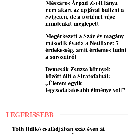
Mészáros Árpád Zsolt lánya
nem akart az apjával bulizni a
Szigeten, de a történet vége
mindenkit meglepett
Megérkezett a Száz év magány
második évada a Netflixre: 7
érdekesség, amit érdemes tudni
a sorozatról
Demcsák Zsuzsa könnyek
között állt a Siratófalnál:
„Életem egyik
legcsodálatosabb élménye volt”
LEGFRISSEBB
Tóth Ildikó családjában száz éven át