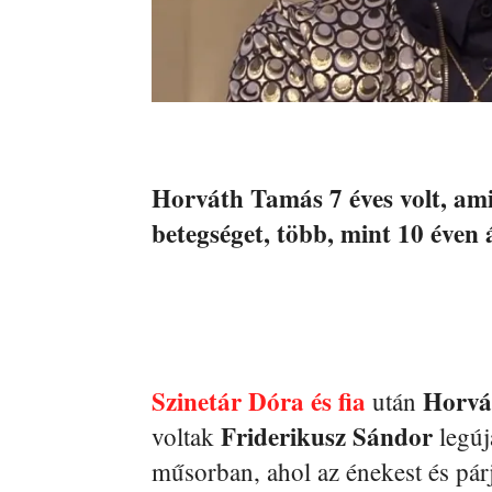
Horváth Tamás 7 éves volt, ami
betegséget, több, mint 10 éven 
Szinetár Dóra és fia
Horvá
után
Friderikusz Sándor
voltak
legúj
műsorban, ahol az énekest és párj