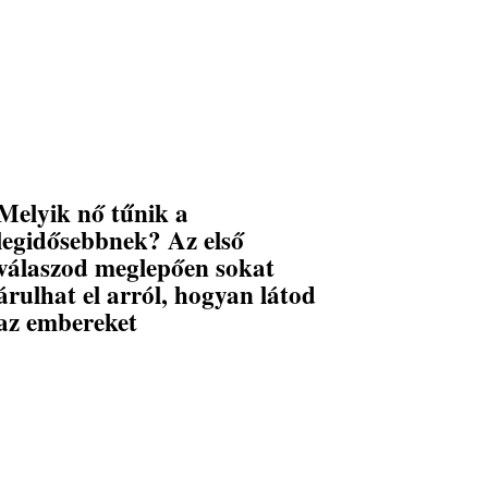
Melyik nő tűnik a
legidősebbnek? Az első
válaszod meglepően sokat
árulhat el arról, hogyan látod
az embereket