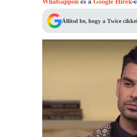
Whatsappon
és a
Google Hírek
-
Állítsd be, hogy a Twice cikke