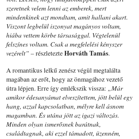
szeretnek velem lenni az emberek, mert
mindenkinek azt mondtam, amit hallani akart.
Viszont legbelül iszonyat magányos voltam,
hiába vettem körbe társasággal. Végtelenül
felszínes voltam. Csak a megfelelési kényszer
Horváth Tamás
vezérelt”
– részletezte
.
A romantikus lelkű zenész végül megtalálta
magában az erőt, hogy az önmagához vezető
útra lépjen. Erre így emlékszik vissza:
„Már
amikor édesanyámat elveszítettem, jött belül egy
hang, azzal kapcsolatban, mélyre kell ásnom
magamban. És utána jött az igazi változás.
Minden olyan ismerősnek barátnak,
családtagnak, aki ezzel támadott, üzenném,