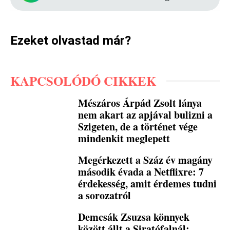
Ezeket olvastad már?
KAPCSOLÓDÓ CIKKEK
Mészáros Árpád Zsolt lánya
nem akart az apjával bulizni a
Szigeten, de a történet vége
mindenkit meglepett
Megérkezett a Száz év magány
második évada a Netflixre: 7
érdekesség, amit érdemes tudni
a sorozatról
Demcsák Zsuzsa könnyek
között állt a Siratófalnál: