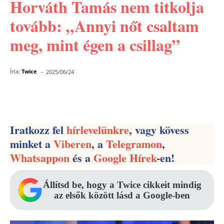
Horváth Tamás nem titkolja
tovább: „Annyi nőt csaltam
meg, mint égen a csillag”
-
Írta:
Twice
2025/06/24
Facebook
Pinterest
WhatsApp
Iratkozz fel
hírlevelünkre
, vagy kövess
minket a
Viberen
, a
Telegramon
,
Whatsappon
és a
Google Hírek
-en!
Állítsd be, hogy a Twice cikkeit mindig
az elsők között lásd a Google-ben