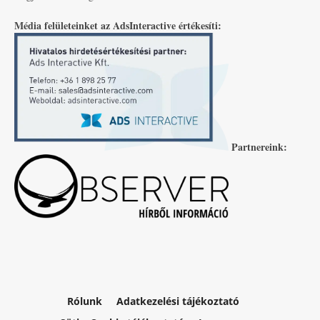
Média felületeinket az AdsInteractive értékesíti:
Partnereink:
Rólunk
Adatkezelési tájékoztató