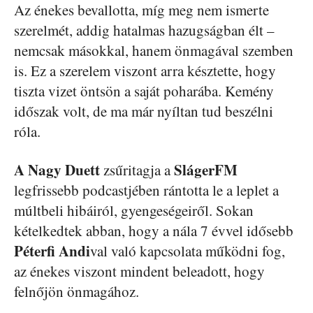
Az énekes bevallotta, míg meg nem ismerte
szerelmét, addig hatalmas hazugságban élt –
nemcsak másokkal, hanem önmagával szemben
is. Ez a szerelem viszont arra késztette, hogy
tiszta vizet öntsön a saját poharába. Kemény
időszak volt, de ma már nyíltan tud beszélni
róla.
A Nagy Duett
SlágerFM
zsűritagja a
legfrissebb podcastjében rántotta le a leplet a
múltbeli hibáiról, gyengeségeiről. Sokan
kételkedtek abban, hogy a nála 7 évvel idősebb
Péterfi Andi
val való kapcsolata működni fog,
az énekes viszont mindent beleadott, hogy
felnőjön önmagához.