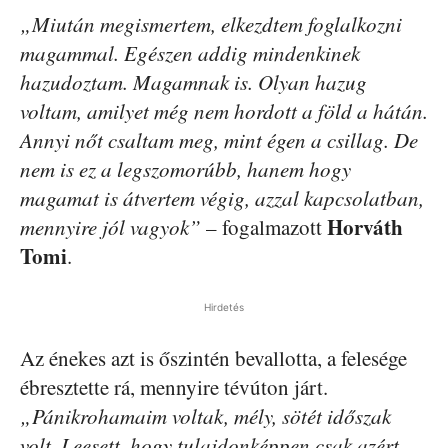
„Miután megismertem, elkezdtem foglalkozni
magammal. Egészen addig mindenkinek
hazudoztam. Magamnak is. Olyan hazug
voltam, amilyet még nem hordott a föld a hátán.
Annyi nőt csaltam meg, mint égen a csillag. De
nem is ez a legszomorúbb, hanem hogy
magamat is átvertem végig, azzal kapcsolatban,
Horváth
mennyire jól vagyok”
– fogalmazott
Tomi
.
Hirdetés
Az énekes azt is őszintén bevallotta, a felesége
ébresztette rá, mennyire tévúton járt.
„Pánikrohamaim voltak, mély, sötét időszak
volt. Leesett, hogy tulajdonképpen csak azért