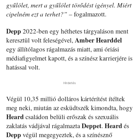
gyűlölet, mert a gyűlölet törődést igényel. Miért
cipelném ezt a terhet?”
– fogalmazott.
Depp
2022-ben egy héthetes tárgyaláson ment
Amber Hearddel
keresztül volt feleségével,
egy állítólagos rágalmazás miatt, ami óriási
médiafigyelmet kapott, és a színész karrierjére is
hatással volt.
Hirdetés
Végül 10,35 millió dolláros kártérítést ítéltek
meg neki, miután az esküdtszék kimondta, hogy
Heard
családon belüli erőszak és szexuális
Deppet
Heard
zaklatás vádjával rágalmazta
.
és
Depp
végül megegyeztek, és a színésznő