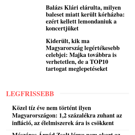
Balázs Klári elárulta, milyen
baleset miatt került kórházba:
ezért kellett lemondaniuk a
koncertjüket
Kiderült, kik ma
Magyarország legértékesebb
celebjei: Majka továbbra is
verhetetlen, de a TOP10
tartogat meglepetéseket
LEGFRISSEBB
Közel tíz éve nem történt ilyen
Magyarországon: 1,2 százalékra zuhant az
infláció, az élelmiszerek ára is csökkent
Mészáros Árpád Zsolt lánya nem akart az