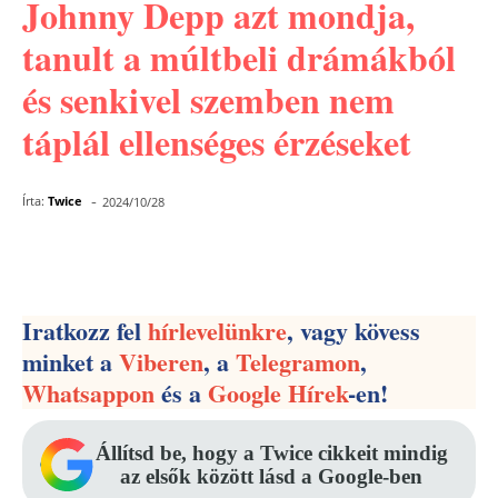
Johnny Depp azt mondja,
tanult a múltbeli drámákból
és senkivel szemben nem
táplál ellenséges érzéseket
-
Írta:
Twice
2024/10/28
Facebook
Pinterest
WhatsApp
Iratkozz fel
hírlevelünkre
, vagy kövess
minket a
Viberen
, a
Telegramon
,
Whatsappon
és a
Google Hírek
-en!
Állítsd be, hogy a Twice cikkeit mindig
az elsők között lásd a Google-ben