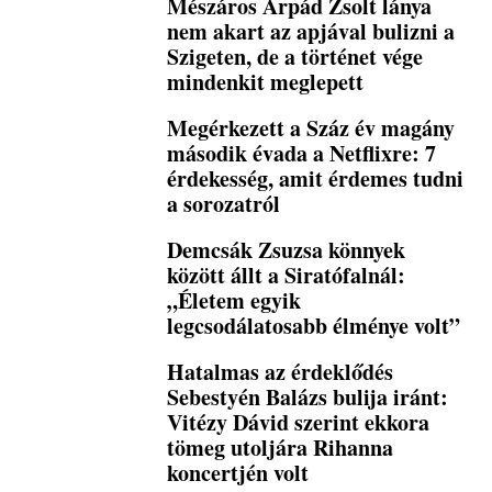
Mészáros Árpád Zsolt lánya
nem akart az apjával bulizni a
Szigeten, de a történet vége
mindenkit meglepett
Megérkezett a Száz év magány
második évada a Netflixre: 7
érdekesség, amit érdemes tudni
a sorozatról
Demcsák Zsuzsa könnyek
között állt a Siratófalnál:
„Életem egyik
legcsodálatosabb élménye volt”
Hatalmas az érdeklődés
Sebestyén Balázs bulija iránt:
Vitézy Dávid szerint ekkora
tömeg utoljára Rihanna
koncertjén volt