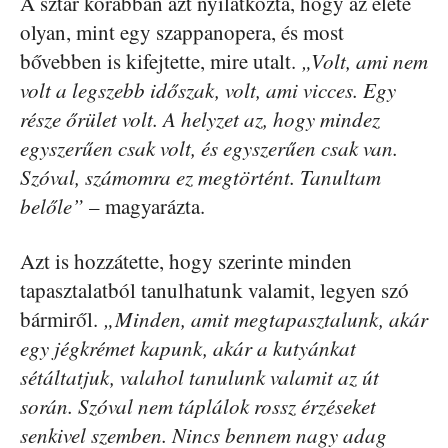
A sztár korábban azt nyilatkozta, hogy az élete
olyan, mint egy szappanopera, és most
bővebben is kifejtette, mire utalt.
„Volt, ami nem
volt a legszebb időszak, volt, ami vicces. Egy
része őrület volt. A helyzet az, hogy mindez
egyszerűen csak volt, és egyszerűen csak van.
Szóval, számomra ez megtörtént. Tanultam
belőle”
– magyarázta.
Azt is hozzátette, hogy szerinte minden
tapasztalatból tanulhatunk valamit, legyen szó
bármiről.
„Minden, amit megtapasztalunk, akár
egy jégkrémet kapunk, akár a kutyánkat
sétáltatjuk, valahol tanulunk valamit az út
során. Szóval nem táplálok rossz érzéseket
senkivel szemben. Nincs bennem nagy adag