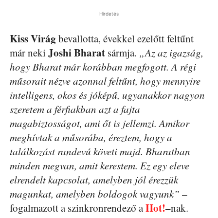
Hirdetés
Kiss Virág
bevallotta, évekkel ezelőtt feltűnt
Joshi Bharat
már neki
sármja.
„Az az igazság,
hogy Bharat már korábban megfogott. A régi
műsorait nézve azonnal feltűnt, hogy mennyire
intelligens, okos és jóképű, ugyanakkor nagyon
szeretem a férfiakban azt a fajta
magabiztosságot, ami őt is jellemzi. Amikor
meghívtak a műsorába, éreztem, hogy a
találkozást randevú követi majd. Bharatban
minden megvan, amit kerestem. Ez egy eleve
elrendelt kapcsolat, amelyben jól érezzük
magunkat, amelyben boldogok vagyunk”
–
Hot!
–
fogalmazott a szinkronrendező a
nak.