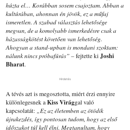
húzta el… Korábban sosem csajoztam. Abban a
kultúrában, ahonnan én jövök, ez a műfaj
ismeretlen. A szabad választás lehetősége
megvan, de a komolyabb ismerkedésre csak a
házasságkötést követően van lehetőség.
Ahogyan a stand-upban is mondani szoktam:
Joshi
nálunk nincs próbafúrás”
– fejtette ki
Bharat
.
Hirdetés
A tévés azt is megosztotta, miért érzi ennyire
Kiss Virág
különlegesnek a
gal való
kapcsolatát:
„Ez az életemben az ötödik
újrakezdés, így pontosan tudom, hogy az első
időszakot túl kell élni. Megtanultam, hogy