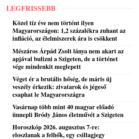
LEGFRISSEBB
Közel tíz éve nem történt ilyen
Magyarországon: 1,2 százalékra zuhant az
infláció, az élelmiszerek ára is csökkent
Mészáros Árpád Zsolt lánya nem akart az
apjával bulizni a Szigeten, de a történet
vége mindenkit meglepett
Véget ér a brutális hőség, de máris új
veszély érkezik: zivatarok és jégeső
csaphat le Magyarországra
Vasárnap több mint 40 magyar előadó
ünnepli Bródy János életművét a Szigeten
Horoszkóp 2026. augusztus 7-re:
eloszlanak a felhők, egy csillagjegy