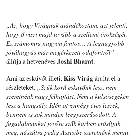
„Az, hogy Virágnak ajándékoztam, azt jelenti,
hogy ő viszi majd tovább a szellemi örökségét.
Ez számomra nagyon fontos… A legnagyobb
jóváhagyás már megérkezett odaföntről”
–
Joshi Bharat
állítja a hetvenéves
.
Kiss Virág
Ami az esküvőt illeti,
árulta el a
részleteket.
„Szűk körű esküvőnk lesz, nem
szeretnénk nagy felhajtást. Nem a külsőségeken
lesz a hangsúly. Idén ötvennégy éves leszek,
bennem is sok minden leegyszerűsödött. A
fogadalmunkat jövőre szűk körben erősítjük
meg, nászútra pedig Assisibe szeretnénk menni.