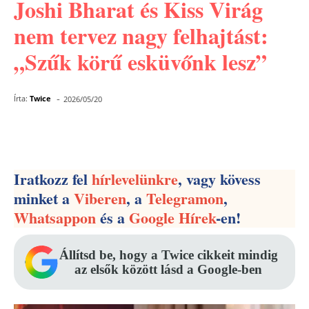
Joshi Bharat és Kiss Virág
nem tervez nagy felhajtást:
„Szűk körű esküvőnk lesz”
-
Írta:
Twice
2026/05/20
Facebook
Pinterest
WhatsApp
Iratkozz fel
hírlevelünkre
, vagy kövess
minket a
Viberen
, a
Telegramon
,
Whatsappon
és a
Google Hírek
-en!
Állítsd be, hogy a Twice cikkeit mindig
az elsők között lásd a Google-ben