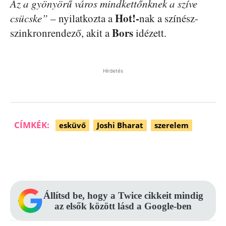
Az a gyönyörű város mindkettőnknek a szíve
Hot!-
csücske”
– nyilatkozta a
nak a színész-
Bors
szinkronrendező, akit a
idézett.
Hirdetés
CÍMKÉK:
esküvő
Joshi Bharat
szerelem
Facebook
Pinterest
WhatsApp
Állítsd be, hogy a Twice cikkeit mindig
az elsők között lásd a Google-ben