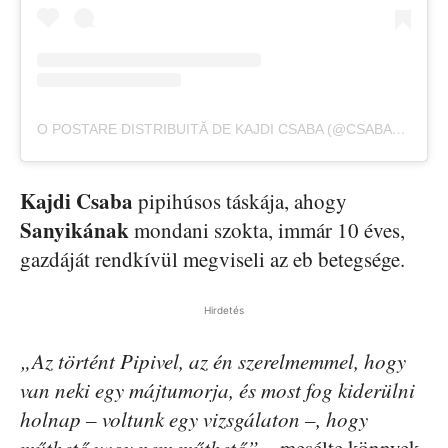
O POSTARE DISTRIBUITĂ DE KAJDI CSABA (@CSABA_KAJDI)
Kajdi Csaba
pipihúsos táskája, ahogy
Sanyikának
mondani szokta, immár 10 éves,
gazdáját rendkívül megviseli az eb betegsége.
Hirdetés
„Az történt Pipivel, az én szerelmemmel, hogy
van neki egy májtumorja, és most fog kiderülni
holnap – voltunk egy vizsgálaton –, hogy
műthető vagy nem műthető”
– mesélte könnyek