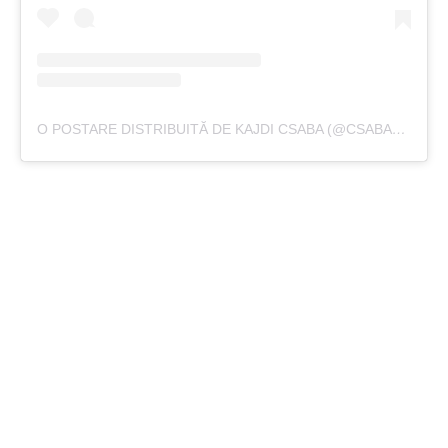
O POSTARE DISTRIBUITĂ DE KAJDI CSABA (@CSABA_KAJDI)