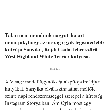
Talán nem mondunk nagyot, ha azt
mondjuk, hogy az ország egyik legismertebb
kutyája Sanyika, Kajdi Csaba fehér szőrű
West Highland White Terrier kutyusa.
Hirdetés
A Visage modellügynökség alapítója imádja a
Sanyika
kutyákat,
elválaszthatatlan mellőle,
szinte napi rendszerességgel szerepel a híresség
Cyla
Instagram Storyaiban. Ám
most egy
igencsak szomorú hírrel érkezett, kiderült,