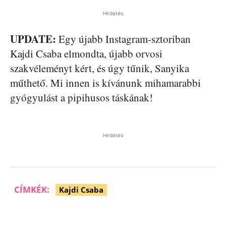
Hirdetés
UPDATE:
Egy újabb Instagram-sztoriban
Kajdi Csaba elmondta, újabb orvosi
szakvéleményt kért, és úgy tűnik, Sanyika
műthető. Mi innen is kívánunk mihamarabbi
gyógyulást a pipihusos táskának!
Hirdetés
CÍMKÉK:
Kajdi Csaba
Facebook
Pinterest
WhatsApp