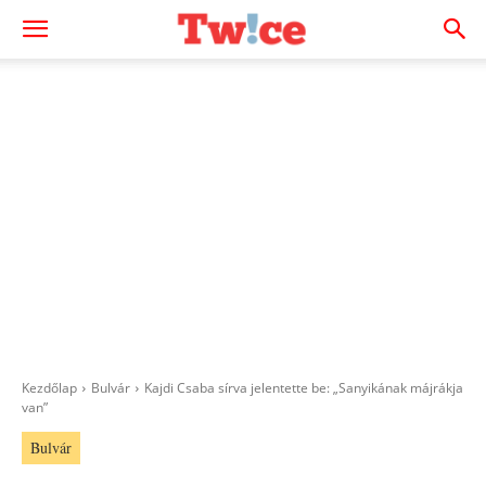
Kezdőlap
Bulvár
Kajdi Csaba sírva jelentette be: „Sanyikának májrákja
van”
Bulvár