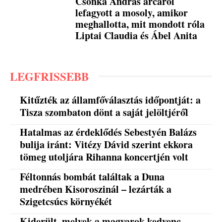
Csonka András arcáról
lefagyott a mosoly, amikor
meghallotta, mit mondott róla
Liptai Claudia és Ábel Anita
LEGFRISSEBB
Kitűzték az államfőválasztás időpontját: a
Tisza szombaton dönt a saját jelöltjéről
Hatalmas az érdeklődés Sebestyén Balázs
bulija iránt: Vitézy Dávid szerint ekkora
tömeg utoljára Rihanna koncertjén volt
Féltonnás bombát találtak a Duna
medrében Kisoroszinál – lezárták a
Szigetcsúcs környékét
Kiderült, melyek a magyarok kedvenc