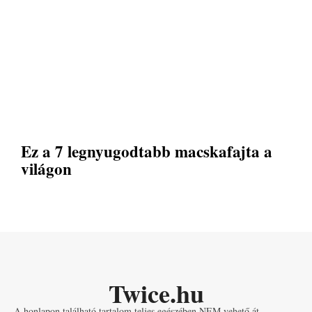
Ez a 7 legnyugodtabb macskafajta a
világon
Twice.hu
A honlapon található tartalom teljes egészében NEM vehető át.