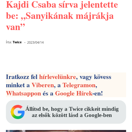
Kajdi Csaba sírva jelentette
be: „Sanyikának májrákja
van”
-
Írta:
Twice
2023/04/14
Facebook
Pinterest
WhatsApp
Iratkozz fel
hírlevelünkre
, vagy kövess
minket a
Viberen
, a
Telegramon
,
Whatsappon
és a
Google Hírek
-en!
Állítsd be, hogy a Twice cikkeit mindig
az elsők között lásd a Google-ben