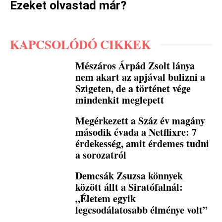
Ezeket olvastad már?
KAPCSOLÓDÓ CIKKEK
Mészáros Árpád Zsolt lánya
nem akart az apjával bulizni a
Szigeten, de a történet vége
mindenkit meglepett
Megérkezett a Száz év magány
második évada a Netflixre: 7
érdekesség, amit érdemes tudni
a sorozatról
Demcsák Zsuzsa könnyek
között állt a Siratófalnál:
„Életem egyik
legcsodálatosabb élménye volt”