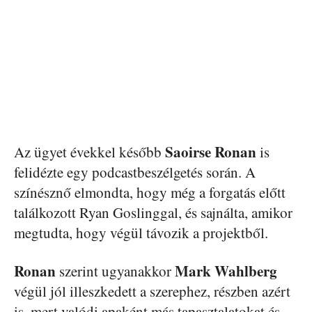
Saoirse Ronan
Az ügyet évekkel később
is
felidézte egy podcastbeszélgetés során. A
színésznő elmondta, hogy még a forgatás előtt
találkozott Ryan Goslinggal, és sajnálta, amikor
megtudta, hogy végül távozik a projektből.
Ronan
Mark Wahlberg
szerint ugyanakkor
végül jól illeszkedett a szerephez, részben azért
is, mert valódi apaként más tapasztalatokat és