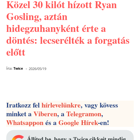
Közel 30 kilót hízott Ryan
Gosling, aztán
hidegzuhanyként érte a
döntés: lecserélték a forgatás
előtt
-
Írta:
Twice
2026/05/19
Facebook
Pinterest
WhatsApp
Iratkozz fel
hírlevelünkre
, vagy kövess
minket a
Viberen
, a
Telegramon
,
Whatsappon
és a
Google Hírek
-en!
Állítsd be, hogy a Twice cikkeit mindig