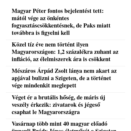
Magyar Péter fontos bejelentést tett:
mától vége az önkéntes
fogyasztáscsökkentésnek, de Paks miatt
továbbra is figyelni kell
Közel tíz éve nem történt ilyen
Magyarországon: 1,2 százalékra zuhant az
infláció, az élelmiszerek ára is csökkent
Mészáros Árpád Zsolt lánya nem akart az
apjával bulizni a Szigeten, de a történet
vége mindenkit meglepett
Véget ér a brutális hőség, de máris új
veszély érkezik: zivatarok és jégeső
csaphat le Magyarországra
Vasárnap több mint 40 magyar előadó
ünnepli Bródy János életművét a Szigeten