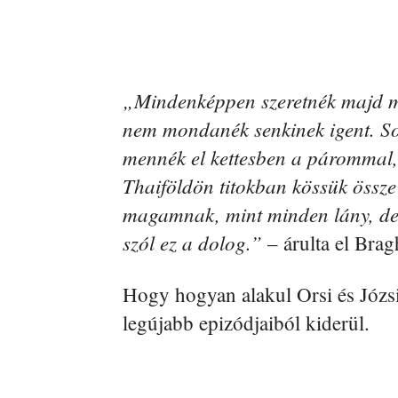
„Mindenképpen szeretnék majd m
nem mondanék senkinek igent. So
mennék el kettesben a párommal,
Thaiföldön titokban kössük össze
magamnak, mint minden lány, de 
szól ez a dolog.”
– árulta el Brag
Hogy hogyan alakul Orsi és Józsi
legújabb epizódjaiból kiderül.