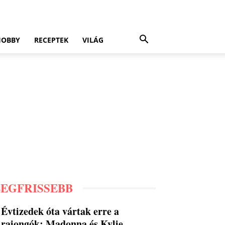
HOBBY
RECEPTEK
VILÁG
LEGFRISSEBB
Évtizedek óta vártak erre a
rajongók: Madonna és Kylie