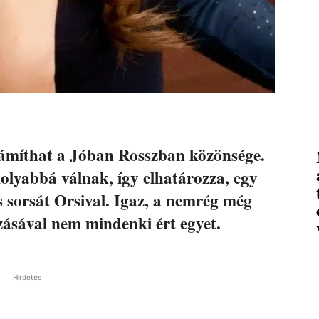
zámíthat a Jóban Rosszban közönsége.
molyabbá válnak, így elhatározza, egy
s sorsát Orsival. Igaz, a nemrég még
zásával nem mindenki ért egyet.
Hirdetés