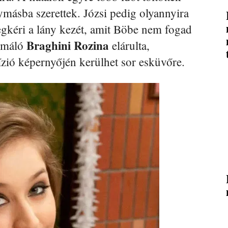
másba szerettek. Józsi pedig olyannyira
gkéri a lány kezét, amit Böbe nem fogad
Braghini Rozina
ormáló
elárulta,
ízió képernyőjén kerülhet sor esküvőre.