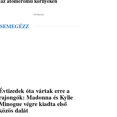
az atomerőmű környékén
Hirdetés
SEMEGÉZZ
Évtizedek óta vártak erre a
rajongók: Madonna és Kylie
Minogue végre kiadta első
közös dalát