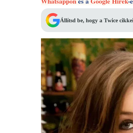
Whatsappon
és a
Google Hírek
-
Állítsd be, hogy a Twice cikke