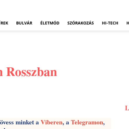
ÍREK
BULVÁR
ÉLETMÓD
SZÓRAKOZÁS
HI-TECH
n Rosszban
Pinterest
WhatsApp
Email
kövess minket a
Viberen
, a
Telegramon
,