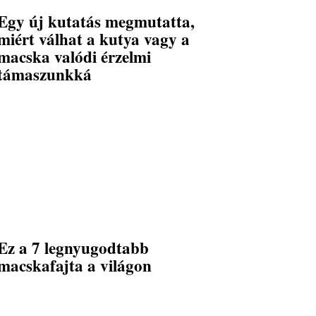
Egy új kutatás megmutatta,
miért válhat a kutya vagy a
macska valódi érzelmi
támaszunkká
Ez a 7 legnyugodtabb
macskafajta a világon