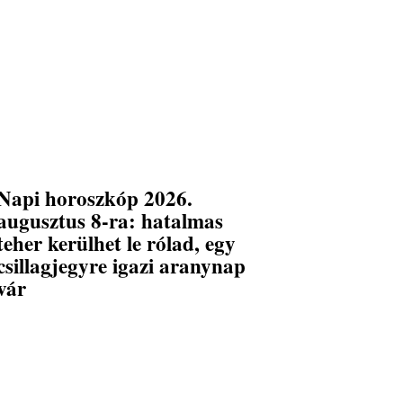
Napi horoszkóp 2026.
augusztus 8-ra: hatalmas
teher kerülhet le rólad, egy
csillagjegyre igazi aranynap
vár