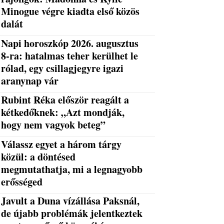
Minogue végre kiadta első közös
dalát
Napi horoszkóp 2026. augusztus
8-ra: hatalmas teher kerülhet le
rólad, egy csillagjegyre igazi
aranynap vár
Rubint Réka először reagált a
kétkedőknek: „Azt mondják,
hogy nem vagyok beteg”
Válassz egyet a három tárgy
közül: a döntésed
megmutathatja, mi a legnagyobb
erősséged
Javult a Duna vízállása Paksnál,
de újabb problémák jelentkeztek