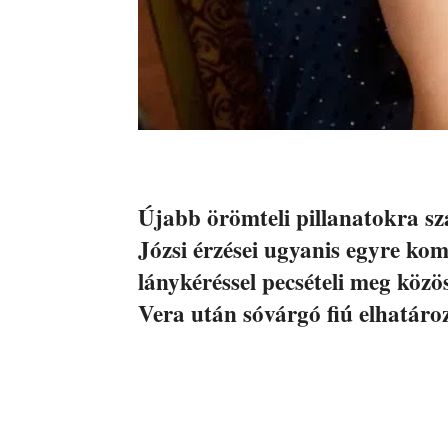
Újabb örömteli pillanatokra s
Józsi érzései ugyanis egyre ko
lánykéréssel pecsételi meg közö
Vera után sóvárgó fiú elhatáro