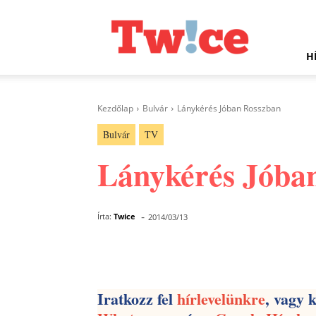
Twice.hu
H
Kezdőlap
Bulvár
Lánykérés Jóban Rosszban
Bulvár
TV
Lánykérés Jóba
-
Írta:
Twice
2014/03/13
Facebook
Megosztás
Iratkozz fel
hírlevelünkre
, vagy 