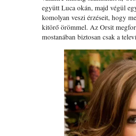
együtt Luca okán, majd végül egy
komolyan veszi érzéseit, hogy me
kitörő örömmel. Az Orsit megf
mostanában biztosan csak a telev