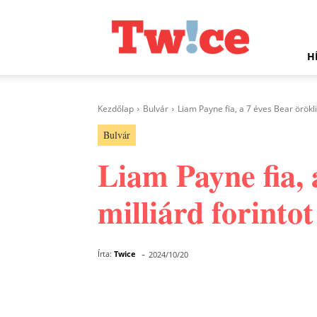
Twice.hu
H
Kezdőlap
Bulvár
Liam Payne fia, a 7 éves Bear örökli
Bulvár
Liam Payne fia, 
milliárd forinto
-
Írta:
Twice
2024/10/20
Facebook
Megosztás