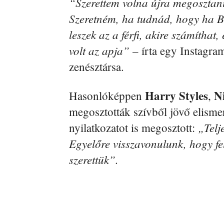
“Szerettem volna újra megosztani 
Szeretném, ha tudnád, hogy ha B
leszek az a férfi, akire számítha
volt az apja”
– írta egy Instagr
zenésztársa.
Harry Styles
N
Hasonlóképpen
,
megosztották szívből jövő elism
„Telj
nyilatkozatot is megosztott:
Egyelőre visszavonulunk, hogy fe
szerettük”.