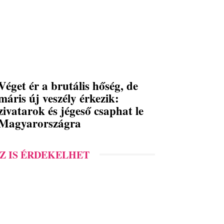
Véget ér a brutális hőség, de
máris új veszély érkezik:
zivatarok és jégeső csaphat le
Magyarországra
Z IS ÉRDEKELHET