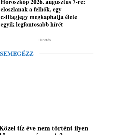
Horoszkóp 2026. augusztus 7-re:
eloszlanak a felhők, egy
csillagjegy megkaphatja élete
egyik legfontosabb hírét
Hirdetés
SEMEGÉZZ
Közel tíz éve nem történt ilyen