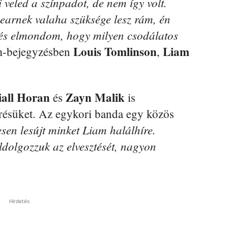
veled a színpadot, de nem így volt.
earnek valaha szüksége lesz rám, én
t, és elmondom, hogy milyen csodálatos
Louis Tomlinson
Liam
am-bejegyzésben
,
iall Horan
Zayn Malik
és
is
erésüket. Az egykori banda egy közös
esen lesújt minket Liam halálhíre.
ldolgozzuk az elvesztését, nagyon
Hirdetés