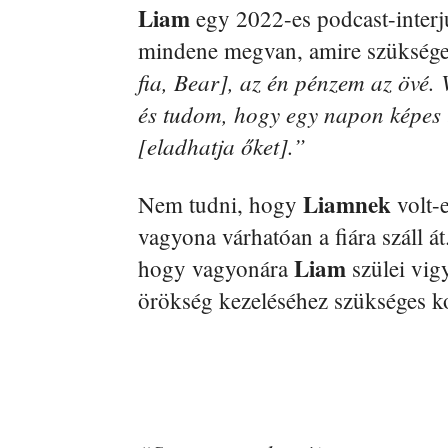
Liam
egy 2022-es podcast-inter
mindene megvan, amire szükség
fia, Bear], az én pénzem az övé.
és tudom, hogy egy napon képes l
[eladhatja őket].”
Liamnek
Nem tudni, hogy
volt-e
vagyona várhatóan a fiára száll át
Liam
hogy vagyonára
szülei vigy
örökség kezeléséhez szükséges ko