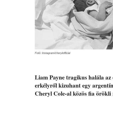
Fotó: Instagram/cherylofficial
Liam Payne tragikus halála az 
erkélyről kizuhant egy argentín
Cheryl Cole-al közös fia örökl