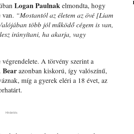
Logan Paulnak
júban
elmondta, hogy
“Mostantól az életem az övé [Liam
e van.
 Valójában több jól működő cégem is van,
esz irányítani, ha akarja, vagy
 végrendelete. A törvény szerint a
Bear
.
azonban kiskorú, így valószínű,
áznak, míg a gyerek eléri a 18 évet, az
rhatárt.
Hirdetés