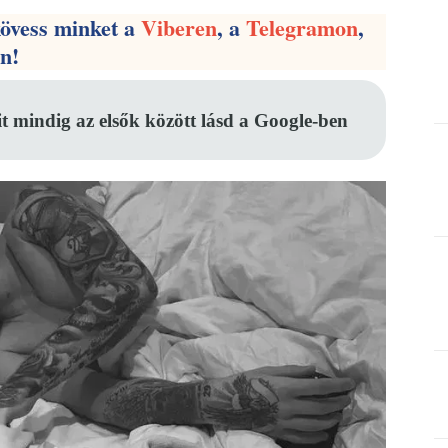
kövess minket a
Viberen
, a
Telegramon
,
en!
it mindig az elsők között lásd a Google-ben