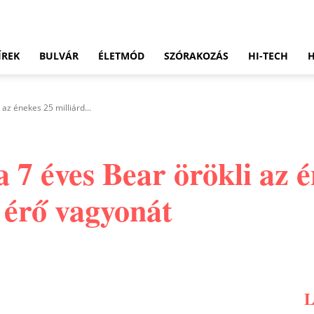
ÍREK
BULVÁR
ÉLETMÓD
SZÓRAKOZÁS
HI-TECH
 az énekes 25 milliárd...
a 7 éves Bear örökli az 
t érő vagyonát
Pinterest
WhatsApp
Email