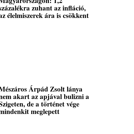
Magyarországon: 1,2
százalékra zuhant az infláció,
az élelmiszerek ára is csökkent
Mészáros Árpád Zsolt lánya
nem akart az apjával bulizni a
Szigeten, de a történet vége
mindenkit meglepett