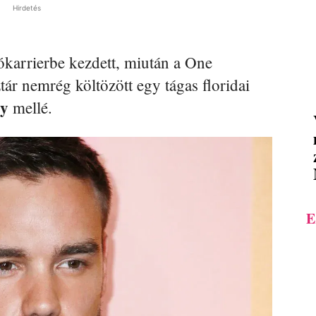
Hirdetés
ókarrierbe kezdett, miután a One
ztár nemrég költözött egy tágas floridai
dy
mellé.
E