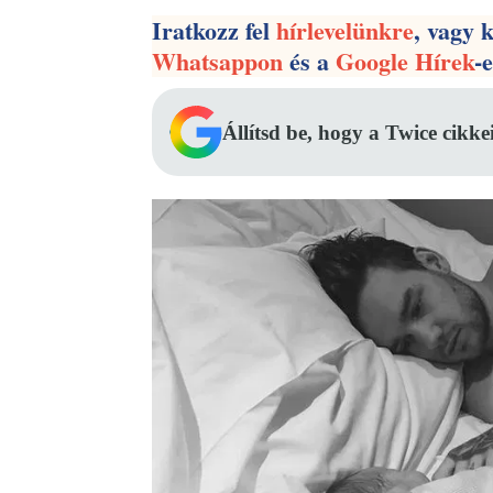
Iratkozz fel
hírlevelünkre
, vagy 
Whatsappon
és a
Google Hírek
-
Állítsd be, hogy a Twice cikke