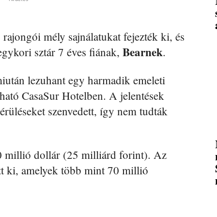
, rajongói mély sajnálatukat fejezték ki, és
Bearnek
gykori sztár 7 éves fiának,
.
miután lezuhant egy harmadik emeleti
lható CasaSur Hotelben. A jelentések
érüléseket szenvedett, így nem tudták
millió dollár (25 milliárd forint). Az
t ki, amelyek több mint 70 millió