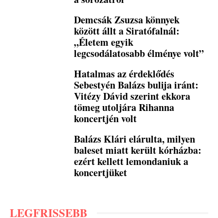
Demcsák Zsuzsa könnyek
között állt a Siratófalnál:
„Életem egyik
legcsodálatosabb élménye volt”
Hatalmas az érdeklődés
Sebestyén Balázs bulija iránt:
Vitézy Dávid szerint ekkora
tömeg utoljára Rihanna
koncertjén volt
Balázs Klári elárulta, milyen
baleset miatt került kórházba:
ezért kellett lemondaniuk a
koncertjüket
LEGFRISSEBB