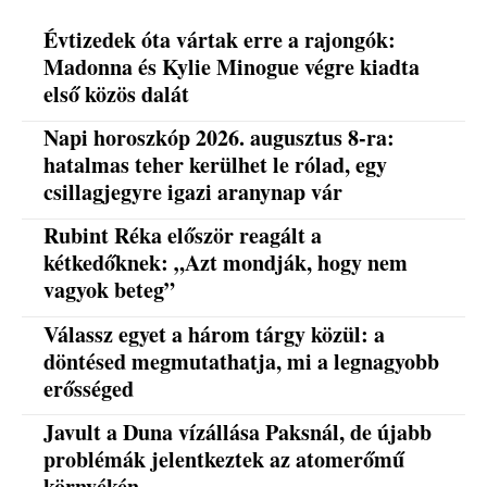
Évtizedek óta vártak erre a rajongók:
Madonna és Kylie Minogue végre kiadta
első közös dalát
Napi horoszkóp 2026. augusztus 8-ra:
hatalmas teher kerülhet le rólad, egy
csillagjegyre igazi aranynap vár
Rubint Réka először reagált a
kétkedőknek: „Azt mondják, hogy nem
vagyok beteg”
Válassz egyet a három tárgy közül: a
döntésed megmutathatja, mi a legnagyobb
erősséged
Javult a Duna vízállása Paksnál, de újabb
problémák jelentkeztek az atomerőmű
környékén