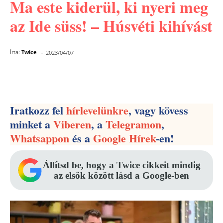
Ma este kiderül, ki nyeri meg
az Ide süss! – Húsvéti kihívást
-
Írta:
Twice
2023/04/07
Facebook
Pinterest
WhatsApp
Iratkozz fel
hírlevelünkre
, vagy kövess
minket a
Viberen
, a
Telegramon
,
Whatsappon
és a
Google Hírek
-en!
Állítsd be, hogy a Twice cikkeit mindig
az elsők között lásd a Google-ben