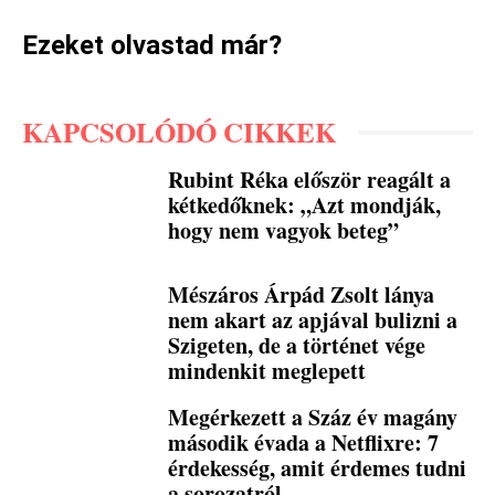
Ezeket olvastad már?
KAPCSOLÓDÓ CIKKEK
Rubint Réka először reagált a
kétkedőknek: „Azt mondják,
hogy nem vagyok beteg”
Mészáros Árpád Zsolt lánya
nem akart az apjával bulizni a
Szigeten, de a történet vége
mindenkit meglepett
Megérkezett a Száz év magány
második évada a Netflixre: 7
érdekesség, amit érdemes tudni
a sorozatról