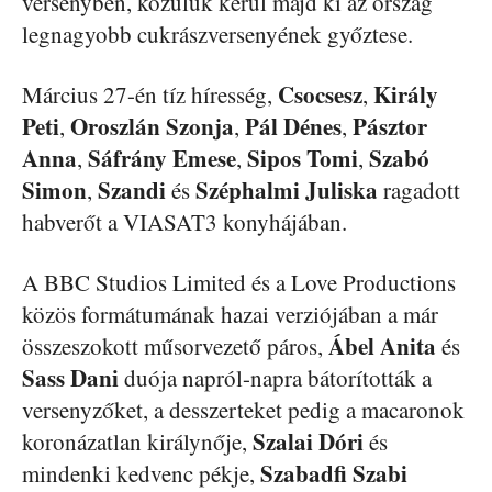
versenyben, közülük kerül majd ki az ország
legnagyobb cukrászversenyének győztese.
Csocsesz
Király
Március 27-én tíz híresség,
,
Peti
Oroszlán Szonja
Pál Dénes
Pásztor
,
,
,
Anna
Sáfrány Emese
Sipos Tomi
Szabó
,
,
,
Simon
Szandi
Széphalmi Juliska
,
és
ragadott
habverőt a VIASAT3 konyhájában.
A BBC Studios Limited és a Love Productions
közös formátumának hazai verziójában a már
Ábel Anita
összeszokott műsorvezető páros,
és
Sass Dani
duója napról-napra bátorították a
versenyzőket, a desszerteket pedig a macaronok
Szalai Dóri
koronázatlan királynője,
és
Szabadfi Szabi
mindenki kedvenc pékje,