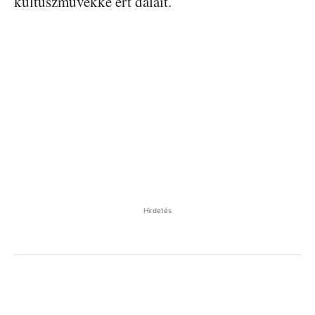
kultuszművekké ért dalait.
Hirdetés
Facebook
Pinterest
WhatsApp