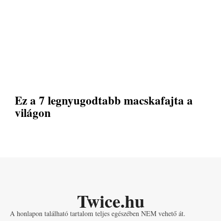
Ez a 7 legnyugodtabb macskafajta a
világon
Twice.hu
A honlapon található tartalom teljes egészében NEM vehető át.