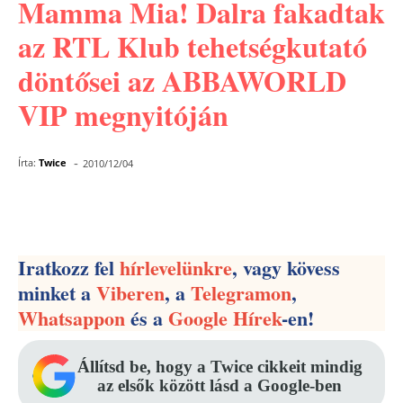
Mamma Mia! Dalra fakadtak
az RTL Klub tehetségkutató
döntősei az ABBAWORLD
VIP megnyitóján
-
Írta:
Twice
2010/12/04
Facebook
Pinterest
WhatsApp
Iratkozz fel
hírlevelünkre
, vagy kövess
minket a
Viberen
, a
Telegramon
,
Whatsappon
és a
Google Hírek
-en!
Állítsd be, hogy a Twice cikkeit mindig
az elsők között lásd a Google-ben