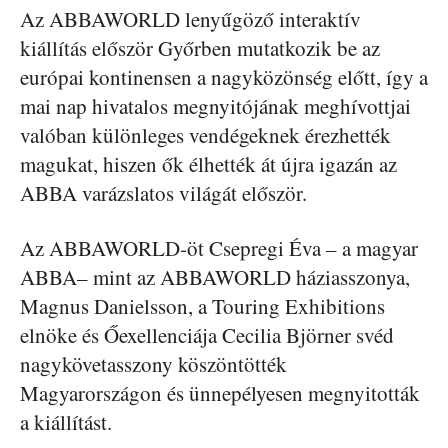
Az ABBAWORLD lenyűgöző interaktív
kiállítás először Győrben mutatkozik be az
európai kontinensen a nagyközönség előtt, így a
mai nap hivatalos megnyitójának meghívottjai
valóban különleges vendégeknek érezhették
magukat, hiszen ők élhették át újra igazán az
ABBA varázslatos világát először.
Az ABBAWORLD-öt Csepregi Éva – a magyar
ABBA– mint az ABBAWORLD háziasszonya,
Magnus Danielsson, a Touring Exhibitions
elnöke és Őexellenciája Cecilia Björner svéd
nagykövetasszony köszöntötték
Magyarországon és ünnepélyesen megnyitották
a kiállítást.