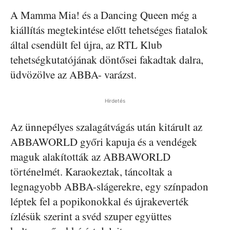
A Mamma Mia! és a Dancing Queen még a
kiállítás megtekintése előtt tehetséges fiatalok
által csendült fel újra, az RTL Klub
tehetségkutatójának döntősei fakadtak dalra,
üdvözölve az ABBA- varázst.
Hirdetés
Az ünnepélyes szalagátvágás után kitárult az
ABBAWORLD győri kapuja és a vendégek
maguk alakították az ABBAWORLD
történelmét. Karaokeztak, táncoltak a
legnagyobb ABBA-slágerekre, egy színpadon
léptek fel a popikonokkal és újrakeverték
ízlésük szerint a svéd szuper együttes