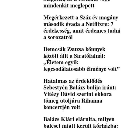
mindenkit meglepett
Megérkezett a Száz év magány
második évada a Netflixre: 7
érdekesség, amit érdemes tudni
a sorozatról
Demcsák Zsuzsa könnyek
között állt a Siratófalnál:
„Életem egyik
legcsodálatosabb élménye volt”
Hatalmas az érdeklődés
Sebestyén Balázs bulija iránt:
Vitézy Dávid szerint ekkora
tömeg utoljára Rihanna
koncertjén volt
Balázs Klári elárulta, milyen
baleset miatt került kórházba: