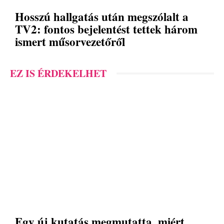
Hosszú hallgatás után megszólalt a
TV2: fontos bejelentést tettek három
ismert műsorvezetőről
EZ IS ÉRDEKELHET
Egy új kutatás megmutatta, miért