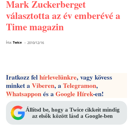
Mark Zuckerberget
választotta az év emberévé a
Time magazin
-
Írta:
Twice
2010/12/16
Facebook
Pinterest
WhatsApp
Iratkozz fel
hírlevelünkre
, vagy kövess
minket a
Viberen
, a
Telegramon
,
Whatsappon
és a
Google Hírek
-en!
Állítsd be, hogy a Twice cikkeit mindig
az elsők között lásd a Google-ben