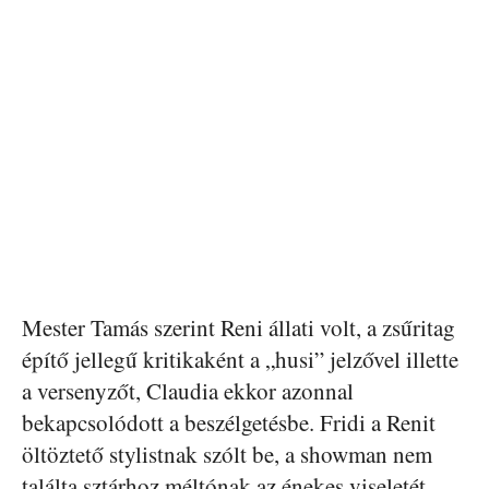
Mester Tamás szerint Reni állati volt, a zsűritag
építő jellegű kritikaként a „husi” jelzővel illette
a versenyzőt, Claudia ekkor azonnal
bekapcsolódott a beszélgetésbe. Fridi a Renit
öltöztető stylistnak szólt be, a showman nem
találta sztárhoz méltónak az énekes viseletét.