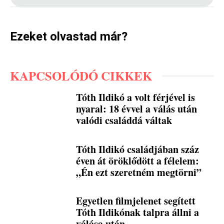
Ezeket olvastad már?
KAPCSOLÓDÓ CIKKEK
Tóth Ildikó a volt férjével is
nyaral: 18 évvel a válás után
valódi családdá váltak
Tóth Ildikó családjában száz
éven át öröklődött a félelem:
„Én ezt szeretném megtörni”
Egyetlen filmjelenet segített
Tóth Ildikónak talpra állni a
válása után