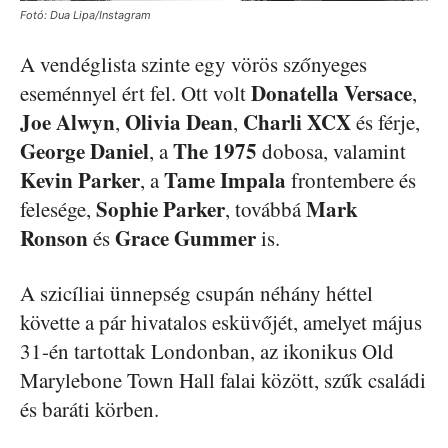
Fotó: Dua Lipa/Instagram
A vendéglista szinte egy vörös szőnyeges
Donatella Versace
eseménnyel ért fel. Ott volt
,
Joe Alwyn
Olivia Dean
Charli XCX
,
,
és férje,
George Daniel
The 1975
, a
dobosa, valamint
Kevin Parker
Tame Impala
, a
frontembere és
Sophie Parker
Mark
felesége,
, továbbá
Ronson
Grace Gummer
és
is.
A szicíliai ünnepség csupán néhány héttel
követte a pár hivatalos esküvőjét, amelyet május
31-én tartottak Londonban, az ikonikus Old
Marylebone Town Hall falai között, szűk családi
és baráti körben.