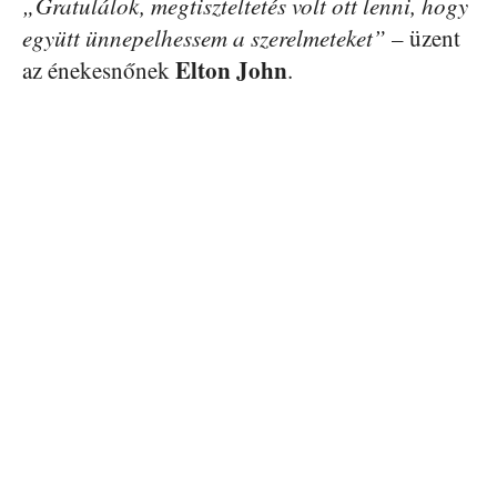
„Gratulálok, megtiszteltetés volt ott lenni, hogy
együtt ünnepelhessem a szerelmeteket”
– üzent
Elton John
az énekesnőnek
.