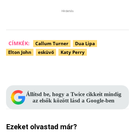
Hirdetés
CÍMKÉK:
Callum Turner
Dua Lipa
Elton John
esküvő
Katy Perry
Facebook
Pinterest
WhatsApp
Állítsd be, hogy a Twice cikkeit mindig
az elsők között lásd a Google-ben
Ezeket olvastad már?