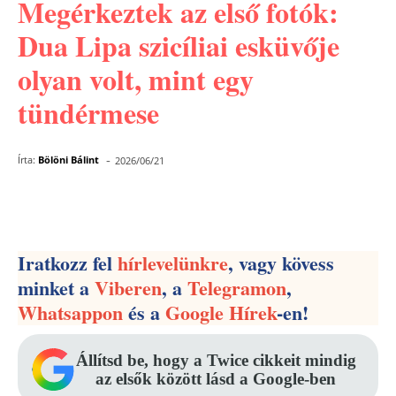
Megérkeztek az első fotók:
Dua Lipa szicíliai esküvője
olyan volt, mint egy
tündérmese
-
Írta:
Bölöni Bálint
2026/06/21
Facebook
Pinterest
WhatsApp
Iratkozz fel
hírlevelünkre
, vagy kövess
minket a
Viberen
, a
Telegramon
,
Whatsappon
és a
Google Hírek
-en!
Állítsd be, hogy a Twice cikkeit mindig
az elsők között lásd a Google-ben