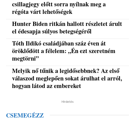
csillagjegy előtt sorra nyílnak meg a
régóta várt lehetőségek
Hunter Biden ritkán hallott részletet árult
el édesapja súlyos betegségéről
Tóth Ildikó családjában száz éven át
öröklődött a félelem: „Én ezt szeretném
megtörni”
Melyik nő tűnik a legidősebbnek? Az első
válaszod meglepően sokat árulhat el arról,
hogyan látod az embereket
Hirdetés
CSEMEGÉZZ