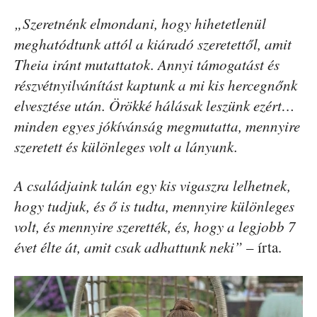
„Szeretnénk elmondani, hogy hihetetlenül
meghatódtunk attól a kiáradó szeretettől, amit
Theia iránt mutattatok. Annyi támogatást és
részvétnyilvánítást kaptunk a mi kis hercegnőnk
elvesztése után. Örökké hálásak leszünk ezért…
minden egyes jókívánság megmutatta, mennyire
szeretett és különleges volt a lányunk.
A családjaink talán egy kis vigaszra lelhetnek,
hogy tudjuk, és ő is tudta, mennyire különleges
volt, és mennyire szerették, és, hogy a legjobb 7
évet élte át, amit csak adhattunk neki”
– írta.