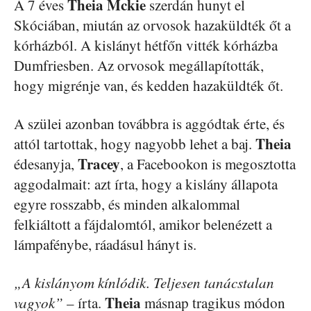
Theia Mckie
A 7 éves
szerdán hunyt el
Skóciában, miután az orvosok hazaküldték őt a
kórházból. A kislányt hétfőn vitték kórházba
Dumfriesben. Az orvosok megállapították,
hogy migrénje van, és kedden hazaküldték őt.
A szülei azonban továbbra is aggódtak érte, és
Theia
attól tartottak, hogy nagyobb lehet a baj.
Tracey
édesanyja,
, a Facebookon is megosztotta
aggodalmait: azt írta, hogy a kislány állapota
egyre rosszabb, és minden alkalommal
felkiáltott a fájdalomtól, amikor belenézett a
lámpafénybe, ráadásul hányt is.
„A kislányom kínlódik. Teljesen tanácstalan
Theia
vagyok”
– írta.
másnap tragikus módon