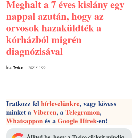
Meghalt a 7 éves kislány egy
nappal azután, hogy az
orvosok hazaküldték a
kórházból migrén
diagnózisával
-
Írta:
Twice
2021/11/22
Facebook
Pinterest
WhatsApp
Iratkozz fel
hírlevelünkre
, vagy kövess
minket a
Viberen
, a
Telegramon
,
Whatsappon
és a
Google Hírek
-en!
Állítsd be, hogy a Twice cikkeit mindig