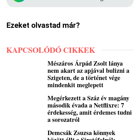
Ezeket olvastad már?
KAPCSOLÓDÓ CIKKEK
Mészáros Árpád Zsolt lánya
nem akart az apjával bulizni a
Szigeten, de a történet vége
mindenkit meglepett
Megérkezett a Száz év magány
második évada a Netflixre: 7
érdekesség, amit érdemes tudni
a sorozatról
Demcsák Zsuzsa könnyek
között állt a Siratófalnál: