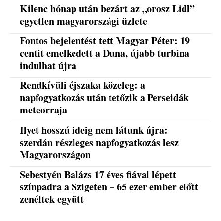
Kilenc hónap után bezárt az „orosz Lidl”
egyetlen magyarországi üzlete
Fontos bejelentést tett Magyar Péter: 19
centit emelkedett a Duna, újabb turbina
indulhat újra
Rendkívüli éjszaka közeleg: a
napfogyatkozás után tetőzik a Perseidák
meteorraja
Ilyet hosszú ideig nem látunk újra:
szerdán részleges napfogyatkozás lesz
Magyarországon
Sebestyén Balázs 17 éves fiával lépett
színpadra a Szigeten – 65 ezer ember előtt
zenéltek együtt