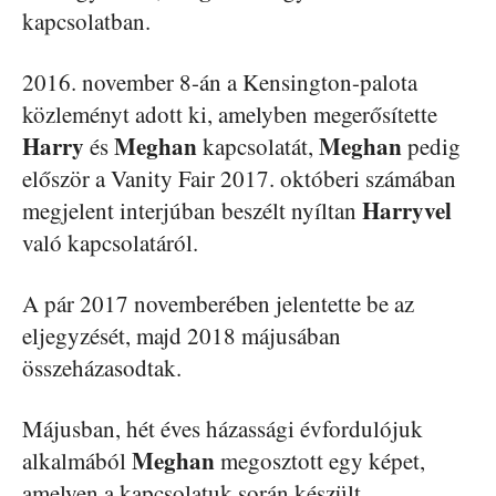
kapcsolatban.
2016. november 8-án a Kensington-palota
közleményt adott ki, amelyben megerősítette
Harry
Meghan
Meghan
és
kapcsolatát,
pedig
először a Vanity Fair 2017. októberi számában
Harryvel
megjelent interjúban beszélt nyíltan
való kapcsolatáról.
A pár 2017 novemberében jelentette be az
eljegyzését, majd 2018 májusában
összeházasodtak.
Májusban, hét éves házassági évfordulójuk
Meghan
alkalmából
megosztott egy képet,
amelyen a kapcsolatuk során készült