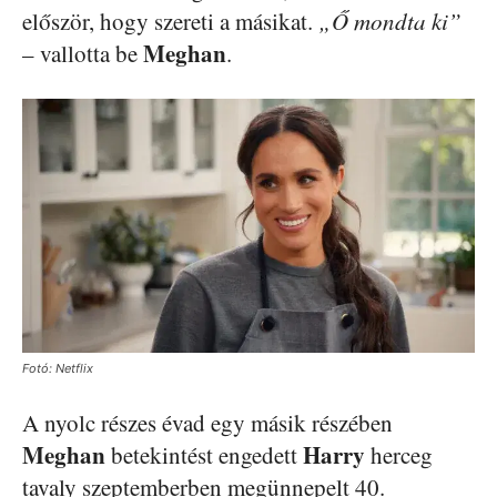
először, hogy szereti a másikat.
„Ő mondta ki”
Meghan
– vallotta be
.
Fotó: Netflix
A nyolc részes évad egy másik részében
Meghan
Harry
betekintést engedett
herceg
tavaly szeptemberben megünnepelt 40.