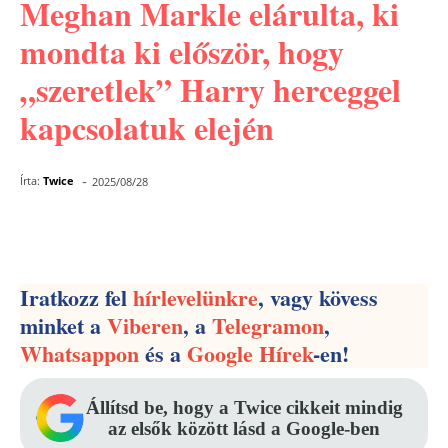
Meghan Markle elárulta, ki
mondta ki először, hogy
„szeretlek” Harry herceggel
kapcsolatuk elején
-
Írta:
Twice
2025/08/28
Facebook
Pinterest
WhatsApp
Iratkozz fel
hírlevelünkre
, vagy kövess
minket a
Viberen
, a
Telegramon
,
Whatsappon
és a
Google Hírek
-en!
Állítsd be, hogy a Twice cikkeit mindig
az elsők között lásd a Google-ben