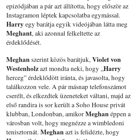
epizódjában a pár azt állította, hogy először az
Instagramon léptek kapcsolatba egymással.
Harry
egy barátja egyik videójában látta meg
Meghant
, aki azonnal felkeltette az
érdeklődését.
Meghan
Violet
von
szerint közös barátjuk,
Westenholz
Harry
azt mondta neki, hogy „
herceg” érdeklődött iránta, és javasolta, hogy
találkozzon vele. A pár másnap telefonszámot
cserélt, és elkezdtek üzeneteket váltani, majd az
első randira is sor került a Soho House privát
Meghan
klubban, Londonban, amikor
éppen a
városban volt, hogy megnézze a wimbledoni
Meghan
tenisztornát.
azt is felidézte, hogy