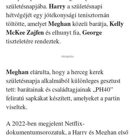
Harry
születésnapjába.
a születésnapi
hétvégéjét egy jótékonysági tenisztornán
Meghan
Kelly
töltötte, amelyet
közeli barátja,
McKee
Zajfen
George
és elhunyt fia,
tiszteletére rendeztek.
Hirdetés
Meghan
elárulta, hogy a herceg kerek
születésnapja alkalmából különleges gesztust
tett: barátainak és családtagjainak „PH40”
feliratú sapkákat készített, amelyeket a partin
viseltek.
A 2022-ben megjelent Netflix-
dokumentumsorozatuk, a Harry és Meghan első