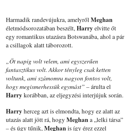
Meghan
Harmadik randevújukra, amelyről
Harry
életmódsorozatában beszélt,
elvitte őt
egy romantikus utazásra Botswanába, ahol a pár
a csillagok alatt táborozott.
„Öt napig volt velem, ami egyszerűen
fantasztikus volt. Akkor tényleg csak ketten
voltunk, ami számomra nagyon fontos volt,
hogy megismerhessük egymást”
– árulta el
Harry
korábban, az eljegyzési interjújuk során.
Harry
herceg azt is elmondta, hogy ez alatt az
Meghan
utazás alatt jött rá, hogy
a „lelki társa”
Meghan
– és úgy tűnik,
is így érez ezzel