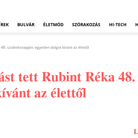
ÍREK
BULVÁR
ÉLETMÓD
SZÓRAKOZÁS
HI-TECH
48. születésnapján: egyetlen dolgot kívánt az élettől
st tett Rubint Réka 48.
ívánt az élettől
Pinterest
WhatsApp
Email