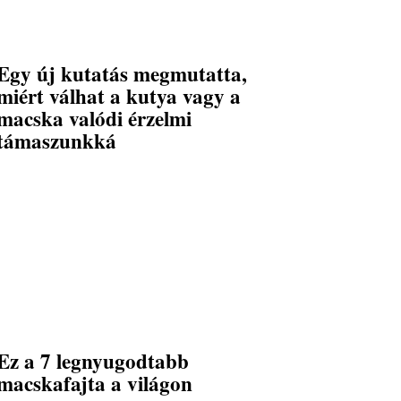
Egy új kutatás megmutatta,
miért válhat a kutya vagy a
macska valódi érzelmi
támaszunkká
Ez a 7 legnyugodtabb
macskafajta a világon