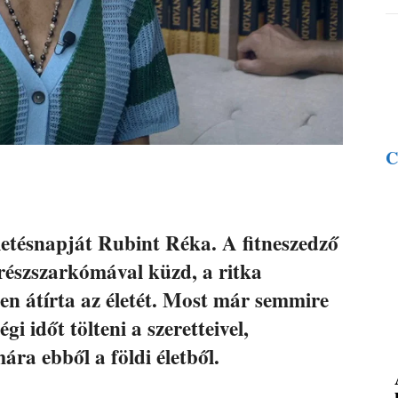
C
letésnapját Rubint Réka. A fitneszedző
részszarkómával küzd, a ritka
en átírta az életét. Most már semmire
 időt tölteni a szeretteivel,
ra ebből a földi életből.