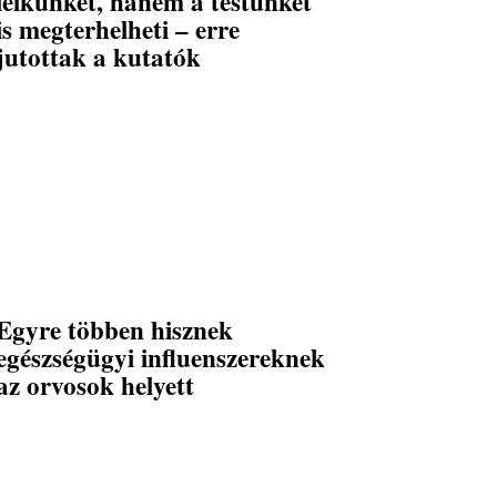
lelkünket, hanem a testünket
is megterhelheti – erre
jutottak a kutatók
Egyre többen hisznek
egészségügyi influenszereknek
az orvosok helyett