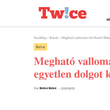
Twice.hu
H
Kezdőlap
Bulvár
Megható vallomást tett Rubint Réka 
Bulvár
Megható vallomá
egyetlen dolgot k
-
Írta:
Bölöni Bálint
2026/06/29
Facebook
Megosztás