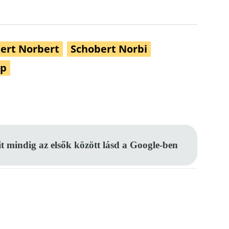
ert Norbert
Schobert Norbi
ap
Pinterest
WhatsApp
Email
it mindig az elsők között lásd a Google-ben