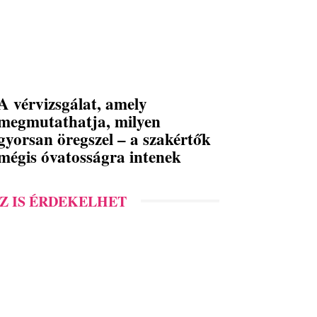
A vérvizsgálat, amely
megmutathatja, milyen
gyorsan öregszel – a szakértők
mégis óvatosságra intenek
Z IS ÉRDEKELHET