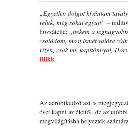
„Egyetlen dolgot kívántam taval
velük, még sokat együtt”
– indíto
„nekem a legnagyobb 
hozzátette:
családom, most ismét valóra vált
vízen, csak mi, kapitánnyal, Ho
Blikk
.
Az aerobikedző azt is megjegyezt
évet kapni az élettől, de az utóbb
megvilágításba helyezték számára