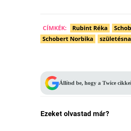
CÍMKÉK:
Rubint Réka
Schob
Schobert Norbika
születésn
Facebook
Megosztás
Állítsd be, hogy a Twice cikke
Ezeket olvastad már?