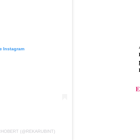
e Instagram
E
SCHOBERT (@REKARUBINT)