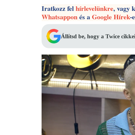
Iratkozz fel
hírlevelünkre
, vagy 
Whatsappon
és a
Google Hírek
-
Állítsd be, hogy a Twice cikke