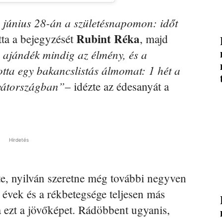
y június 28-án a születésnapomon: időt
Rubint Réka
tta a bejegyzését
, majd
ajándék mindig az élmény, és a
otta egy bakancslistás álmomat: 1 hét a
rvátországban”
– idézte az édesanyát a
Hirdetés
e, nyilván szeretne még további negyven
i évek és a rékbetegsége teljesen más
 ezt a jövőképet. Rádöbbent ugyanis,