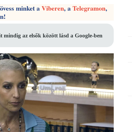
kövess minket a
Viberen
, a
Telegramon
,
en!
it mindig az elsők között lásd a Google-ben