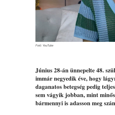
Fotó: YouTube
Június 28-án ünnepelte 48. szü
immár negyedik éve, hogy lágy
daganatos betegség pedig teljes
sem vágyik jobban, mint minőségi
bármennyi is adasson meg számá