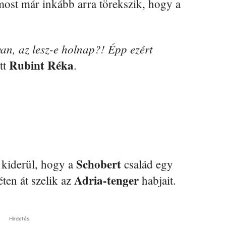
 most már inkább arra törekszik, hogy a
an, az lesz-e holnap?! Épp ezért
Rubint Réka
tt
.
Schobert
s kiderül, hogy a
család egy
Adria-tenger
éten át szelik az
habjait.
Hirdetés