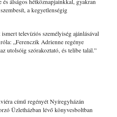
 és álságos hétköznapjainkkal, gyakran
l szembesít, a kegyetlenségig
ismert televíziós személyiség ajánlásával
a róla: „Ferenczik Adrienne regénye
z utolsóig szórakoztató, és telibe talál.”
iviéra című regényét Nyíregyházán
orzó Üzletházban lévő könyvesboltban