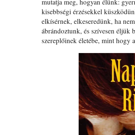
mutatja meg, hogyan élünk: gye
kisebbségi érzésekkel küszködünk
elkísérnek, elkeseredünk, ha nem a
ábrándoztunk, és szívesen éljük
szereplőinek életébe, mint hogy 