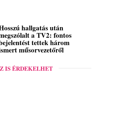
Hosszú hallgatás után
megszólalt a TV2: fontos
bejelentést tettek három
ismert műsorvezetőről
Z IS ÉRDEKELHET