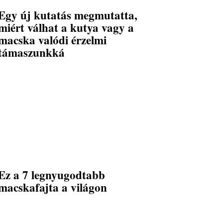
Egy új kutatás megmutatta,
miért válhat a kutya vagy a
macska valódi érzelmi
támaszunkká
Ez a 7 legnyugodtabb
macskafajta a világon