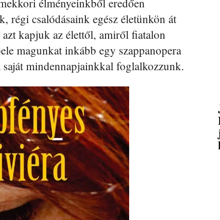
rmekkori élményeinkből eredően
, régi csalódásaink egész életünkön át
zt kapjuk az élettől, amiről fiatalon
 bele magunkat inkább egy szappanopera
a saját mindennapjainkkal foglalkozzunk.