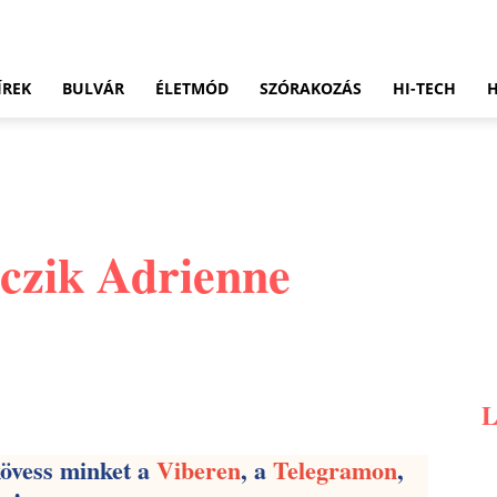
ÍREK
BULVÁR
ÉLETMÓD
SZÓRAKOZÁS
HI-TECH
czik Adrienne
Pinterest
WhatsApp
Email
kövess minket a
Viberen
, a
Telegramon
,