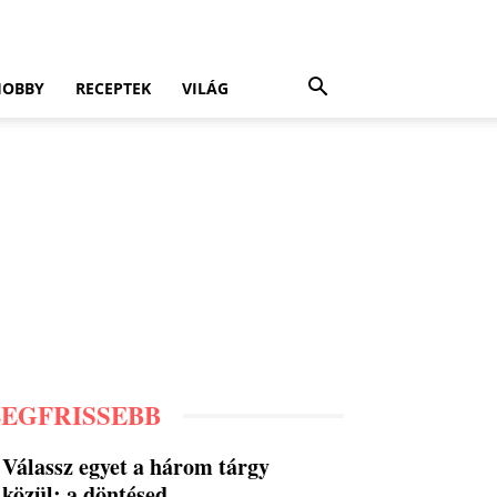
HOBBY
RECEPTEK
VILÁG
LEGFRISSEBB
Válassz egyet a három tárgy
közül: a döntésed