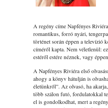
A regény címe Napfényes Riviéra,
romantikus, forró nyári, tengerpa
történet során éppen a televízió
címéről kapta. Nem véletlenül: ez
estéről estére néznek, vagy épp
A Napfényes Riviéra első olvasásr
ahogy a könyv hátulján is olvasha
életünkről”. Az olvasó, ha akarja
több szálon futó, fordulatokkal te
el is gondolkodhat, mert a regény