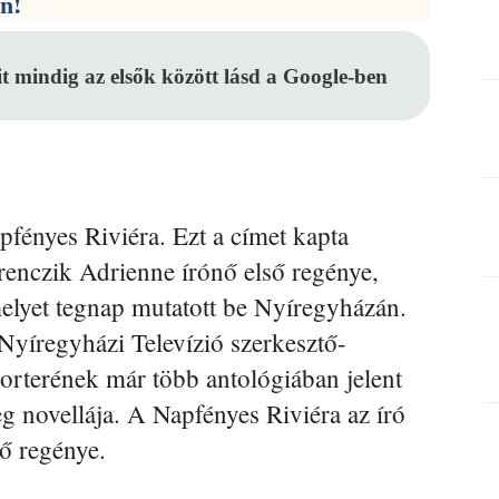
en!
it mindig az elsők között lásd a Google-ben
pfényes Riviéra. Ezt a címet kapta
renczik Adrienne írónő első regénye,
elyet tegnap mutatott be Nyíregyházán.
Nyíregyházi Televízió szerkesztő-
porterének már több antológiában jelent
g novellája. A Napfényes Riviéra az író
ső regénye.