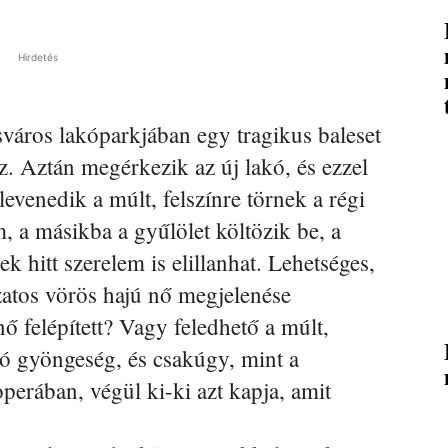
Hirdetés
sváros lakóparkjában egy tragikus baleset
z. Aztán megérkezik az új lakó, és ezzel
levenedik a múlt, felszínre törnek a régi
, a másikba a gyűlölet költözik be, a
hitt szerelem is elillanhat. Lehetséges,
zatos vörös hajú nő megjelenése
nő felépített? Vagy feledhető a múlt,
ó gyöngeség, és csakúgy, mint a
erában, végül ki-ki azt kapja, amit