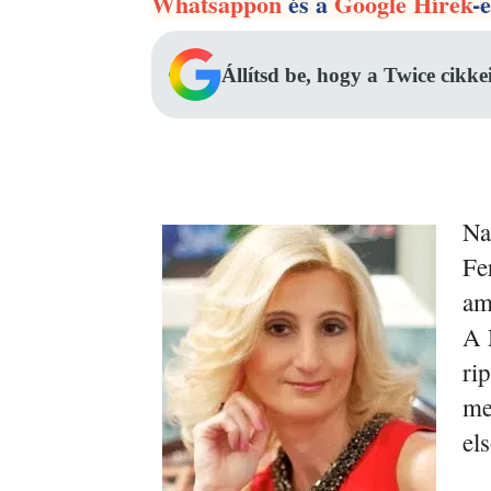
Whatsappon
és a
Google Hírek
-
Állítsd be, hogy a Twice cikke
Na
Fe
am
A 
ri
me
el