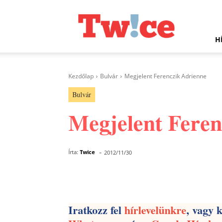
Twice.hu
H
Kezdőlap
Bulvár
Megjelent Ferenczik Adrienne
Bulvár
Megjelent Feren
-
Írta:
Twice
2012/11/30
Facebook
Megosztás
Iratkozz fel
hírlevelünkre
, vagy 