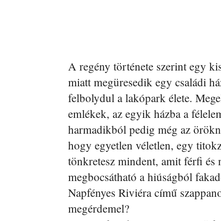
A regény története szerint egy ki
miatt megüresedik egy családi há
felbolydul a lakópark élete. Mege
emlékek, az egyik házba a félelem
harmadikból pedig még az öröknek 
hogy egyetlen véletlen, egy titok
tönkretesz mindent, amit férfi és 
megbocsátható a hiúságból fakad
Napfényes Riviéra című szappanop
megérdemel?