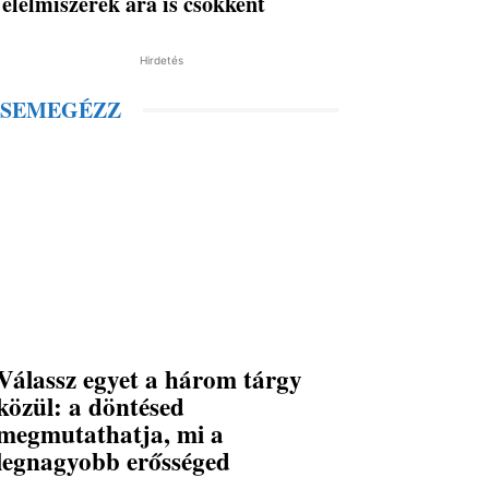
élelmiszerek ára is csökkent
Hirdetés
SEMEGÉZZ
Válassz egyet a három tárgy
közül: a döntésed
megmutathatja, mi a
legnagyobb erősséged