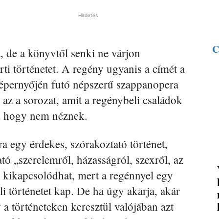
Hirdetés
C
 de a könyvtől senki ne várjon
rti történetet. A regény ugyanis a címét a
 képernyőjén futó népszerű szappanopera
 az a sorozat, amit a regénybeli családok
en hogy nem néznek.
a egy érdekes, szórakoztató történet,
tó „szerelemről, házasságról, szexről, az
, kikapcsolódhat, mert a regénnyel egy
li történetet kap. De ha úgy akarja, akár
 a történeteken keresztül valójában azt