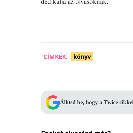
dedikálja az olvasóknak.
CÍMKÉK:
könyv
Facebook
Megosztás
Állítsd be, hogy a Twice cikke