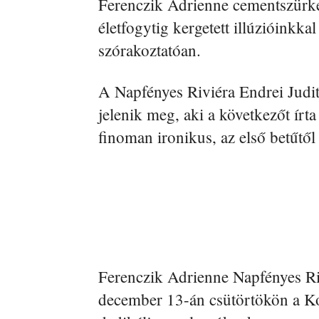
Ferenczik Adrienne cementszürke
életfogytig kergetett illúzióinkka
szórakoztatóan.
A Napfényes Riviéra Endrei Judit 
jelenik meg, aki a következőt írt
finoman ironikus, az első betűtől a
Ferenczik Adrienne Napfényes R
december 13-án csütörtökön a K