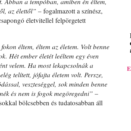
olt. Abban a tempóban, amiben én éltem,
l, az élettől”
– fogalmazott a színész,
sapongó életvitellel felpörgetett
fokon éltem, éltem az életem. Volt benne
k. Hét ember életét leéltem egy éven
tént velem. Ha most lekapcsolnák a
E
ég telített, jófajta életem volt. Persze,
ódással, veszteséggel, sok minden benne
tnék és nem is fogok megöregedni”
–
sokkal bölcsebben és tudatosabban áll