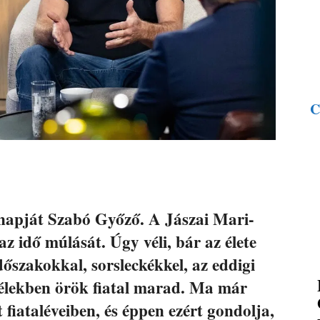
C
ésnapját Szabó Győző. A Jászai Mari-
az idő múlását. Úgy véli, bár az élete
dőszakokkal, sorsleckékkel, az eddigi
 lélekben örök fiatal marad. Ma már
fiataléveiben, és éppen ezért gondolja,