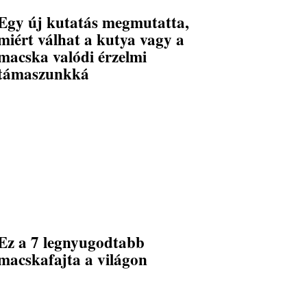
Egy új kutatás megmutatta,
miért válhat a kutya vagy a
macska valódi érzelmi
támaszunkká
Ez a 7 legnyugodtabb
macskafajta a világon