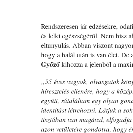
Rendszeresen jár edzésekre, odafi
és lelki egészségéről. Nem hisz a
eltunyulás. Abban viszont nagyon
hogy a halál után is van élet. De
Győző
kihozza a jelenből a max
„55 éves vagyok, olvasgatok kön
híresztelés ellenére, hogy a közé
együtt, rátaláltam egy olyan gond
identitást létrehozni. Látjuk a so
tisztában van magával, elfogadj
azon vetületére gondolva, hogy én