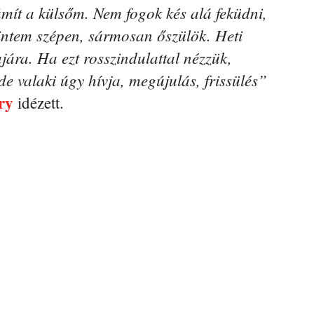
mít a külsőm. Nem fogok kés alá feküdni,
intem szépen, sármosan őszülök. Heti
ajára. Ha ezt rosszindulattal nézzük,
 valaki úgy hívja, megújulás, frissülés”
ry
idézett.