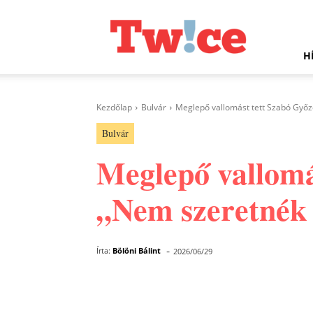
Twice.hu
H
Kezdőlap
Bulvár
Meglepő vallomást tett Szabó Győző
Bulvár
Meglepő vallomá
„Nem szeretnék 
-
Írta:
Bölöni Bálint
2026/06/29
Facebook
Megosztás