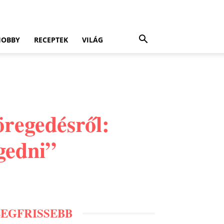
HOBBY
RECEPTEK
VILÁG
öregedésről:
gedni”
LEGFRISSEBB