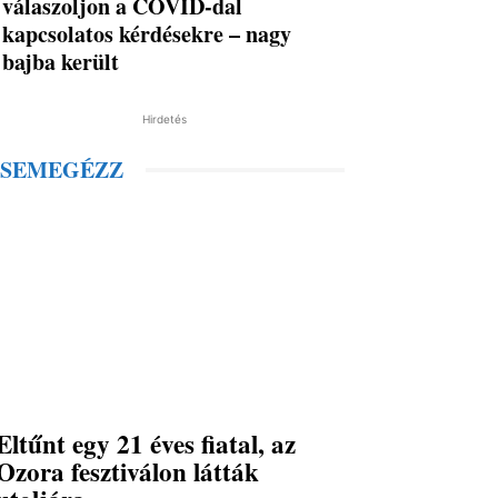
válaszoljon a COVID-dal
kapcsolatos kérdésekre – nagy
bajba került
Hirdetés
SEMEGÉZZ
Eltűnt egy 21 éves fiatal, az
Ozora fesztiválon látták