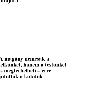
utoljára
A magány nemcsak a
lelkünket, hanem a testünket
is megterhelheti – erre
jutottak a kutatók