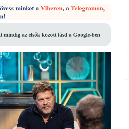
kövess minket a
Viberen
, a
Telegramon
,
en!
it mindig az elsők között lásd a Google-ben