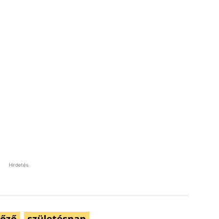
Hirdetés
yőző
születésnap