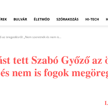
ÍREK
BULVÁR
ÉLETMÓD
SZÓRAKOZÁS
HI-TECH
 az öregedésről: „Nem szeretnék és nem is...
st tett Szabó Győző az 
és nem is fogok megöre
Pinterest
WhatsApp
Email