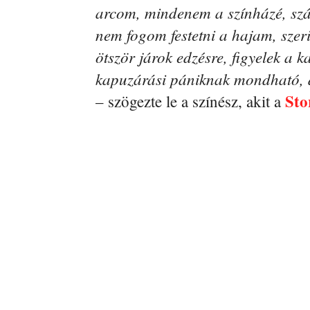
arcom, mindenem a színházé, szá
nem fogom festetni a hajam, szer
ötször járok edzésre, figyelek a k
kapuzárási pániknak mondható, de
Sto
– szögezte le a színész, akit a