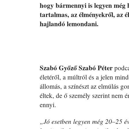
hogy bármennyi is legyen még há
tartalmas, az élményekről, az 
hajlandó lemondani.
Szabó Győző Szabó Péter
podca
életéről, a múltról és a jelen m
állomás, a színészt az elmúlás gon
éltek, de ő személy szerint nem 
ennyi.
„Jó esetben legyen még 20–25 é