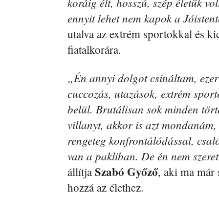
koráig élt, hosszú, szép életük v
ennyit lehet nem kapok a Jóistentő
utalva az extrém sportokkal és kic
fiatalkorára.
„Én annyi dolgot csináltam, ezer 
cuccozás, utazások, extrém sporto
belül. Brutálisan sok minden tör
villanyt, akkor is azt mondanám, el
rengeteg konfrontálódással, csal
van a pakliban. De én nem szere
Szabó Győző
állítja
, aki ma már 
hozzá az élethez.