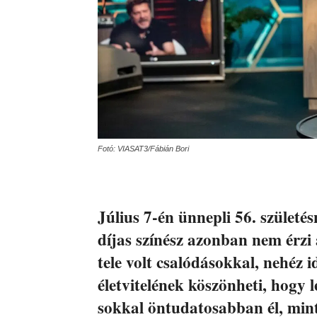
Fotó: VIASAT3/Fábián Bori
Július 7-én ünnepli 56. szület
díjas színész azonban nem érzi 
tele volt csalódásokkal, nehéz i
életvitelének köszönheti, hogy
sokkal öntudatosabban él, mint 