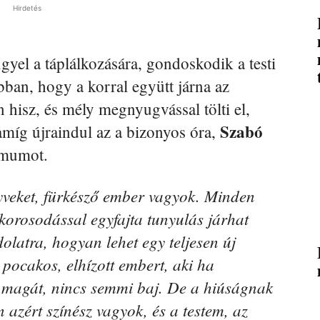
Hirdetés
gyel a táplálkozására, gondoskodik a testi
bban, hogy a korral együtt járna az
 hisz, és mély megnyugvással tölti el,
Szabó
 amíg újraindul az a bizonyos óra,
imumot.
yveket, fürkésző ember vagyok. Minden
pkorosodással egyfajta tunyulás járhat
olatra, hogyan lehet egy teljesen új
k pocakos, elhízott embert, aki ha
a magát, nincs semmi baj. De a hiúságnak
 azért színész vagyok, és a testem, az