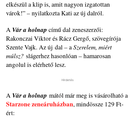
elkészül a klip is, amit nagyon izgatottan
várok!” – nyilatkozta Kati az új dalról.
Vár a holnap
A
című dal zeneszerzői:
Rakonczai Viktor és Rácz Gergő, szövegírója
Szente Vajk. Az új dal – a
Szerelem, miért
múlsz?
slágerhez hasonlóan – hamarosan
angolul is elérhető lesz.
Hirdetés
Vár a holnap
A
mától már meg is vásárolható a
Starzone zeneáruházban
, mindössze 129 Ft-
ért: