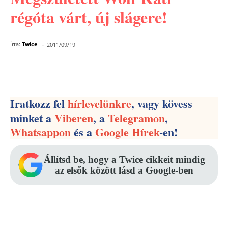
régóta várt, új slágere!
-
Írta:
Twice
2011/09/19
Facebook
Pinterest
WhatsApp
Iratkozz fel
hírlevelünkre
, vagy kövess
minket a
Viberen
, a
Telegramon
,
Whatsappon
és a
Google Hírek
-en!
Állítsd be, hogy a Twice cikkeit mindig
az elsők között lásd a Google-ben