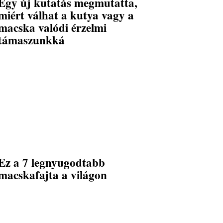
Egy új kutatás megmutatta,
miért válhat a kutya vagy a
macska valódi érzelmi
támaszunkká
Ez a 7 legnyugodtabb
macskafajta a világon