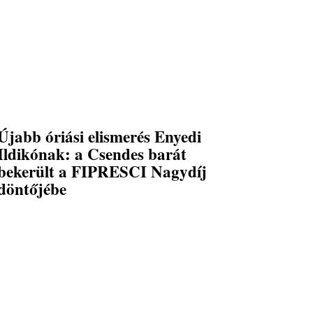
Újabb óriási elismerés Enyedi
Ildikónak: a Csendes barát
bekerült a FIPRESCI Nagydíj
döntőjébe