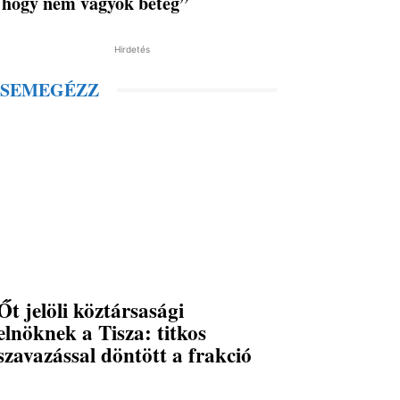
hogy nem vagyok beteg”
Hirdetés
SEMEGÉZZ
Őt jelöli köztársasági
elnöknek a Tisza: titkos
szavazással döntött a frakció