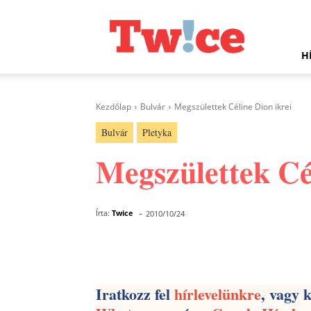
Twice.hu
H
Kezdőlap
Bulvár
Megszülettek Céline Dion ikrei
Bulvár
Pletyka
Megszülettek Cé
-
Írta:
Twice
2010/10/24
Facebook
Megosztás
Iratkozz fel
hírlevelünkre
, vagy 