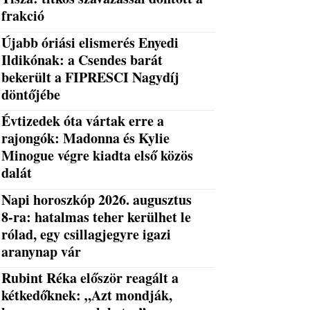
frakció
Újabb óriási elismerés Enyedi
Ildikónak: a Csendes barát
bekerült a FIPRESCI Nagydíj
döntőjébe
Évtizedek óta vártak erre a
rajongók: Madonna és Kylie
Minogue végre kiadta első közös
dalát
Napi horoszkóp 2026. augusztus
8-ra: hatalmas teher kerülhet le
rólad, egy csillagjegyre igazi
aranynap vár
Rubint Réka először reagált a
kétkedőknek: „Azt mondják,