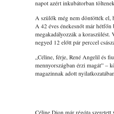
napot azért inkubátorban töltenek
A szülők még nem döntötték el, 
A 42 éves énekesnőt már hétfőn b
megakadályozzák a koraszülést. V
negyed 12 előtt pár perccel császá
„Céline, férje, René Angelil és f
mennyországban érzi magát” – kö
magazinnak adott nyilatkozatába
Céline Dion már régóta szeretett v