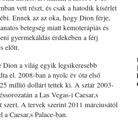
n vett részt, és csak a hatodik kísérlet
bébi. Ennek az az oka, hogy Dion férje,
ganatos betegség miatt kemoterápiás és
beni gyermekáldás érdekében a férj
s előtt.
 Dion a világ egyik legsikeresebb
dta el. 2008-ban a nyolc év óta első
25 millió dollárt tettek ki. A sztár 2003-
éssorozatán a Las Vegas-i Caesar,s
t szert. A tervek szerint 2011 márciusától
l a Caesar,s Palace-ban.