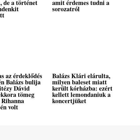
, de a történet
amit érdemes tudni a
ndenkit
sorozatról
tt
s az érdeklődés
Balázs Klári elárulta,
n Balázs bulija
milyen baleset miatt
itézy Dávid
került kórházba: ezért
 ekkora tömeg
kellett lemondaniuk a
a Rihanna
koncertjüket
én volt