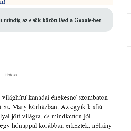
en!
it mindig az elsők között lásd a Google-ben
Hirdetés
 a világhírű kanadai énekesnő szombaton
dai St. Mary kórházban. Az egyik kisfiú
l jött világra, és mindketten jól
t egy hónappal korábban érkeztek, néhány