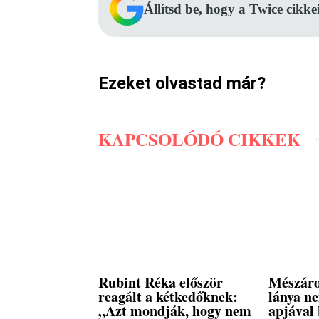
Állítsd be, hogy a Twice cikke
Ezeket olvastad már?
KAPCSOLÓDÓ CIKKEK
Rubint Réka először
Mészáro
reagált a kétkedőknek:
lánya n
„Azt mondják, hogy nem
apjával 