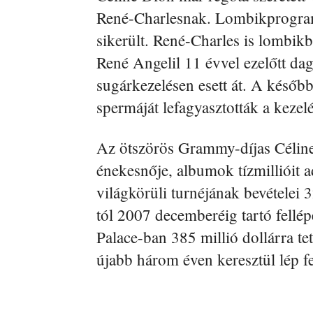
René-Charlesnak. Lombikprogramba
sikerült. René-Charles is lombik
René Angelil 11 évvel ezelőtt da
sugárkezelésen esett át. A későb
spermáját lefagyasztották a kezelé
Az ötszörös Grammy-díjas Céline
énekesnője, albumok tízmillióit a
világkörüli turnéjának bevételei 3
tól 2007 decemberéig tartó fellép
Palace-ban 385 millió dollárra tet
újabb három éven keresztül lép fe