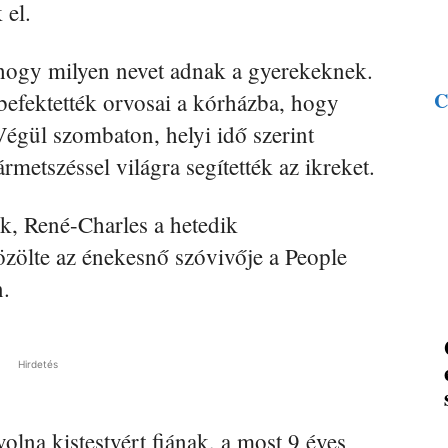
 el.
hogy milyen nevet adnak a gyerekeknek.
C
efektették orvosai a kórházba, hogy
égül szombaton, helyi idő szerint
rmetszéssel világra segítették az ikreket.
iuk, René-Charles a hetedik
zölte az énekesnő szóvivője a People
n.
Hirdetés
olna kistestvért fiának, a most 9 éves