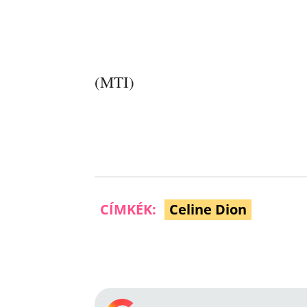
(MTI)
CÍMKÉK:
Celine Dion
Facebook
Megosztás