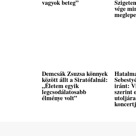
vagyok beteg”
Szigeten
vége mi
meglepe
Demcsák Zsuzsa könnyek
Hatalma
között állt a Siratófalnál:
Sebestyé
„Életem egyik
iránt: V
legcsodálatosabb
szerint
élménye volt”
utoljár
koncertj