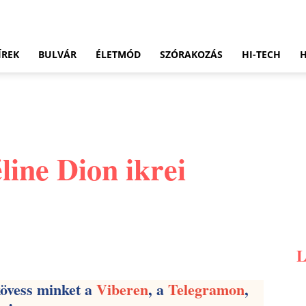
ÍREK
BULVÁR
ÉLETMÓD
SZÓRAKOZÁS
HI-TECH
line Dion ikrei
Pinterest
WhatsApp
Email
kövess minket a
Viberen
, a
Telegramon
,