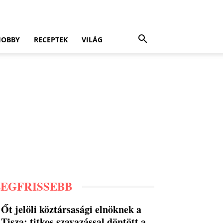
HOBBY
RECEPTEK
VILÁG
LEGFRISSEBB
Őt jelöli köztársasági elnöknek a
Tisza: titkos szavazással döntött a