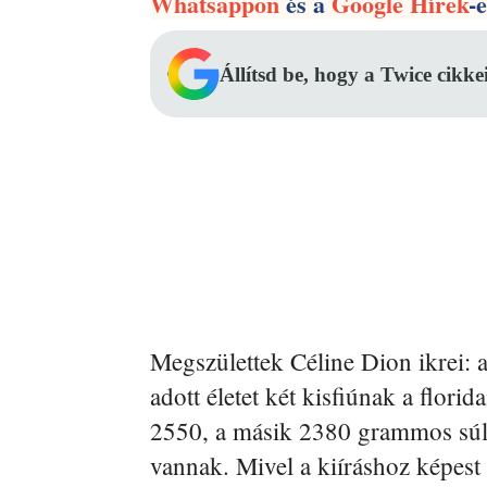
Whatsappon
és a
Google Hírek
-
Állítsd be, hogy a Twice cikke
Megszülettek Céline Dion ikrei:
adott életet két kisfiúnak a flori
2550, a másik 2380 grammos súllya
vannak. Mivel a kiíráshoz képes