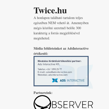
Twice.hu
A honlapon található tartalom teljes
egészében NEM vehető át. Amennyiben
mégis közölni szeretnél belőle 300
karakterig a forrás megjelölésével
megteheted.
Média felületeinket az AdsInteractive
értékesíti:
Partnereink: