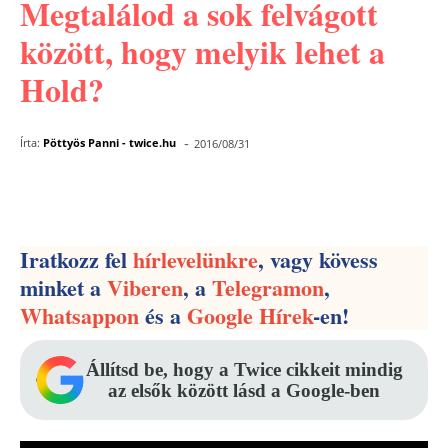
Megtalálod a sok felvágott
között, hogy melyik lehet a
Hold?
-
Írta:
Pöttyös Panni - twice.hu
2016/08/31
Facebook
Pinterest
WhatsApp
Iratkozz fel
hírlevelünkre
, vagy kövess
minket a
Viberen
, a
Telegramon
,
Whatsappon
és a
Google Hírek
-en!
Állítsd be, hogy a Twice cikkeit mindig
az elsők között lásd a Google-ben