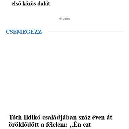
első közös dalát
Hirdetés
CSEMEGÉZZ
Tóth Ildikó családjában száz éven át
öröklődött a félelem: „Én ezt