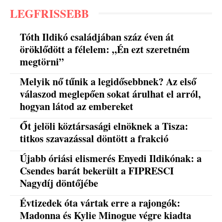
LEGFRISSEBB
Tóth Ildikó családjában száz éven át
öröklődött a félelem: „Én ezt szeretném
megtörni”
Melyik nő tűnik a legidősebbnek? Az első
válaszod meglepően sokat árulhat el arról,
hogyan látod az embereket
Őt jelöli köztársasági elnöknek a Tisza:
titkos szavazással döntött a frakció
Újabb óriási elismerés Enyedi Ildikónak: a
Csendes barát bekerült a FIPRESCI
Nagydíj döntőjébe
Évtizedek óta vártak erre a rajongók:
Madonna és Kylie Minogue végre kiadta