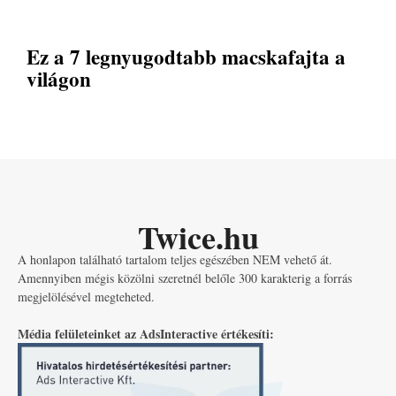
Ez a 7 legnyugodtabb macskafajta a
világon
Twice.hu
A honlapon található tartalom teljes egészében NEM vehető át.
Amennyiben mégis közölni szeretnél belőle 300 karakterig a forrás
megjelölésével megteheted.
Média felületeinket az AdsInteractive értékesíti: