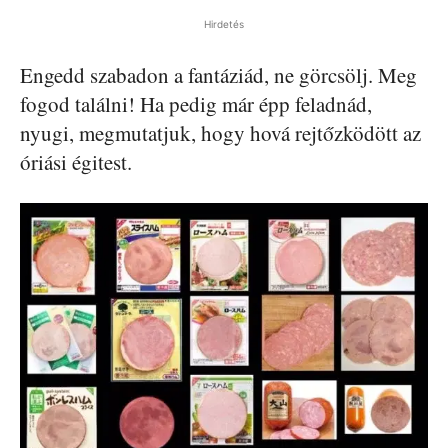
Hirdetés
Engedd szabadon a fantáziád, ne görcsölj. Meg
fogod találni! Ha pedig már épp feladnád,
nyugi, megmutatjuk, hogy hová rejtőzködött az
óriási égitest.