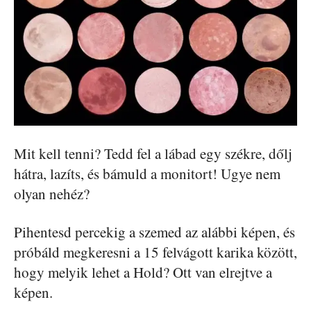
Mit kell tenni? Tedd fel a lábad egy székre, dőlj
hátra, lazíts, és bámuld a monitort! Ugye nem
olyan nehéz?
Pihentesd percekig a szemed az alábbi képen, és
próbáld megkeresni a 15 felvágott karika között,
hogy melyik lehet a Hold? Ott van elrejtve a
képen.