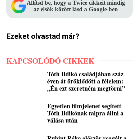
Állítsd be, hogy a Twice cikkeit mindig
az elsők között lásd a Google-ben
Ezeket olvastad már?
KAPCSOLÓDÓ CIKKEK
Tóth Ildikó családjában száz
éven át öröklődött a félelem:
„Én ezt szeretném megtörni”
Egyetlen filmjelenet segített
Tóth Ildikónak talpra állni a
válása után
Rubint Réka először reagált a