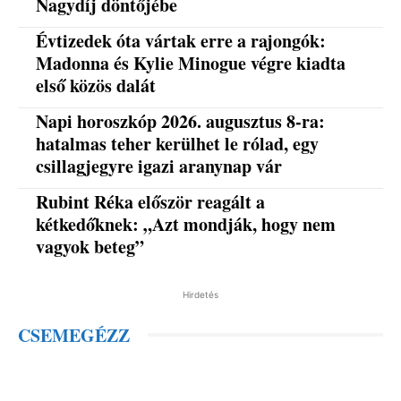
Nagydíj döntőjébe
Évtizedek óta vártak erre a rajongók:
Madonna és Kylie Minogue végre kiadta
első közös dalát
Napi horoszkóp 2026. augusztus 8-ra:
hatalmas teher kerülhet le rólad, egy
csillagjegyre igazi aranynap vár
Rubint Réka először reagált a
kétkedőknek: „Azt mondják, hogy nem
vagyok beteg”
Hirdetés
CSEMEGÉZZ