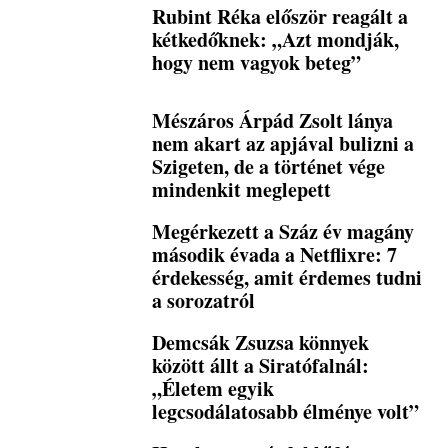
Rubint Réka először reagált a
kétkedőknek: „Azt mondják,
hogy nem vagyok beteg”
Mészáros Árpád Zsolt lánya
nem akart az apjával bulizni a
Szigeten, de a történet vége
mindenkit meglepett
Megérkezett a Száz év magány
második évada a Netflixre: 7
érdekesség, amit érdemes tudni
a sorozatról
Demcsák Zsuzsa könnyek
között állt a Siratófalnál:
„Életem egyik
legcsodálatosabb élménye volt”