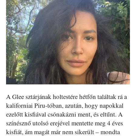
A Glee sztárjának holtestére hétfőn találtak rá a
kaliforniai Piru-tóban, azután, hogy napokkal
ezelőtt kisfiával csónakázni ment, és eltűnt. A
színésznő utolsó erejével mentette meg 4 éves
kisfiát, ám magát már nem sikerült – mondta