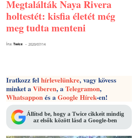
Megtalálták Naya Rivera
holtestét: kisfia életét még
meg tudta menteni
-
Írta:
Twice
2020/07/14
Facebook
Pinterest
WhatsApp
Iratkozz fel
hírlevelünkre
, vagy kövess
minket a
Viberen
, a
Telegramon
,
Whatsappon
és a
Google Hírek
-en!
Állítsd be, hogy a Twice cikkeit mindig
az elsők között lásd a Google-ben