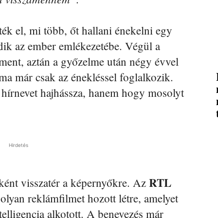
ék el, mi több, őt hallani énekelni egy
dik az ember emlékezetébe. Végül a
a ment, aztán a győzelme után négy évvel
és ma már csak az énekléssel foglalkozik.
 hírnevet hajhássza, hanem hogy mosolyt
Hirdetés
RTL
ként visszatér a képernyőkre. Az
 olyan reklámfilmet hozott létre, amelyet
telligencia alkotott. A benevezés már