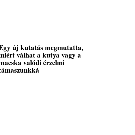
Egy új kutatás megmutatta,
miért válhat a kutya vagy a
macska valódi érzelmi
támaszunkká