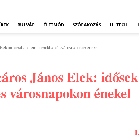
ÍREK
BULVÁR
ÉLETMÓD
SZÓRAKOZÁS
HI-TECH
idősek otthonában, templomokban és városnapokon énekel
záros János Elek: idősek
s városnapokon énekel
Pinterest
WhatsApp
Email