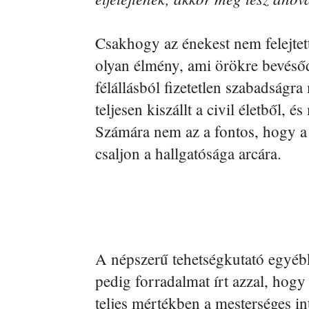
Csakhogy az énekest nem felejtett
olyan élmény, ami örökre bevéső
félállásból fizetetlen szabadságr
teljesen kiszállt a civil életből, 
Számára nem az a fontos, hogy a
csaljon a hallgatósága arcára.
A népszerű tehetségkutató egyéb
pedig forradalmat írt azzal, hogy
teljes mértékben a mesterséges in