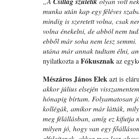
„A
Csillag születik
olyan volt ne
munka után kap egy féléves szaba
mindig is szeretett volna, csak n
volna énekelni, de abból nem tud
ebből már soha nem lesz semmi. D
utána már annak tudtam élni, am
Fókusznak
nyilatkozta a
az egyko
Mészáros János Elek
azt is elár
akkor július elsején visszamentem
hónapig bírtam. Folyamatosan jö
kollégák, amikor már látták, mi
meg félállásban, amíg ez kifutja
milyen jó, hogy van egy főálláso
elfelejtenek, akkor meg lesz aho