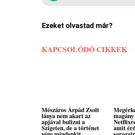
Ezeket olvastad már?
KAPCSOLÓDÓ CIKKEK
Mészáros Árpád Zsolt
Megérke
lánya nem akart az
magány 
apjával bulizni a
Netflixr
Szigeten, de a történet
amit ér
vége mindenkit
sorozatr