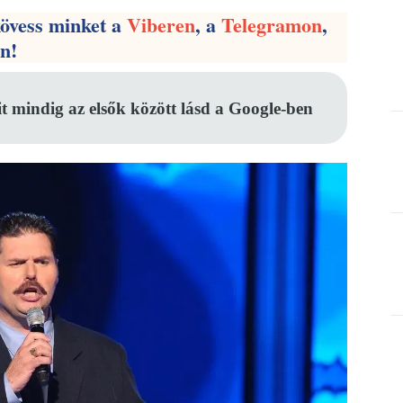
kövess minket a
Viberen
, a
Telegramon
,
en!
it mindig az elsők között lásd a Google-ben