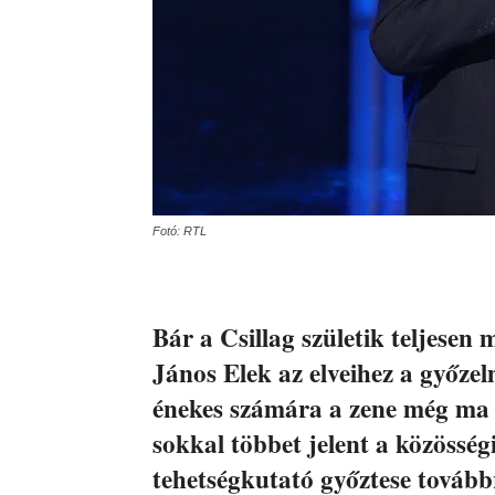
Fotó: RTL
Bár a Csillag születik teljesen 
János Elek az elveihez a győze
énekes számára a zene még ma i
sokkal többet jelent a közösség
tehetségkutató győztese tovább