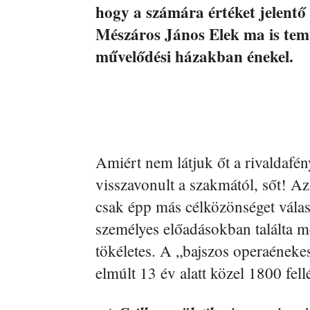
hogy a számára értéket jelentő
Mészáros János Elek ma is te
művelődési házakban énekel.
Amiért nem látjuk őt a rivaldafén
visszavonult a szakmától, sőt! Az
csak épp más célközönséget válas
személyes előadásokban találta me
tökéletes. A „bajszos operaéneke
elmúlt 13 év alatt közel 1800 fell