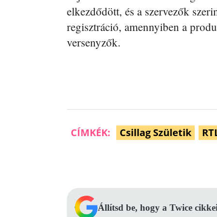
elkezdődött, és a szervezők szeri
regisztráció, amennyiben a produk
versenyzők.
CÍMKÉK:
Csillag Születik
RT
Facebook
Megosztás
Állítsd be, hogy a Twice cikke