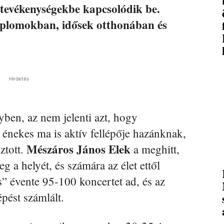
 tevékenységekbe kapcsolódik be.
mplomokban, idősek otthonában és
Hirdetés
yben, az nem jelenti azt, hogy
 énekes ma is aktív fellépője hazánknak,
Mészáros János Elek
ztott.
a meghitt,
g a helyét, és számára az élet ettől
s” évente 95-100 koncertet ad, és az
épést számlált.