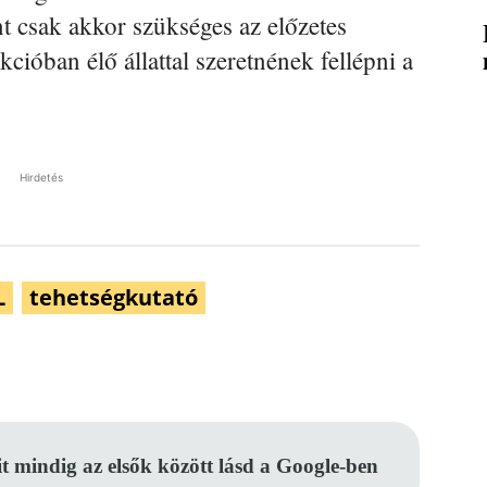
nt csak akkor szükséges az előzetes
cióban élő állattal szeretnének fellépni a
Hirdetés
L
tehetségkutató
Pinterest
WhatsApp
Email
it mindig az elsők között lásd a Google-ben