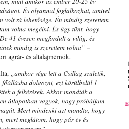
kem, mint amikor az ember 20-25 év
dságot. És olyannal foglalkozhat, amivel
em volt rá lehetősége. Én mindig szerettem
tam volna megélni. És úgy tűnt, hogy
e 41 évesen megfordult a világ, és
inek mindig is szerettem volna”
–
ri agrár- és altalajmérnök.
„amikor vége lett a Csillag születik,
ulta,
 főállásba dolgozni, ezt körülbelül 1
ttek a felkérések. Akkor mondták a
lyen állapotban vagyok, hogy próbáljam
E
 magát. Mert mindenki azt mondta, hogy
m, mert meglátom, hogy pár év és
vá visszamennem”.