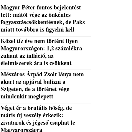
Magyar Péter fontos bejelentést
tett: mától vége az önkéntes
fogyasztáscsökkentésnek, de Paks
miatt továbbra is figyelni kell
Közel tíz éve nem történt ilyen
Magyarországon: 1,2 százalékra
zuhant az infláció, az
élelmiszerek ára is csökkent
Mészáros Árpád Zsolt lánya nem
akart az apjával bulizni a
Szigeten, de a történet vége
mindenkit meglepett
Véget ér a brutális hőség, de
máris új veszély érkezik:
zivatarok és jégeső csaphat le
Magyarországra