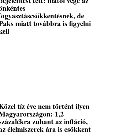
bejelentést tett: mától vége az
önkéntes
fogyasztáscsökkentésnek, de
Paks miatt továbbra is figyelni
kell
Közel tíz éve nem történt ilyen
Magyarországon: 1,2
százalékra zuhant az infláció,
az élelmiszerek ára is csökkent