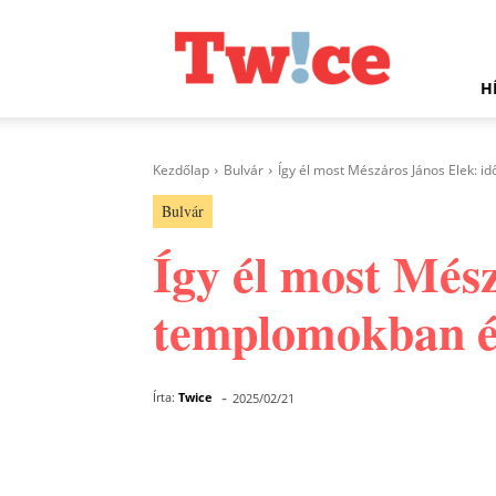
Twice.hu
H
Kezdőlap
Bulvár
Így él most Mészáros János Elek: 
Bulvár
Így él most Més
templomokban é
-
Írta:
Twice
2025/02/21
Facebook
Megosztás