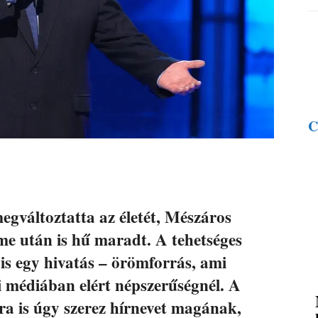
C
megváltoztatta az életét, Mészáros
lme után is hű maradt. A tehetséges
s egy hivatás – örömforrás, ami
i médiában elért népszerűségnél. A
ra is úgy szerez hírnevet magának,