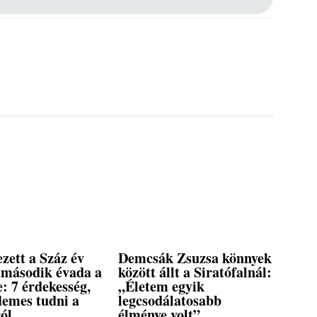
zett a Száz év
Demcsák Zsuzsa könnyek
második évada a
között állt a Siratófalnál:
e: 7 érdekesség,
„Életem egyik
demes tudni a
legcsodálatosabb
ól
élménye volt”