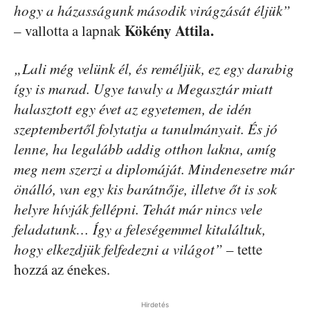
hogy a házasságunk második virágzását éljük”
Kökény Attila.
– vallotta a lapnak
„Lali még velünk él, és reméljük, ez egy darabig
így is marad. Ugye tavaly a Megasztár miatt
halasztott egy évet az egyetemen, de idén
szeptembertől folytatja a tanulmányait. És jó
lenne, ha legalább addig otthon lakna, amíg
meg nem szerzi a diplomáját. Mindenesetre már
önálló, van egy kis barátnője, illetve őt is sok
helyre hívják fellépni. Tehát már nincs vele
feladatunk… Így a feleségemmel kitaláltuk,
hogy elkezdjük felfedezni a világot”
– tette
hozzá az énekes.
Hirdetés