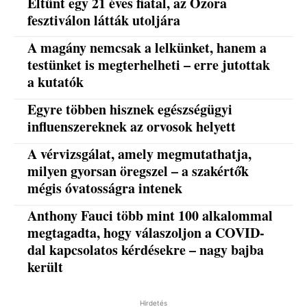
Eltűnt egy 21 éves fiatal, az Ozora
fesztiválon látták utoljára
A magány nemcsak a lelkünket, hanem a
testünket is megterhelheti – erre jutottak
a kutatók
Egyre többen hisznek egészségügyi
influenszereknek az orvosok helyett
A vérvizsgálat, amely megmutathatja,
milyen gyorsan öregszel – a szakértők
mégis óvatosságra intenek
Anthony Fauci több mint 100 alkalommal
megtagadta, hogy válaszoljon a COVID-
dal kapcsolatos kérdésekre – nagy bajba
került
Hirdetés