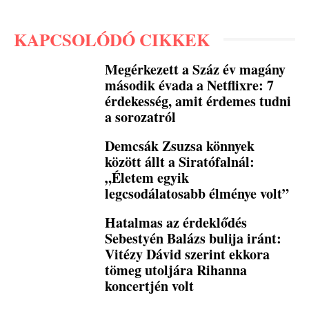
KAPCSOLÓDÓ CIKKEK
Megérkezett a Száz év magány
második évada a Netflixre: 7
érdekesség, amit érdemes tudni
a sorozatról
Demcsák Zsuzsa könnyek
között állt a Siratófalnál:
„Életem egyik
legcsodálatosabb élménye volt”
Hatalmas az érdeklődés
Sebestyén Balázs bulija iránt:
Vitézy Dávid szerint ekkora
tömeg utoljára Rihanna
koncertjén volt