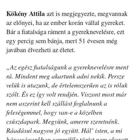
Kökény Attila
azt is megjegyezte, megvannak
az előnyei, ha az ember korán vállal gyereket.
Bár a fiatalsága ráment a gyereknevelésre, ezt
egy percig sem bánja, mert 51 évesen még
javában élvezheti az életet.
„Az egész fiatalságunk a gyereknevelésre ment
rá. Mindent meg akartunk adni nekik. Persze
velük is utazunk, de értelemszerűen az is róluk
szólt. És ez így volt rendjén. Viszont most már
nem aszerint kell szállást foglalnunk a
feleségemmel, hogy van-e a közelben
csúszdapark. Megyünk, amerre szeretnénk.
Ráadásul nagyon jó együtt. Hál’ isten, a mi
házasságunkban semmiféle törést nem okozott