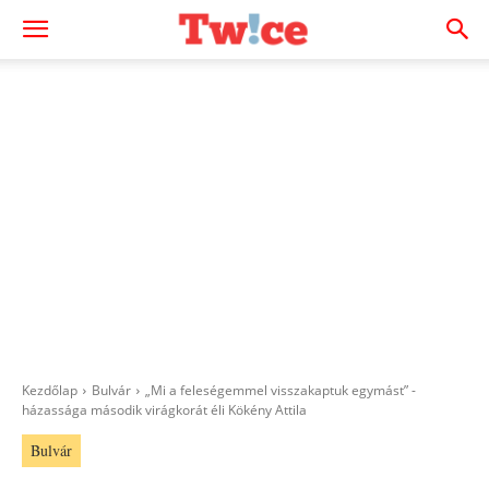
Kezdőlap
Bulvár
„Mi a feleségemmel visszakaptuk egymást” -
házassága második virágkorát éli Kökény Attila
Bulvár