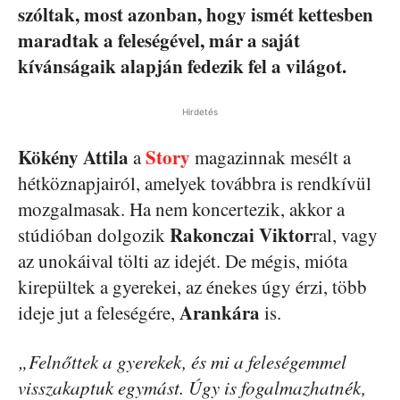
szóltak, most azonban, hogy ismét kettesben
maradtak a feleségével, már a saját
kívánságaik alapján fedezik fel a világot.
Hirdetés
Kökény Attila
Story
a
magazinnak mesélt a
hétköznapjairól, amelyek továbbra is rendkívül
mozgalmasak. Ha nem koncertezik, akkor a
Rakonczai Viktor
stúdióban dolgozik
ral, vagy
az unokáival tölti az idejét. De mégis, mióta
kirepültek a gyerekei, az énekes úgy érzi, több
Arankára
ideje jut a feleségére,
is.
„Felnőttek a gyerekek, és mi a feleségemmel
visszakaptuk egymást. Úgy is fogalmazhatnék,