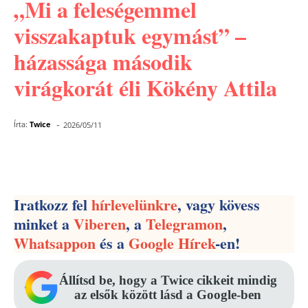
„Mi a feleségemmel
visszakaptuk egymást” –
házassága második
virágkorát éli Kökény Attila
-
Írta:
Twice
2026/05/11
Facebook
Pinterest
WhatsApp
Iratkozz fel
hírlevelünkre
, vagy kövess
minket a
Viberen
, a
Telegramon
,
Whatsappon
és a
Google Hírek
-en!
Állítsd be, hogy a Twice cikkeit mindig
az elsők között lásd a Google-ben