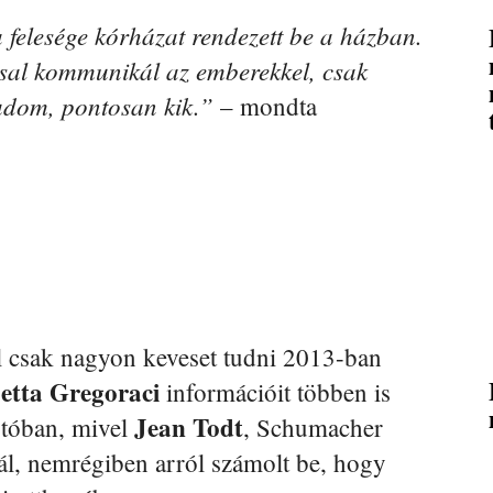
 felesége kórházat rendezett be a házban.
ssal kommunikál az emberekkel, csak
tudom, pontosan kik.”
– mondta
l csak nagyon keveset tudni 2013-ban
betta Gregoraci
információit többen is
Jean Todt
jtóban, mivel
, Schumacher
nál, nemrégiben arról számolt be, hogy