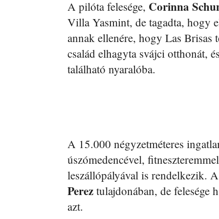
Corinna Schu
A pilóta felesége,
Villa Yasmint, de tagadta, hogy e
annak ellenére, hogy Las Brisas te
család elhagyta svájci otthonát, é
található nyaralóba.
A 15.000 négyzetméteres ingatlan
úszómedencével, fitneszteremmel,
leszállópályával is rendelkezik. 
Perez
tulajdonában, de felesége h
azt.