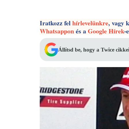
Facebook
Megosztás
Iratkozz fel
hírlevelünkre
, vagy 
Whatsappon
és a
Google Hírek
-
Állítsd be, hogy a Twice cikke