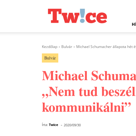
Twice.hu
H
Kezdőlap
Bulvár
Michael Schumacher állapota hét évv
Bulvár
Michael Schumach
„Nem tud beszéln
kommunikálni”
-
Írta:
Twice
2020/09/30