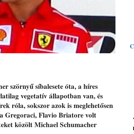
C
er szörnyű síbalesete óta, a híres
atilag vegetatív állapotban van, és
rek róla, sokszor azok is meglehetősen
a Gregoraci, Flavio Briatore volt
eteket közölt Michael Schumacher