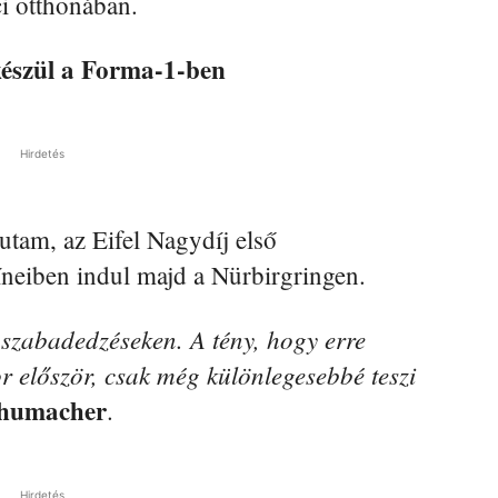
ci otthonában.
készül a Forma-1-ben
Hirdetés
utam, az Eifel Nagydíj első
neiben indul majd a Nürbirgringen.
szabadedzéseken. A tény, hogy erre
or először, csak még különlegesebbé teszi
humacher
.
Hirdetés