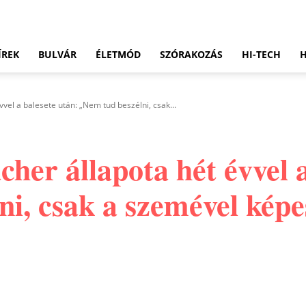
ÍREK
BULVÁR
ÉLETMÓD
SZÓRAKOZÁS
HI-TECH
el a balesete után: „Nem tud beszélni, csak...
er állapota hét évvel a
i, csak a szemével képe