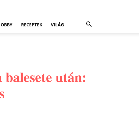
HOBBY
RECEPTEK
VILÁG
 balesete után:
s