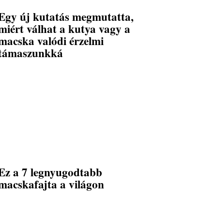
Egy új kutatás megmutatta,
miért válhat a kutya vagy a
macska valódi érzelmi
támaszunkká
Ez a 7 legnyugodtabb
macskafajta a világon