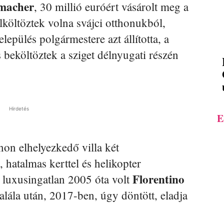
macher
, 30 millió euróért vásárolt meg a
lköltöztek volna svájci otthonukból,
lepülés polgármestere azt állította, a
s beköltöztek a sziget délnyugati részén
Hirdetés
E
on elhelyezkedő villa két
 hatalmas kerttel és helikopter
Florentino
A luxusingatlan 2005 óta volt
alála után, 2017-ben, úgy döntött, eladja