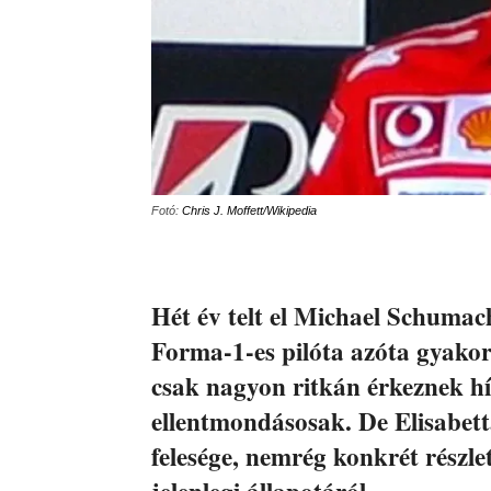
Fotó:
Chris J. Moffett/Wikipedia
Hét év telt el Michael Schumach
Forma-1-es pilóta azóta gyakorl
csak nagyon ritkán érkeznek hí
ellentmondásosak. De Elisabett
felesége, nemrég konkrét részl
jelenlegi állapotáról.