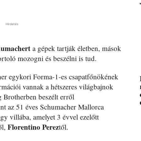
Hirdetés
humachert
a gépek tartják életben, mások
rtoló mozogni és beszélni is tud.
er egykori Forma-1-es csapatfőnökének
formációi vannak a hétszeres világbajnok
g Brotherben beszélt erről
rint az 51 éves Schumacher Mallorca
egy villába, amelyet 3 évvel ezelőtt
Florentino Perez
ől,
től.