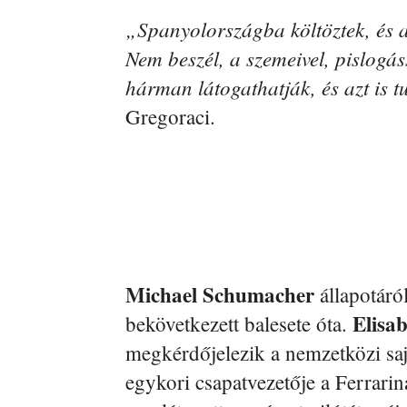
„Spanyolországba költöztek, és a
Nem beszél, a szemeivel, pislogá
hárman látogathatják, és azt is 
Gregoraci.
Michael Schumacher
állapotáró
Elisa
bekövetkezett balesete óta.
megkérdőjelezik a nemzetközi sa
egykori csapatvezetője a Ferrari