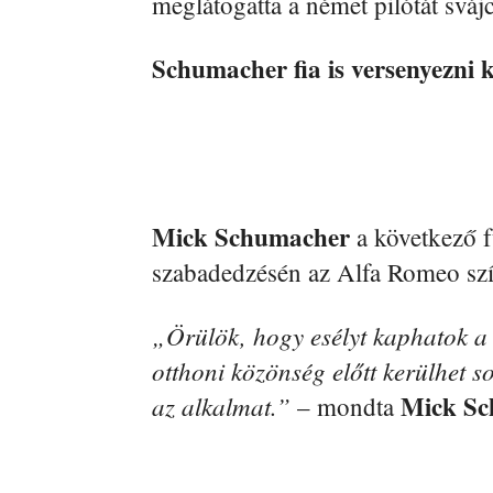
meglátogatta a német pilótát sváj
Schumacher fia is versenyezni 
Mick Schumacher
a következő f
szabadedzésén az Alfa Romeo szí
„Örülök, hogy esélyt kaphatok a 
otthoni közönség előtt kerülhet s
Mick Sc
az alkalmat.”
– mondta