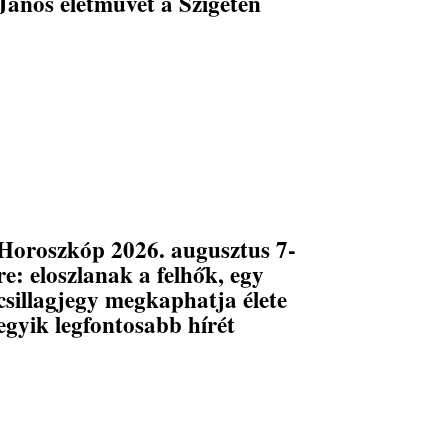
János életművét a Szigeten
Horoszkóp 2026. augusztus 7-
re: eloszlanak a felhők, egy
csillagjegy megkaphatja élete
egyik legfontosabb hírét