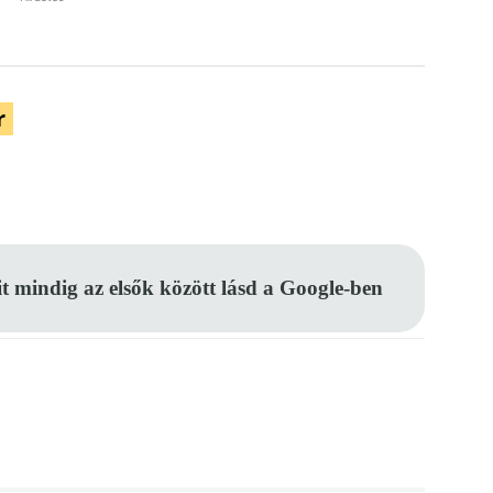
r
Pinterest
WhatsApp
Email
it mindig az elsők között lásd a Google-ben