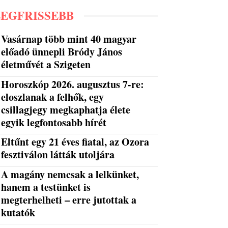
LEGFRISSEBB
Vasárnap több mint 40 magyar
előadó ünnepli Bródy János
életművét a Szigeten
Horoszkóp 2026. augusztus 7-re:
eloszlanak a felhők, egy
csillagjegy megkaphatja élete
egyik legfontosabb hírét
Eltűnt egy 21 éves fiatal, az Ozora
fesztiválon látták utoljára
A magány nemcsak a lelkünket,
hanem a testünket is
megterhelheti – erre jutottak a
kutatók