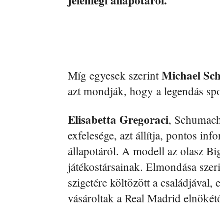
Michael Sc
Míg egyesek szerint
azt mondják, hogy a legendás spo
Elisabetta Gregoraci
, Schumach
exfelesége, azt állítja, pontos in
állapotáról. A modell az olasz Bi
játékostársainak. Elmondása sze
szigetére költözött a családjával, 
vásároltak a Real Madrid elnökét