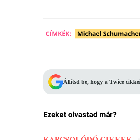
CÍMKÉK:
Michael Schumache
Facebook
Megosztás
Állítsd be, hogy a Twice cikke
Ezeket olvastad már?
KAPCSOLÓDÓ CIKKEK