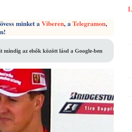
Pinterest
WhatsApp
Email
kövess minket a
Viberen
, a
Telegramon
,
en!
it mindig az elsők között lásd a Google-ben