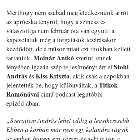
Merthogy nem szabad megfeledkeznünk arról
az aprócska tényről, hogy a színész és
választottja nem február óta van együtt: a
kapcsolatuk még a forgatások lezárásakor
kezdődött, de a műsor miatt ezt titokban kellett
Molnár Anikó
tartaniuk.
szerint, ennek
Stohl
fényében igazán szép teljesítményt ért el
András
Kiss Kriszta
és
, akik csak a napokban
Titkok
jelentették be, hogy különváltak, a
Ramónával
című podcast legutóbbi
epizódjában.
„Szerintem András lehet eddig a legsikeresebb.
Ebben a korban már nem egy kalandra vágyik
az ember, hanem egy társra és neki is van a