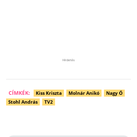
Hirdetés
CÍMKÉK:
Kiss Kriszta
Molnár Anikó
Nagy Ő
Stohl András
TV2
Facebook
Pinterest
WhatsApp