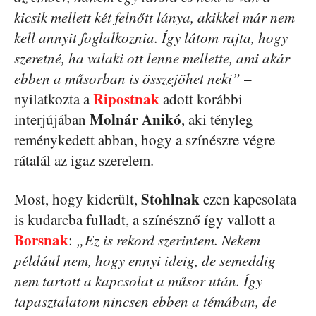
kicsik mellett két felnőtt lánya, akikkel már nem
kell annyit foglalkoznia. Így látom rajta, hogy
szeretné, ha valaki ott lenne mellette, ami akár
ebben a műsorban is összejöhet neki”
–
Ripostnak
nyilatkozta a
adott korábbi
Molnár Anikó
interjújában
, aki tényleg
reménykedett abban, hogy a színészre végre
rátalál az igaz szerelem.
Stohlnak
Most, hogy kiderült,
ezen kapcsolata
is kudarcba fulladt, a színésznő így vallott a
Borsnak
:
„Ez is rekord szerintem. Nekem
például nem, hogy ennyi ideig, de semeddig
nem tartott a kapcsolat a műsor után. Így
tapasztalatom nincsen ebben a témában, de