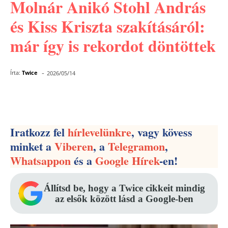
Molnár Anikó Stohl András
és Kiss Kriszta szakításáról:
már így is rekordot döntöttek
-
Írta:
Twice
2026/05/14
Facebook
Pinterest
WhatsApp
Iratkozz fel
hírlevelünkre
, vagy kövess
minket a
Viberen
, a
Telegramon
,
Whatsappon
és a
Google Hírek
-en!
Állítsd be, hogy a Twice cikkeit mindig
az elsők között lásd a Google-ben