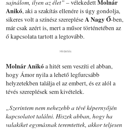
Molnár
sajnálom, ilyen az élet”
– vélekedett
Anikó
, aki a szakítás ellenére is úgy gondolja,
A Nagy Ő
sikeres volt a színész szereplése
-ben,
már csak azért is, mert a műsor történetében az
ő kapcsolata tartott a legtovább.
Hirdetés
Molnár Anikó
a hitét sem veszíti el abban,
hogy Ámor nyila a lehető legfurcsább
helyzetekben találja el az embert, és ez alól a
tévés szereplések sem kivételek.
„Szerintem nem nehezebb a tévé képernyőjén
kapcsolatot találni. Hiszek abban, hogy ha
valakiket egymásnak teremtettek, akkor teljesen