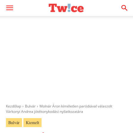
Kezdőlap
Bulvár
Molnár Áron kíméletlen paródiával válaszolt
Várkonyi Andrea jótékonykodási nyilatkozatára
Bulvár
Kiemelt