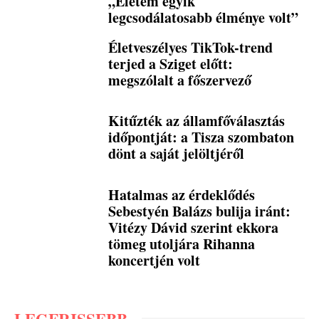
„Életem egyik
legcsodálatosabb élménye volt”
Életveszélyes TikTok-trend
terjed a Sziget előtt:
megszólalt a főszervező
Kitűzték az államfőválasztás
időpontját: a Tisza szombaton
dönt a saját jelöltjéről
Hatalmas az érdeklődés
Sebestyén Balázs bulija iránt:
Vitézy Dávid szerint ekkora
tömeg utoljára Rihanna
koncertjén volt
LEGFRISSEBB