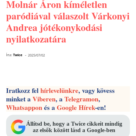
Molnár Áron kíméletlen
paródiával válaszolt Várkonyi
Andrea jótékonykodási
nyilatkozatára
-
Írta:
Twice
2025/07/02
Facebook
Pinterest
WhatsApp
Iratkozz fel
hírlevelünkre
, vagy kövess
minket a
Viberen
, a
Telegramon
,
Whatsappon
és a
Google Hírek
-en!
Állítsd be, hogy a Twice cikkeit mindig
az elsők között lásd a Google-ben