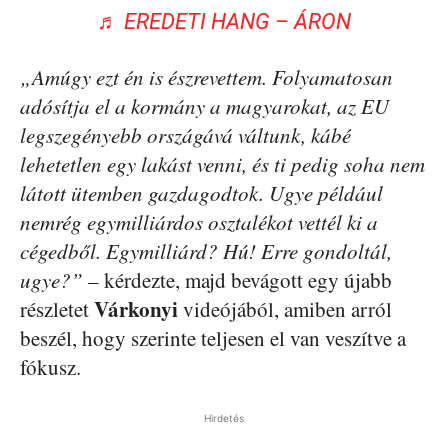
♬ EREDETI HANG – ÁRON
„Amúgy ezt én is észrevettem. Folyamatosan
adósítja el a kormány a magyarokat, az EU
legszegényebb országává váltunk, kábé
lehetetlen egy lakást venni, és ti pedig soha nem
látott ütemben gazdagodtok. Ugye például
nemrég egymilliárdos osztalékot vettél ki a
cégedből. Egymilliárd? Hú! Erre gondoltál,
ugye?”
– kérdezte, majd bevágott egy újabb
Várkonyi
részletet
videójából, amiben arról
beszél, hogy szerinte teljesen el van veszítve a
fókusz.
Hirdetés