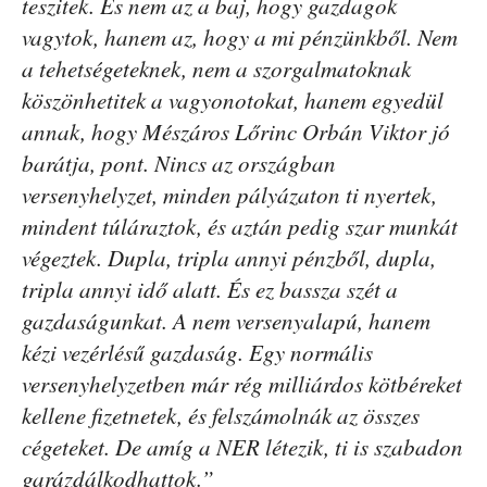
teszitek. És nem az a baj, hogy gazdagok
vagytok, hanem az, hogy a mi pénzünkből. Nem
a tehetségeteknek, nem a szorgalmatoknak
köszönhetitek a vagyonotokat, hanem egyedül
annak, hogy Mészáros Lőrinc Orbán Viktor jó
barátja, pont. Nincs az országban
versenyhelyzet, minden pályázaton ti nyertek,
mindent túláraztok, és aztán pedig szar munkát
végeztek. Dupla, tripla annyi pénzből, dupla,
tripla annyi idő alatt. És ez bassza szét a
gazdaságunkat. A nem versenyalapú, hanem
kézi vezérlésű gazdaság. Egy normális
versenyhelyzetben már rég milliárdos kötbéreket
kellene fizetnetek, és felszámolnák az összes
cégeteket. De amíg a NER létezik, ti is szabadon
garázdálkodhattok.”