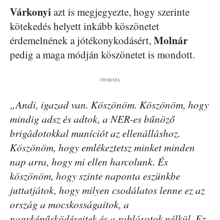
Várkonyi
azt is megjegyezte, hogy szerinte
kötekedés helyett inkább köszönetet
Molnár
érdemelnének a jótékonykodásért,
pedig a maga módján köszönetet is mondott.
Hirdetés
„Andi, igazad van. Köszönöm. Köszönöm, hogy
mindig adsz és adtok, a NER-es bűnöző
brigádotokkal muníciót az ellenálláshoz.
Köszönöm, hogy emlékeztetsz minket minden
nap arra, hogy mi ellen harcolunk. És
köszönöm, hogy szinte naponta eszünkbe
juttatjátok, hogy milyen csodálatos lenne ez az
ország a mocskosságaitok, a
nagyképűsködéseitek és a rablásotok nélkül. Ez