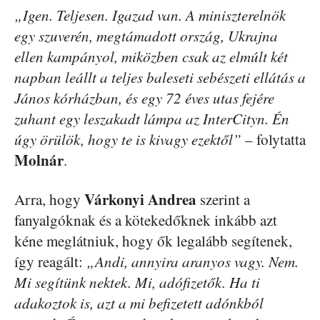
„Igen. Teljesen. Igazad van. A miniszterelnök
egy szuverén, megtámadott ország, Ukrajna
ellen kampányol, miközben csak az elmúlt két
napban leállt a teljes baleseti sebészeti ellátás a
János kórházban, és egy 72 éves utas fejére
zuhant egy leszakadt lámpa az InterCityn. Én
úgy örülök, hogy te is kivagy ezektől”
– folytatta
Molnár
.
Várkonyi Andrea
Arra, hogy
szerint a
fanyalgóknak és a kötekedőknek inkább azt
kéne meglátniuk, hogy ők legalább segítenek,
így reagált:
„Andi, annyira aranyos vagy. Nem.
Mi segítünk nektek. Mi, adófizetők. Ha ti
adakoztok is, azt a mi befizetett adónkból