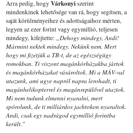
Várkonyi
Arra pedig, hogy
szerint
mindenkinek lehetősége van rá, hogy segítsen, a
saját körülményeihez és adottságaihoz mérten,
legyen az ezer forint vagy egymillió, teljesen
mindegy, kifejtette:
„Dehogy mindegy, Andi!
Mármint nektek mindegy. Nekünk nem. Mert
hogy mi fizetjük a TB-t, de az egészségügy
romokban. Ti viszont magánkórházakba jártok
és magánkórházakat vásároltok. Mi a MÁV-val
utazunk, ami ugye napról napra lerohadt, ti
magánhelikopterrel és magánrepülővel utaztok.
Mi nem tudunk elmenni nyaralni, mert
spórolunk, de ti milliárdos jachtokon nyaraltok.
Andi, csak egy nadrágod egymillió forintba
került.”