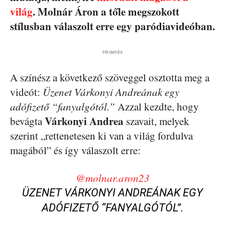
világ
. Molnár Áron a tőle megszokott
stílusban válaszolt erre egy paródiavideóban.
Hirdetés
A színész a következő szöveggel osztotta meg a
videót:
Üzenet Várkonyi Andreának egy
adófizető “fanyalgótól.”
Azzal kezdte, hogy
Várkonyi Andrea
bevágta
szavait, melyek
szerint „rettenetesen ki van a világ fordulva
magából” és így válaszolt erre:
@molnar.aron23
ÜZENET VÁRKONYI ANDREÁNAK EGY
ADÓFIZETŐ “FANYALGÓTÓL”.