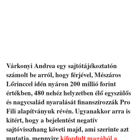
Várkonyi Andrea egy sajtótájékoztatón
számolt be arról, hogy férjével, Mészáros
Lőrinccel idén nyáron 200 millió forint
értékben, 480 nehéz helyzetben élő egyszülős
és nagycsalád nyaralását finanszírozzák Pro
Fili alapítványuk révén. Ugyanakkor arra is
kitért, hogy a bejelentést negatív
sajtóvisszhang követi majd, ami szerinte azt
mutatja, mennyire
kifordult magából a