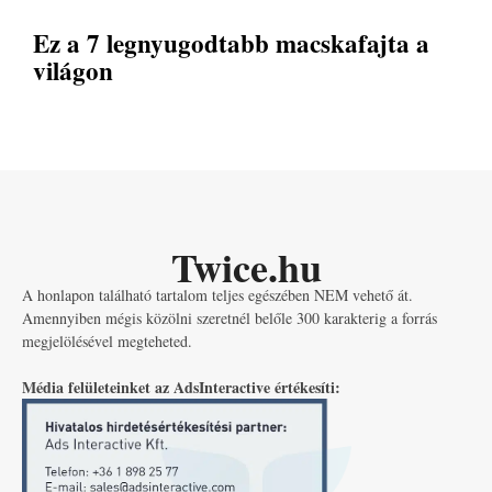
Ez a 7 legnyugodtabb macskafajta a
világon
Twice.hu
A honlapon található tartalom teljes egészében NEM vehető át.
Amennyiben mégis közölni szeretnél belőle 300 karakterig a forrás
megjelölésével megteheted.
Média felületeinket az AdsInteractive értékesíti: