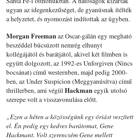
Santa Fe-i otthonukban. A hatóságok kizárták
ugyan az idegenkezűséget, de gyanúsnak ítélték
a helyzetet, és nyomozást indítottak az ügyben.
Morgan Freeman
az Oscar-gálán egy megható
beszéddel búcsúzott nemrég elhunyt
kollégájától és barátjától, akivel két filmben is
együtt dolgozott, az 1992-es Unforgiven (Nincs
bocsánat) című westernben, majd pedig 2000-
ben, az Under Suspicion (Meggyanúsítva) című
Hackman
thrillerben, ami végül
egyik utolsó
szerepe volt a visszavonulása előtt.
„Ezen a héten a közösségünk egy óriást veszített
el. Én pedig egy kedves barátomat, Gene
Hackmant. Volt szerencsém Gene mellett