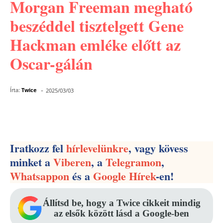
Morgan Freeman megható
beszéddel tisztelgett Gene
Hackman emléke előtt az
Oscar-gálán
-
Írta:
Twice
2025/03/03
Facebook
Pinterest
WhatsApp
Iratkozz fel
hírlevelünkre
, vagy kövess
minket a
Viberen
, a
Telegramon
,
Whatsappon
és a
Google Hírek
-en!
Állítsd be, hogy a Twice cikkeit mindig
az elsők között lásd a Google-ben