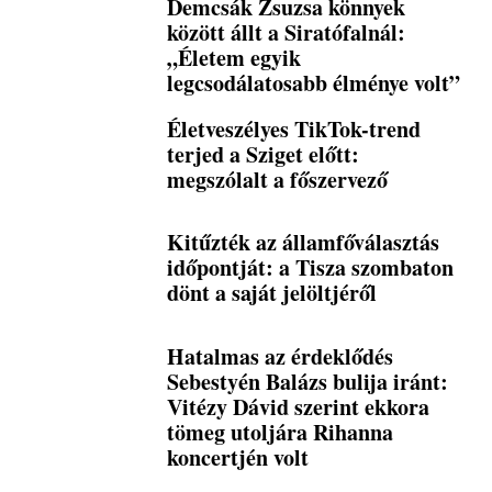
Demcsák Zsuzsa könnyek
között állt a Siratófalnál:
„Életem egyik
legcsodálatosabb élménye volt”
Életveszélyes TikTok-trend
terjed a Sziget előtt:
megszólalt a főszervező
Kitűzték az államfőválasztás
időpontját: a Tisza szombaton
dönt a saját jelöltjéről
Hatalmas az érdeklődés
Sebestyén Balázs bulija iránt:
Vitézy Dávid szerint ekkora
tömeg utoljára Rihanna
koncertjén volt