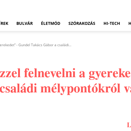
ÍREK
BULVÁR
ÉLETMÓD
SZÓRAKOZÁS
HI-TECH
erekedet” - Gundel Takács Gábor a családi...
zel felnevelni a gyerek
saládi mélypontókról va
Pinterest
WhatsApp
Email