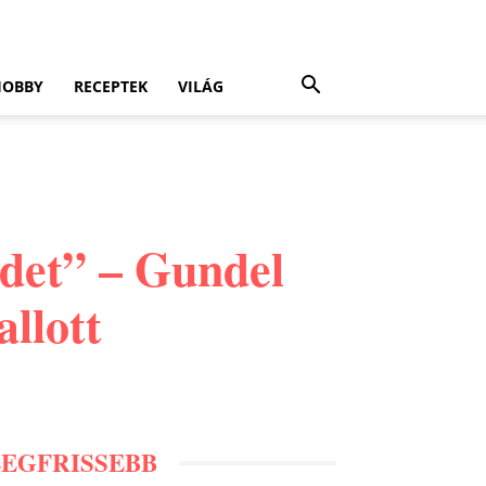
HOBBY
RECEPTEK
VILÁG
edet” – Gundel
llott
LEGFRISSEBB