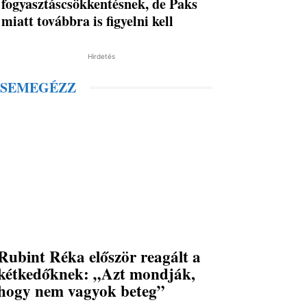
fogyasztáscsökkentésnek, de Paks
miatt továbbra is figyelni kell
Hirdetés
SEMEGÉZZ
Rubint Réka először reagált a
kétkedőknek: „Azt mondják,
hogy nem vagyok beteg”