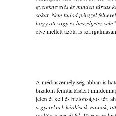
gyereknevelés és minden társas k
sokat. Nem tudod pénzzel felnevel
hogy ott vagy és beszélgetsz vele
elve mellett azóta is szorgalmasan 
A médiaszemélyiség abban is hatá
bizalom fenntartásáért mindennap
jelenlét kell és biztonságos tér,
a gyereknek kérdéseik vannak, ott 
padtársa neveli fel. Mert nem biz