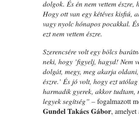
dolgok. És én nem vettem észre, h
Hogy ott van egy kétéves kisfiú, a
vagy nyolc hónapos pocakkal. És 
ezt nem vettem észre.
Szerencsére volt egy bölcs barát
neki, hogy ’figyelj, hagyd! Nem v
dolgát, megy, meg akarja oldani,
észre.’ És jó volt, hogy ezt utóla
harmadik gyerek, akkor tudtam, 
legyek segítség”
– fogalmazott me
Gundel Takács Gábor
, amelyet