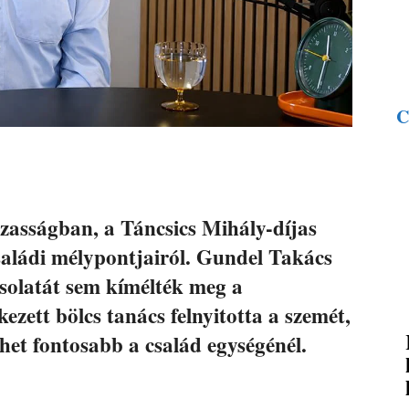
C
zasságban, a Táncsics Mihály-díjas
családi mélypontjairól. Gundel Takács
solatát sem kímélték meg a
ezett bölcs tanács felnyitotta a szemét,
het fontosabb a család egységénél.