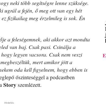
ogy neki több segítségre lenne szüksége.
ki ugrál a fején, ő meg ott van egy hét
ez fizikailag meg érzelmileg is sok. Én
nője a feleségemnek, aki akkor azt mondta
eled van baj. Csak pasi. Csinálja a
 hogy legyen vacsora. Csak nem veszi
E
g megbeszéltük, mert amikor jött a
nekem oda kell figyelnem, hogy ebben is
glepő őszinteséggel a podcastben
Story
 a
szemlézett.
Hirdetés