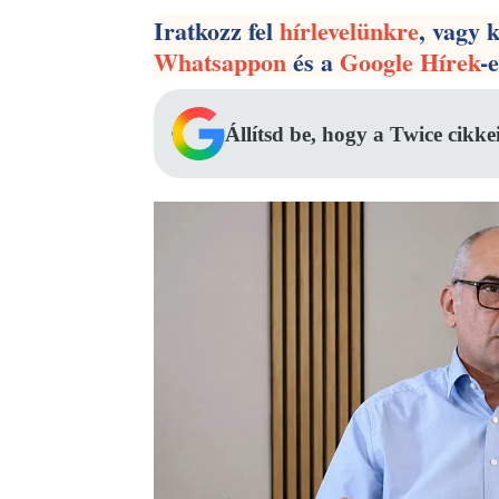
Iratkozz fel
hírlevelünkre
, vagy 
Whatsappon
és a
Google Hírek
-
Állítsd be, hogy a Twice cikke