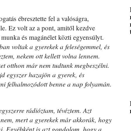
atás ébresztette fel a valóságra,
e. Ez volt az a pont, amitől kezdve
a munka és magánélet közti egyensúlyt.
n voltak a gyerekek a feleségemmel, és
eztem, nekem ott kellett volna lennem.
ket otthon már nem tudtunk megbeszélni.
jd egyszer hazajön a gyerek, és
ami felhalmozódott benne a nap folyamán.
gyszerre rádióztam, tévéztem. Azt
vennem, mert a gyerekek már akkorák, hogy
enni. Egyébként is azt gondolom, hogy a