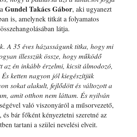
Gundel Takács Gábor
ta
, aki ugyanezt
ban is, amelynek titkát a folyamatos
összehangolásában látja.
. A 35 éves házasságunk titka, hogy mi
hogyan illesszük össze, hogy működő
t az én inkább érzelmi, kicsit álmodozó,
 És ketten nagyon jól kiegészítjük
n sokat alakult, fejlődött és változott a
am, amit otthon nem láttam. És nyilván
leségével való viszonyáról a műsorvezető,
 és bár főként kényeztetni szeretné az
ben tartani a szülei nevelési elveit.