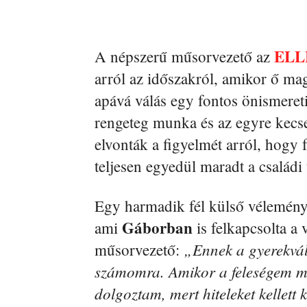
ELLE
A népszerű műsorvezető az
arról az időszakról, amikor ő mag
apává válás egy fontos önismereti
rengeteg munka és az egyre kecse
elvonták a figyelmét arról, hogy 
teljesen egyedül maradt a család
Egy harmadik fél külső véleménye
Gáborban
ami
is felkapcsolta a 
„Ennek a gyerekvál
műsorvezető:
számomra. Amikor a feleségem m
dolgoztam, mert hiteleket kellett 