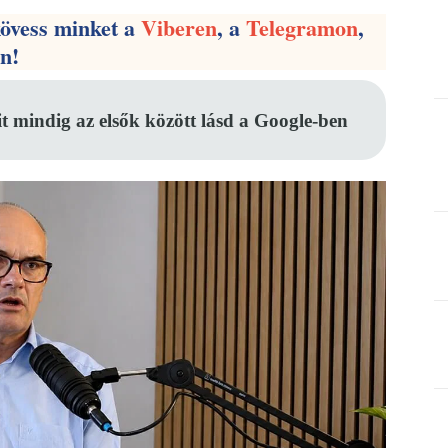
kövess minket a
Viberen
, a
Telegramon
,
en!
it mindig az elsők között lásd a Google-ben