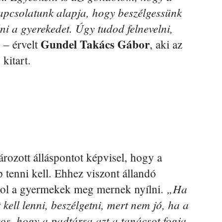
apcsolatunk alapja, hogy beszélgessünk
ni a gyerekedet. Úgy tudod felnevelni,
Gundel Takács Gábor
”
– érvelt
, aki az
kitart.
rozott álláspontot képvisel, hogy a
 tenni kell. Ehhez viszont állandó
„Ha
 ahol a gyermekek meg mernek nyílni.
kell lenni, beszélgetni, mert nem jó, ha a
tos, hogy a padtársa azt a tanácsot fogja