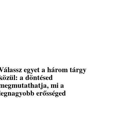
Válassz egyet a három tárgy
közül: a döntésed
megmutathatja, mi a
legnagyobb erősséged