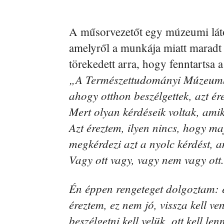
A műsorvezetőt egy múzeumi látog
amelyről a munkája miatt maradt l
törekedett arra, hogy fenntartsa 
„A Természettudományi Múzeumba
ahogy otthon beszélgettek, azt ér
Mert olyan kérdéseik voltak, ami
Azt éreztem, ilyen nincs, hogy ma
megkérdezi azt a nyolc kérdést, 
Vagy ott vagy, vagy nem vagy ott.
Én éppen rengeteget dolgoztam: e
éreztem, ez nem jó, vissza kell 
beszélgetni kell velük, ott kell l