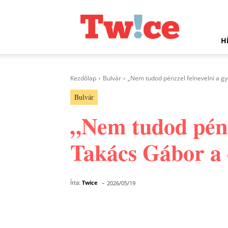
Twice.hu
H
Kezdőlap
Bulvár
„Nem tudod pénzzel felnevelni a gy
Bulvár
„Nem tudod pénz
Takács Gábor a c
-
Írta:
Twice
2026/05/19
Facebook
Megosztás