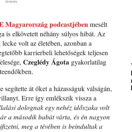
Hirdetés
 Magyarország podcastjében
mesélt
a is elkövetett néhány súlyos hibát. Az
 lecke volt az életében, azonban a
gtetőbb karrierbeli lehetőségek teljesen
Czeglédy Ágota
felesége,
gyakorlatilag
i teendőkben.
 segítette át őket a házasságuk válságán,
villanyt. Erre így emlékszik vissza a
lalási dolognak egy nehéz időszaka volt
ár a második babát várta, és én nagyon
kifizetni, meg a tévében is beindultak a