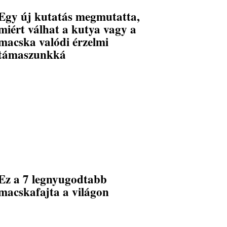
Egy új kutatás megmutatta,
miért válhat a kutya vagy a
macska valódi érzelmi
támaszunkká
Ez a 7 legnyugodtabb
macskafajta a világon