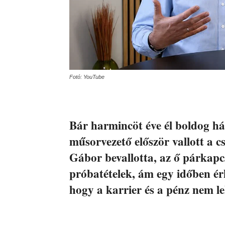
Fotó: YouTube
Bár harmincöt éve él boldog há
műsorvezető először vallott a 
Gábor bevallotta, az ő párkapc
próbatételek, ám egy időben érk
hogy a karrier és a pénz nem le