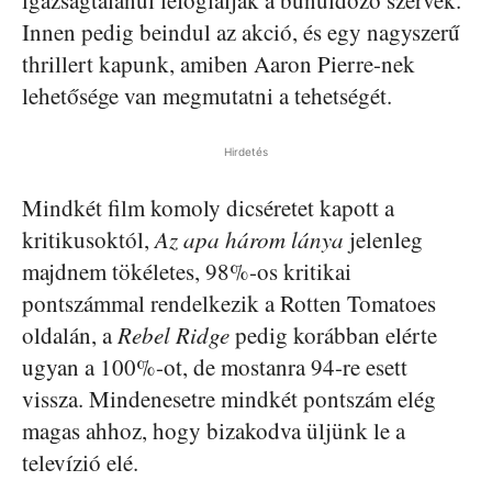
Innen pedig beindul az akció, és egy nagyszerű
thrillert kapunk, amiben Aaron Pierre-nek
lehetősége van megmutatni a tehetségét.
Hirdetés
Mindkét film komoly dicséretet kapott a
kritikusoktól,
Az apa három lánya
jelenleg
majdnem tökéletes, 98%-os kritikai
pontszámmal rendelkezik a Rotten Tomatoes
oldalán, a
Rebel Ridge
pedig korábban elérte
ugyan a 100%-ot, de mostanra 94-re esett
vissza. Mindenesetre mindkét pontszám elég
magas ahhoz, hogy bizakodva üljünk le a
televízió elé.