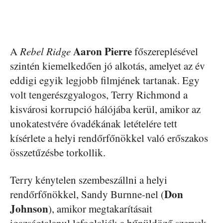
Aaron Pierre
A
Rebel Ridge
főszereplésével
szintén kiemelkedően jó alkotás, amelyet az év
eddigi egyik legjobb filmjének tartanak. Egy
volt tengerészgyalogos, Terry Richmond a
kisvárosi korrupció hálójába kerül, amikor az
unokatestvére óvadékának letételére tett
kísérlete a helyi rendőrfőnökkel való erőszakos
összetűzésbe torkollik.
Terry kénytelen szembeszállni a helyi
Don
rendőrfőnökkel, Sandy Burnne-nel (
Johnson
), amikor megtakarításait
igazságtalanul lefoglalják a bűnüldöző szervek.