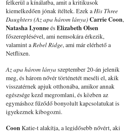
felkerül a kínálatba, amit a kritikusok
kiemelkedően jónak ítéltek. Ezek a
His Three
Carrie Coon
Daughters (Az apa három lánya)
,
Natasha Lyonne
Elizabeth Olsen
és
főszereplésével, ami nemsokára érkezik,
valamint a
Rebel Ridge
, ami már elérhető a
Netflixen.
Az apa három lánya
szeptember 20-án jelenik
meg, és három nővér történetét meséli el, akik
visszatérnek apjuk otthonába, amikor annak
egészsége kezd megromlani, és közben az
egymáshoz fűződő bonyolult kapcsolatukat is
igyekeznek kibogozni.
Coon
Katie-t alakítja, a legidősebb nővért, aki