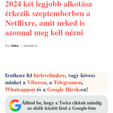
2024 két legjobb alkotása
érkezik szeptemberben a
Netflixre, amit neked is
azonnal meg kell nézni
-
Írta:
Twice
2024/09/16
Facebook
Pinterest
WhatsApp
Iratkozz fel
hírlevelünkre
, vagy kövess
minket a
Viberen
, a
Telegramon
,
Whatsappon
és a
Google Hírek
-en!
Állítsd be, hogy a Twice cikkeit mindig
az elsők között lásd a Google-ben