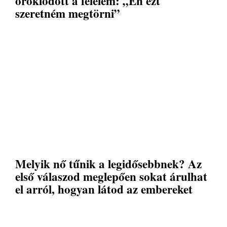
öröklődött a félelem: „Én ezt
szeretném megtörni”
Melyik nő tűnik a legidősebbnek? Az
első válaszod meglepően sokat árulhat
el arról, hogyan látod az embereket