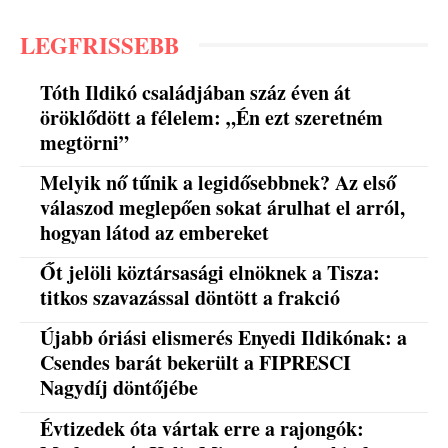
LEGFRISSEBB
Tóth Ildikó családjában száz éven át
öröklődött a félelem: „Én ezt szeretném
megtörni”
Melyik nő tűnik a legidősebbnek? Az első
válaszod meglepően sokat árulhat el arról,
hogyan látod az embereket
Őt jelöli köztársasági elnöknek a Tisza:
titkos szavazással döntött a frakció
Újabb óriási elismerés Enyedi Ildikónak: a
Csendes barát bekerült a FIPRESCI
Nagydíj döntőjébe
Évtizedek óta vártak erre a rajongók: