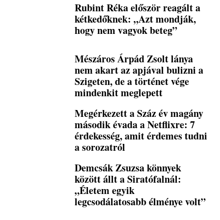
Rubint Réka először reagált a
kétkedőknek: „Azt mondják,
hogy nem vagyok beteg”
Mészáros Árpád Zsolt lánya
nem akart az apjával bulizni a
Szigeten, de a történet vége
mindenkit meglepett
Megérkezett a Száz év magány
második évada a Netflixre: 7
érdekesség, amit érdemes tudni
a sorozatról
Demcsák Zsuzsa könnyek
között állt a Siratófalnál:
„Életem egyik
legcsodálatosabb élménye volt”