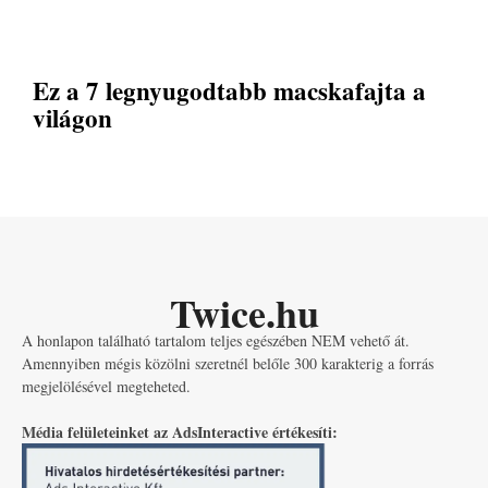
Ez a 7 legnyugodtabb macskafajta a
világon
Twice.hu
A honlapon található tartalom teljes egészében NEM vehető át.
Amennyiben mégis közölni szeretnél belőle 300 karakterig a forrás
megjelölésével megteheted.
Média felületeinket az AdsInteractive értékesíti: