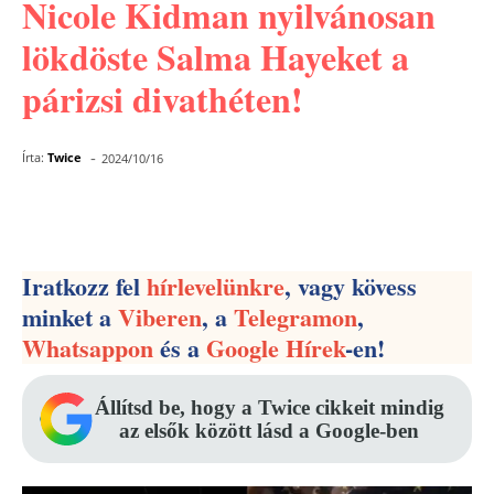
Nicole Kidman nyilvánosan
lökdöste Salma Hayeket a
párizsi divathéten!
-
Írta:
Twice
2024/10/16
Facebook
Pinterest
WhatsApp
Iratkozz fel
hírlevelünkre
, vagy kövess
minket a
Viberen
, a
Telegramon
,
Whatsappon
és a
Google Hírek
-en!
Állítsd be, hogy a Twice cikkeit mindig
az elsők között lásd a Google-ben