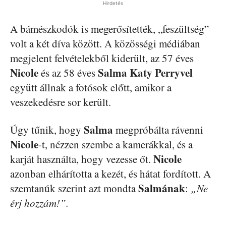
Hirdetés
A bámészkodók is megerősítették, „feszültség”
volt a két díva között. A közösségi médiában
megjelent felvételekből kiderült, az 57 éves
Nicole
Salma Katy Perryvel
és az 58 éves
együtt állnak a fotósok előtt, amikor a
veszekedésre sor került.
Salma
Úgy tűnik, hogy
megpróbálta rávenni
Nicole
-t, nézzen szembe a kamerákkal, és a
Nicole
karját használta, hogy vezesse őt.
azonban elhárította a kezét, és hátat fordított. A
Salmának
szemtanúk szerint azt mondta
:
„Ne
érj hozzám!”.