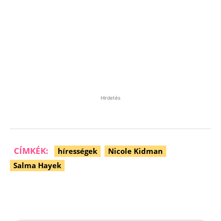
Hirdetés
CÍMKÉK:
hírességek
Nicole Kidman
Salma Hayek
Facebook
Pinterest
WhatsApp