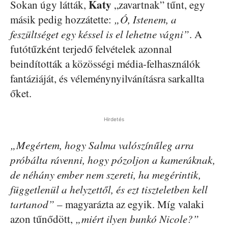
Katy
Sokan úgy látták,
„zavartnak” tűnt, egy
másik pedig hozzátette:
„Ó, Istenem, a
feszültséget egy késsel is el lehetne vágni”
. A
futótűzként terjedő felvételek azonnal
beindították a közösségi média-felhasználók
fantáziáját, és véleménynyilvánításra sarkallta
őket.
Hirdetés
„Megértem, hogy Salma valószínűleg arra
próbálta rávenni, hogy pózoljon a kameráknak,
de néhány ember nem szereti, ha megérintik,
függetlenül a helyzettől, és ezt tiszteletben kell
tartanod”
– magyarázta az egyik. Míg valaki
azon tűnődött,
„miért ilyen bunkó Nicole?”