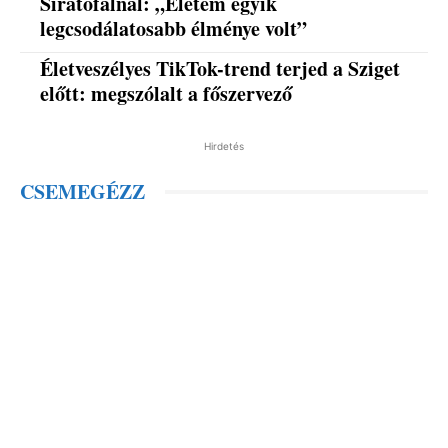
Siratófalnál: „Életem egyik
legcsodálatosabb élménye volt”
Életveszélyes TikTok-trend terjed a Sziget
előtt: megszólalt a főszervező
Hirdetés
CSEMEGÉZZ