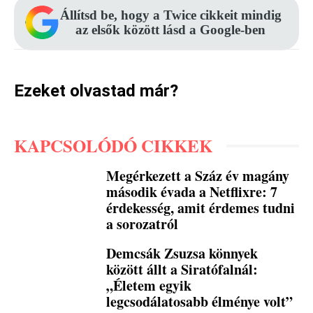
Állítsd be, hogy a Twice cikkeit mindig
az elsők között lásd a Google-ben
Ezeket olvastad már?
KAPCSOLÓDÓ CIKKEK
Megérkezett a Száz év magány
második évada a Netflixre: 7
érdekesség, amit érdemes tudni
a sorozatról
Demcsák Zsuzsa könnyek
között állt a Siratófalnál:
„Életem egyik
legcsodálatosabb élménye volt”