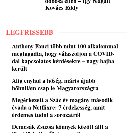
dobosa ellen – Így reagált
Kovács Eddy
LEGFRISSEBB
Anthony Fauci több mint 100 alkalommal
megtagadta, hogy válaszoljon a COVID-
dal kapcsolatos kérdésekre – nagy bajba
került
Alig enyhül a hőség, máris újabb
hőhullám csap le Magyarországra
Megérkezett a Száz év magány második
évada a Netflixre: 7 érdekesség, amit
érdemes tudni a sorozatról
Demcsák Zsuzsa könnyek között állt a