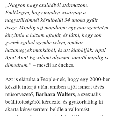
„Nagyon nagy családból származom.
Emlékszem, hogy minden vasárnap a
nagyszüleimnél körülbelül 34 unoka gyűlt
össze. Mindig azt mondtam: egy nap szeretném
kinyitnia a házam ajtaját, és látni, hogy sok
gyerek szalad szembe velem, amikor
hazamegyek munkából, és azt kiabálják: Apu!
Apu! Apu! Ez valami olyasmi, amiről mindig is
álmodtam.”
– meséli az énekes.
Azt is elárulta a People-nek, hogy egy 2000-ben
készült interjú után, amiben a jól ismert tévés
Barbara Walters
műsorvezető,
, a szexuális
beállítottságáról kérdezte, és gyakorlatilag ki
akarta kényszeríteni belőle a vallomást,