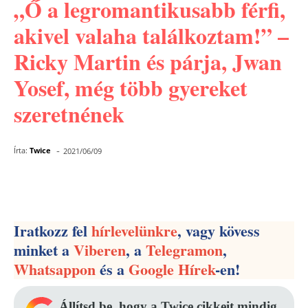
„Ő a legromantikusabb férfi,
akivel valaha találkoztam!” –
Ricky Martin és párja, Jwan
Yosef, még több gyereket
szeretnének
-
Írta:
Twice
2021/06/09
Facebook
Pinterest
WhatsApp
Iratkozz fel
hírlevelünkre
, vagy kövess
minket a
Viberen
, a
Telegramon
,
Whatsappon
és a
Google Hírek
-en!
Állítsd be, hogy a Twice cikkeit mindig