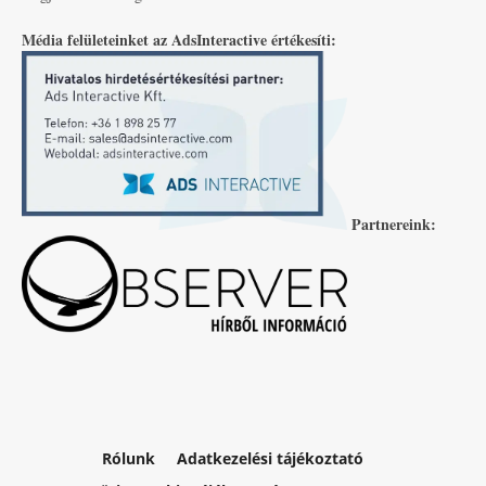
Média felületeinket az AdsInteractive értékesíti:
Partnereink:
Rólunk
Adatkezelési tájékoztató