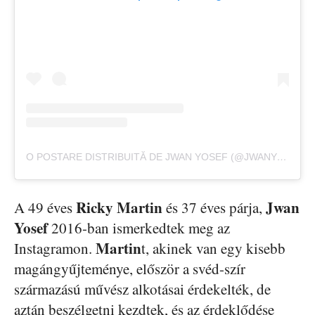
O POSTARE DISTRIBUITĂ DE JWAN YOSEF (@JWANYOSEF)
Ricky Martin
Jwan
A 49 éves
és 37 éves párja,
Yosef
2016-ban ismerkedtek meg az
Martin
Instagramon.
t, akinek van egy kisebb
magángyűjteménye, először a svéd-szír
származású művész alkotásai érdekelték, de
aztán beszélgetni kezdtek, és az érdeklődése