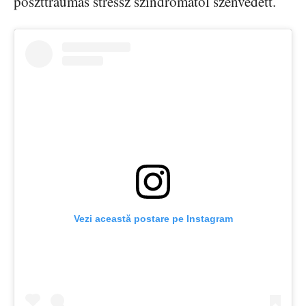
poszttraumás stressz szindrómától szenvedett.
Vezi această postare pe Instagram