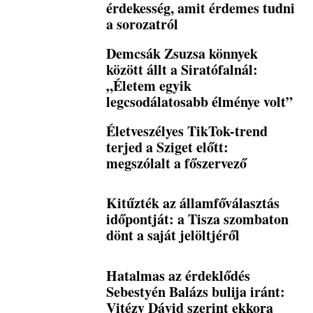
érdekesség, amit érdemes tudni
a sorozatról
Demcsák Zsuzsa könnyek
között állt a Siratófalnál:
„Életem egyik
legcsodálatosabb élménye volt”
Életveszélyes TikTok-trend
terjed a Sziget előtt:
megszólalt a főszervező
Kitűzték az államfőválasztás
időpontját: a Tisza szombaton
dönt a saját jelöltjéről
Hatalmas az érdeklődés
Sebestyén Balázs bulija iránt:
Vitézy Dávid szerint ekkora