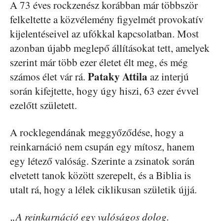
A 73 éves rockzenész korábban már többször
felkeltette a közvélemény figyelmét provokatív
kijelentéseivel az ufókkal kapcsolatban. Most
azonban újabb meglepő állításokat tett, amelyek
szerint már több ezer életet élt meg, és még
Pataky Attila
számos élet vár rá.
az interjú
során kifejtette, hogy úgy hiszi, 63 ezer évvel
ezelőtt született.
A rocklegendának meggyőződése, hogy a
reinkarnáció nem csupán egy mítosz, hanem
egy létező valóság. Szerinte a zsinatok során
elvetett tanok között szerepelt, és a Biblia is
utalt rá, hogy a lélek ciklikusan születik újjá.
„A reinkarnáció egy valóságos dolog.