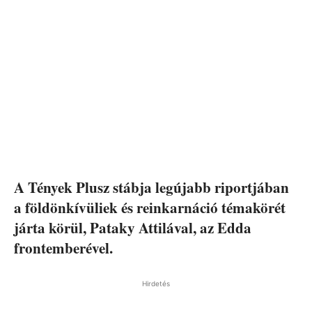
A Tények Plusz stábja legújabb riportjában
a földönkívüliek és reinkarnáció témakörét
járta körül, Pataky Attilával, az Edda
frontemberével.
Hirdetés