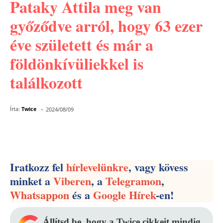
Pataky Attila meg van
győződve arról, hogy 63 ezer
éve született és már a
földönkívüliekkel is
találkozott
-
Írta:
Twice
2024/08/09
Facebook
Pinterest
WhatsApp
Iratkozz fel
hírlevelünkre
, vagy kövess
minket a
Viberen
, a
Telegramon
,
Whatsappon
és a
Google Hírek
-en!
Állítsd be, hogy a Twice cikkeit mindig