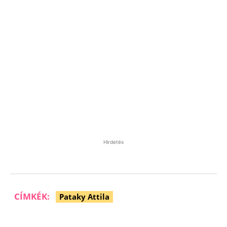
Hirdetés
CÍMKÉK:
Pataky Attila
Facebook
Pinterest
WhatsApp