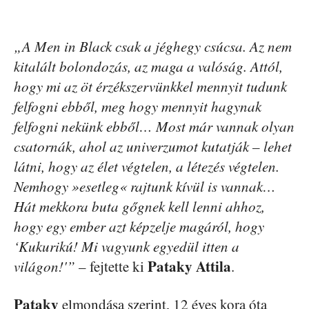
„A Men in Black csak a jéghegy csúcsa. Az nem
kitalált bolondozás, az maga a valóság. Attól,
hogy mi az öt érzékszervünkkel mennyit tudunk
felfogni ebből, meg hogy mennyit hagynak
felfogni nekünk ebből… Most már vannak olyan
csatornák, ahol az univerzumot kutatják – lehet
látni, hogy az élet végtelen, a létezés végtelen.
Nemhogy »esetleg« rajtunk kívül is vannak…
Hát mekkora buta gőgnek kell lenni ahhoz,
hogy egy ember azt képzelje magáról, hogy
‘Kukurikú! Mi vagyunk egyedül itten a
Pataky Attila
világon!'”
– fejtette ki
.
Pataky
elmondása szerint, 12 éves kora óta