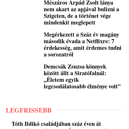
Mészáros Árpád Zsolt lánya
nem akart az apjával bulizni a
Szigeten, de a történet vége
mindenkit meglepett
Megérkezett a Száz év magány
második évada a Netflixre: 7
érdekesség, amit érdemes tudni
a sorozatról
Demcsák Zsuzsa könnyek
között állt a Siratófalnál:
„Életem egyik
legcsodálatosabb élménye volt”
LEGFRISSEBB
Tóth Ildikó családjában száz éven át