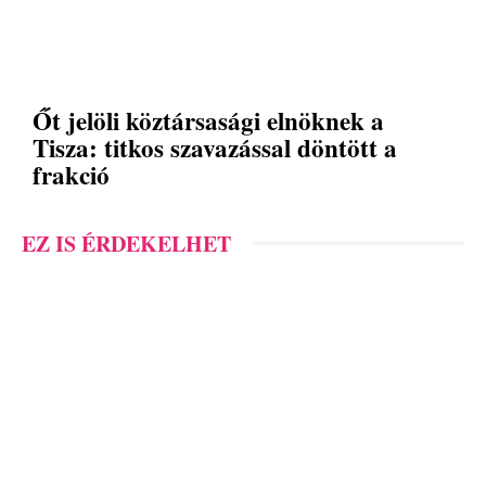
Őt jelöli köztársasági elnöknek a
Tisza: titkos szavazással döntött a
frakció
EZ IS ÉRDEKELHET