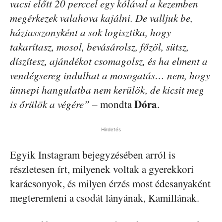
vacsi előtt 20 perccel egy kólával a kezemben
megérkezek valahova kajálni. De valljuk be,
háziasszonyként a sok logisztika, hogy
takarítasz, mosol, bevásárolsz, főzöl, sütsz,
díszítesz, ajándékot csomagolsz, és ha elment a
vendégsereg indulhat a mosogatás… nem, hogy
ünnepi hangulatba nem kerülök, de kicsit meg
Dóra
is őrülök a végére”
– mondta
.
Hirdetés
Egyik Instagram bejegyzésében arról is
részletesen írt, milyenek voltak a gyerekkori
karácsonyok, és milyen érzés most édesanyaként
megteremteni a csodát lányának, Kamillának.