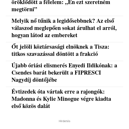
öröklődött a félelem: „Én ezt szeretném
megtörni”
Melyik nő tűnik a legidősebbnek? Az első
válaszod meglepően sokat árulhat el arról,
hogyan látod az embereket
Őt jelöli köztársasági elnöknek a Tisza:
titkos szavazással döntött a frakció
Újabb óriási elismerés Enyedi Ildikónak: a
Csendes barát bekerült a FIPRESCI
Nagydíj döntőjébe
Évtizedek óta vártak erre a rajongók:
Madonna és Kylie Minogue végre kiadta
első közös dalát
Hirdetés