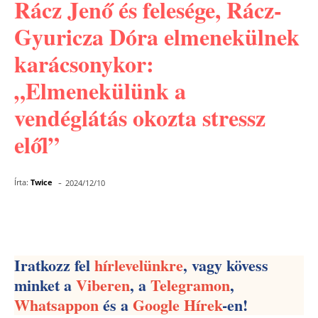
Rácz Jenő és felesége, Rácz-
Gyuricza Dóra elmenekülnek
karácsonykor:
„Elmenekülünk a
vendéglátás okozta stressz
elől”
-
Írta:
Twice
2024/12/10
Facebook
Pinterest
WhatsApp
Iratkozz fel
hírlevelünkre
, vagy kövess
minket a
Viberen
, a
Telegramon
,
Whatsappon
és a
Google Hírek
-en!