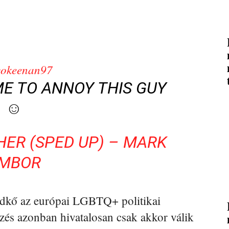
okeenan97
ME TO ANNOY THIS GUY
☺️
ER (SPED UP) – MARK
MBOR
ldkő az európai LGBTQ+ politikai
ezés azonban hivatalosan csak akkor válik