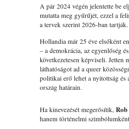
A pár 2024 végén jelentette be e
mutatta meg gyűrűjét, ezzel a feli
a tervek szerint 2026-ban tartják.
Hollandia már 25 éve elsőként e
– a demokrácia, az egyenlőség és 
következetesen képviseli. Jetten 
láthatóságot ad a queer közösségn
politikai erő lehet a nyitottság é
ország határain.
Rob 
Ha kinevezését megerősítik,
hanem történelmi szimbólumként i