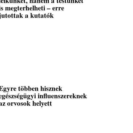
lelkünket, hanem a testünket
is megterhelheti – erre
jutottak a kutatók
Egyre többen hisznek
egészségügyi influenszereknek
az orvosok helyett