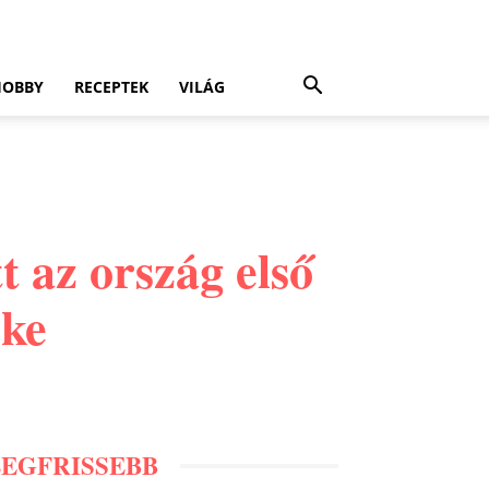
HOBBY
RECEPTEK
VILÁG
t az ország első
öke
LEGFRISSEBB