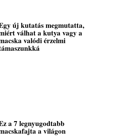
Egy új kutatás megmutatta,
miért válhat a kutya vagy a
macska valódi érzelmi
támaszunkká
Ez a 7 legnyugodtabb
macskafajta a világon