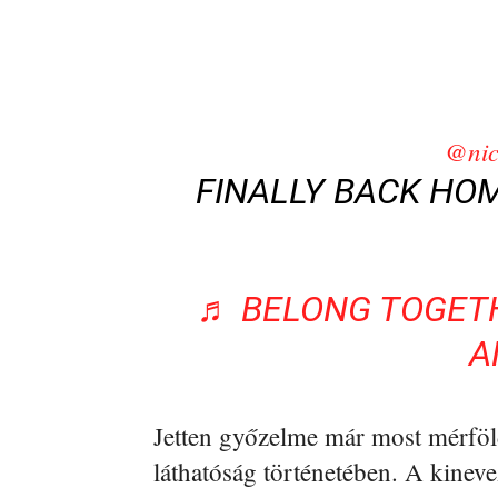
@nic
FINALLY BACK HO
♬ BELONG TOGETH
A
Jetten győzelme már most mérfö
láthatóság történetében. A kinev