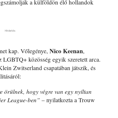
gszámolják a külföldön élő hollandok
Hirdetés
Nico Keenan
met kap. Vőlegénye,
,
z LGBTQ+ közösség egyik szeretett arca.
ein Zwitserland csapatában játszik, és
itásáról:
 örülnek, hogy végre van egy nyíltan
mier League-ben”
– nyilatkozta a Trouw