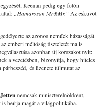
ljegyzését, Keenan pedig egy fotón
„Hamarosan Mr&Mr.”
rattal:
Az esküvőt
ngedélyezte az azonos neműek házasságát
az emberi méltóság tiszteletét ma is
megválasztása azonban új korszakot nyit:
ek a vezetésben, bizonyítja, hogy hiteles
s a párbeszéd, és üzenete túlmutat az
Jetten
nemcsak miniszterelnökként,
s beírja magát a világpolitikába.