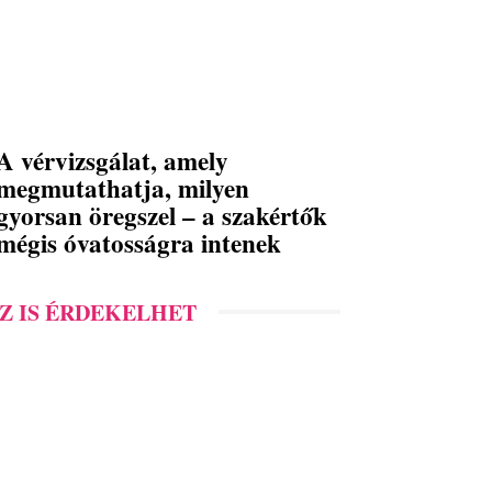
A vérvizsgálat, amely
megmutathatja, milyen
gyorsan öregszel – a szakértők
mégis óvatosságra intenek
Z IS ÉRDEKELHET