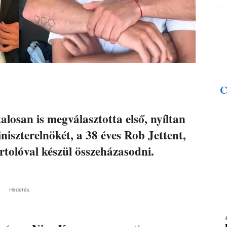
C
alosan is megválasztotta első, nyíltan
niszterelnökét, a 38 éves Rob Jettent,
rtolóval készül összeházasodni.
Hirdetés