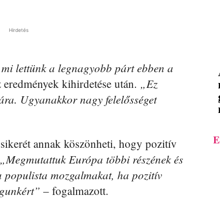
Hirdetés
mi lettünk a legnagyobb párt ebben a
„Ez
 eredmények kihirdetése után.
ra. Ugyanakkor nagy felelősséget
E
ikerét annak köszönheti, hogy pozitív
„Megmutattuk Európa többi részének és
 a populista mozgalmakat, ha pozitív
águnkért”
– fogalmazott.