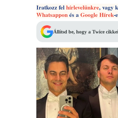
Iratkozz fel
hírlevelünkre
, vagy 
Whatsappon
és a
Google Hírek
-
Állítsd be, hogy a Twice cikke