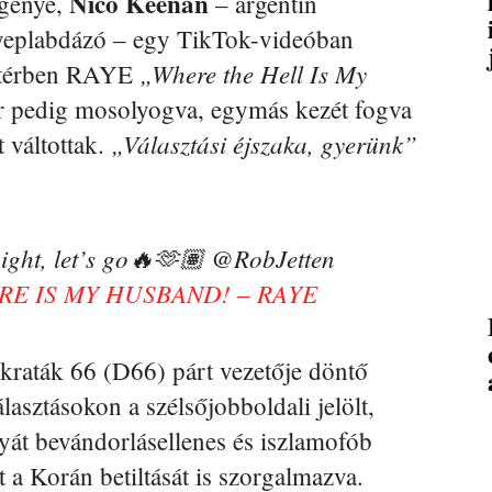
Nico Keenan
génye,
– argentin
gyeplabdázó – egy TikTok-videóban
„Where the Hell Is My
áttérben RAYE
ár pedig mosolyogva, egymás kezét fogva
„Választási éjszaka, gyerünk”
 váltottak.
ight, let’s go🔥🫶🏽 @RobJetten
E IS MY HUSBAND! – RAYE
mokraták 66 (D66) párt vezetője döntő
lasztásokon a szélsőjobboldali jelölt,
yát bevándorlásellenes és iszlamofób
t a Korán betiltását is szorgalmazva.