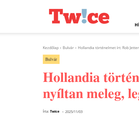
Twice.hu
H
Kezdőlap
Bulvár
Hollandia történelmet írt: Rob Jetten
Bulvár
Hollandia történ
nyíltan meleg, l
-
Írta:
Twice
2025/11/03
Facebook
Megosztás