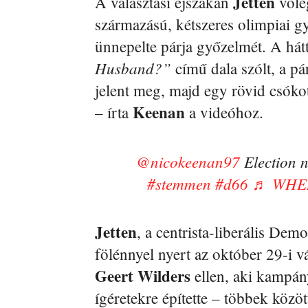
Jetten
A választási éjszakán
vőle
származású, kétszeres olimpiai 
ünnepelte párja győzelmét. A h
Husband?”
című dala szólt, a p
jelent meg, majd egy rövid csókot
Keenan
– írta
a videóhoz.
@nicokeenan97
Election n
#stemmen
#d66
♬ WHER
Jetten
, a centrista-liberális De
fölénnyel nyert az október 29-i vá
Geert Wilders
ellen, aki kampán
ígéretekre építette – többek közöt