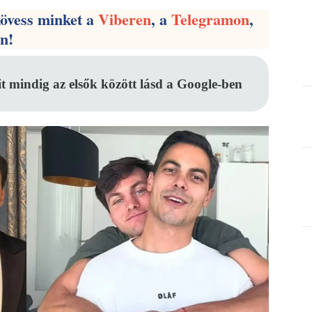
kövess minket a
Viberen
, a
Telegramon
,
en!
it mindig az elsők között lásd a Google-ben