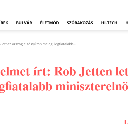
ÍREK
BULVÁR
ÉLETMÓD
SZÓRAKOZÁS
HI-TECH
 lett az ország első nyíltan meleg, legfiatalabb...
elmet írt: Rob Jetten let
egfiatalabb minisztereln
Pinterest
WhatsApp
Email