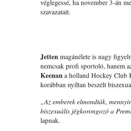
véglegessé, ha november 3-án me
szavazatait.
Jetten
magánélete is nagy figyel
nemcsak profi sportoló, hanem a
Keenan
a holland Hockey Club Kl
korábban nyíltan beszélt biszexual
„Az emberek elmondták, mennyire
biszexuális jégkorongozó a Pre
lapnak.