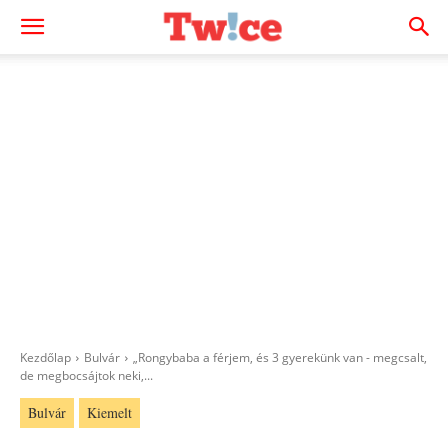
Kezdőlap
Bulvár
„Rongybaba a férjem, és 3 gyerekünk van - megcsalt,
de megbocsájtok neki,...
Bulvár
Kiemelt