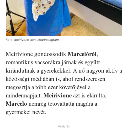
Fotó: meirivone_santinha/Instagram
Marcelóról
Meirivione gondoskodik
,
romantikus vacsorákra járnak és együtt
kirándulnak a gyerekekkel. A nő nagyon aktív a
közösségi médiában is, ahol rendszeresen
megosztja a több ezer követőjével a
Meirivione
mindennapjait.
azt is elárulta,
Marcelo
nemrég tetováltatta magára a
gyermekei nevét.
Hirdetés