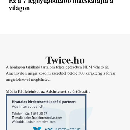
Ez a 7 legnyugodtabb macskafajta a
világon
Twice.hu
A honlapon található tartalom teljes egészében NEM vehető át.
Amennyiben mégis közölni szeretnél belőle 300 karakterig a forrás
megjelölésével megteheted.
Média felületeinket az AdsInteractive értékesíti: