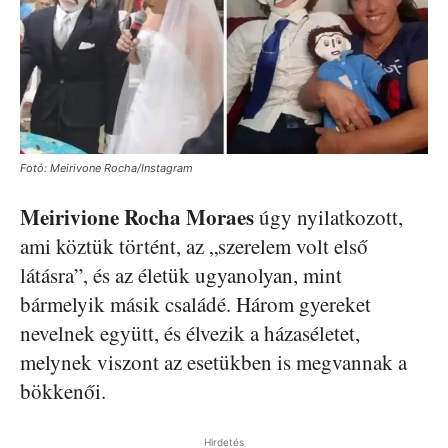
Fotó: Meirivone Rocha/Instagram
Meirivione Rocha Moraes
úgy nyilatkozott,
ami köztük történt, az „szerelem volt első
látásra”, és az életük ugyanolyan, mint
bármelyik másik családé. Három gyereket
nevelnek együtt, és élvezik a házaséletet,
melynek viszont az esetükben is megvannak a
bökkenői.
Hirdetés