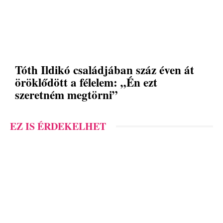
Tóth Ildikó családjában száz éven át
öröklődött a félelem: „Én ezt
szeretném megtörni”
EZ IS ÉRDEKELHET