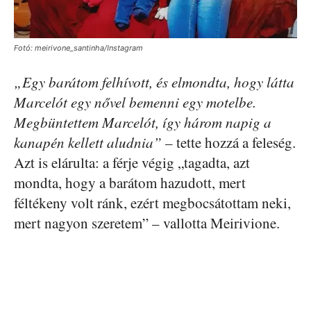
Fotó: meirivone_santinha/Instagram
„Egy barátom felhívott, és elmondta, hogy látta
Marcelót egy nővel bemenni egy motelbe.
Megbüntettem Marcelót, így három napig a
kanapén kellett aludnia”
– tette hozzá a feleség.
Azt is elárulta: a férje végig „tagadta, azt
mondta, hogy a barátom hazudott, mert
féltékeny volt ránk, ezért megbocsátottam neki,
mert nagyon szeretem” – vallotta Meirivione.