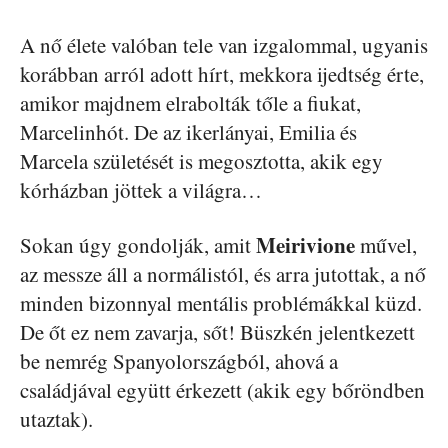
A nő élete valóban tele van izgalommal, ugyanis
korábban arról adott hírt, mekkora ijedtség érte,
amikor majdnem elrabolták tőle a fiukat,
Marcelinhót. De az ikerlányai, Emilia és
Marcela születését is megosztotta, akik egy
kórházban jöttek a világra…
Meirivione
Sokan úgy gondolják, amit
művel,
az messze áll a normálistól, és arra jutottak, a nő
minden bizonnyal mentális problémákkal küzd.
De őt ez nem zavarja, sőt! Büszkén jelentkezett
be nemrég Spanyolországból, ahová a
családjával együtt érkezett (akik egy bőröndben
utaztak).