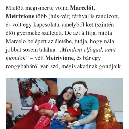
Marcelót
Mielőtt megismerte volna
,
Meirivione
több (hús-vér) férfival is randizott,
és volt egy kapcsolata, amelyből két (szintén
élő) gyermeke született. De azt állítja, mióta
Marcelo belépett az életébe, tudja, hogy nála
jobbat sosem találna.
„Mindent elfogad, amit
Meirivione
mondok”
– véli
, és bár egy
rongybabáról van szó, mégis akadnak gondjaik.