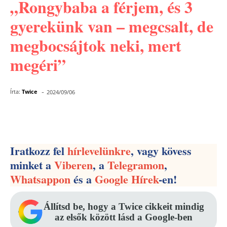
„Rongybaba a férjem, és 3
gyerekünk van – megcsalt, de
megbocsájtok neki, mert
megéri”
-
Írta:
Twice
2024/09/06
Facebook
Pinterest
WhatsApp
Iratkozz fel
hírlevelünkre
, vagy kövess
minket a
Viberen
, a
Telegramon
,
Whatsappon
és a
Google Hírek
-en!
Állítsd be, hogy a Twice cikkeit mindig
az elsők között lásd a Google-ben