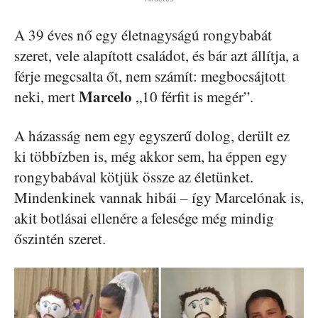
A 39 éves nő egy életnagyságú rongybabát
szeret, vele alapított családot, és bár azt állítja, a
férje megcsalta őt, nem számít: megbocsájtott
Marcelo
neki, mert
„10 férfit is megér”.
A házasság nem egy egyszerű dolog, derült ez
ki többízben is, még akkor sem, ha éppen egy
rongybabával kötjük össze az életünket.
Mindenkinek vannak hibái – így Marcelónak is,
akit botlásai ellenére a felesége még mindig
őszintén szeret.