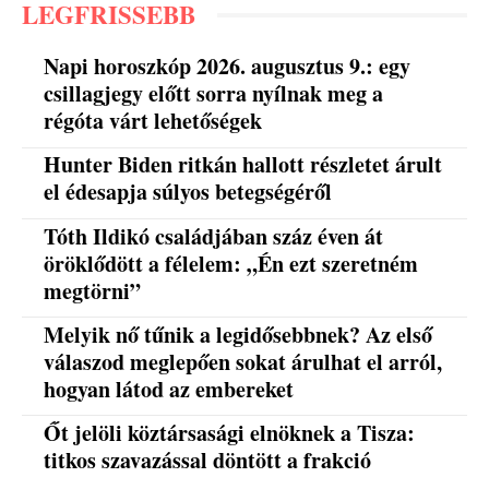
LEGFRISSEBB
Napi horoszkóp 2026. augusztus 9.: egy
csillagjegy előtt sorra nyílnak meg a
régóta várt lehetőségek
Hunter Biden ritkán hallott részletet árult
el édesapja súlyos betegségéről
Tóth Ildikó családjában száz éven át
öröklődött a félelem: „Én ezt szeretném
megtörni”
Melyik nő tűnik a legidősebbnek? Az első
válaszod meglepően sokat árulhat el arról,
hogyan látod az embereket
Őt jelöli köztársasági elnöknek a Tisza:
titkos szavazással döntött a frakció