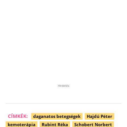
Hirdetés
CÍMKÉK:
daganatos betegségek
Hajdú Péter
kemoterápia
Rubint Réka
Schobert Norbert