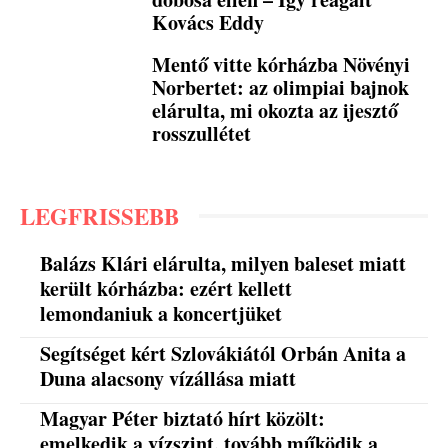
Kovács Eddy
Mentő vitte kórházba Növényi
Norbertet: az olimpiai bajnok
elárulta, mi okozta az ijesztő
rosszullétet
LEGFRISSEBB
Balázs Klári elárulta, milyen baleset miatt
került kórházba: ezért kellett
lemondaniuk a koncertjüket
Segítséget kért Szlovákiától Orbán Anita a
Duna alacsony vízállása miatt
Magyar Péter biztató hírt közölt:
emelkedik a vízszint, tovább működik a