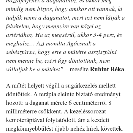
hozzáférjenek a daganathoz, és akkor még
mindig nem biztos, hogy amikor ott vannak, ki
tudják venni a daganatot, mert azt nem látják a
felvételen, hogy mennyire van közel az
artériához. Ha az megsérül, akkor 3-4 perc, és
meghalsz… Azt mondta Agócsnak a
sebésztársa, hogy erre a műtétre asszisztálni
nem menne be, ezért úgy döntöttünk, nem
Rubint Réka
vállaljuk be a műtétet”
– mesélte
.
A műtét helyett végül a sugárkezelés mellett
döntöttek. A terápia eleinte biztató eredményt
hozott: a daganat mérete 6 centiméterről 8
milliméterre csökkent. A kezeléssorozat
kemoterápiával folytatódott, ám a kezdeti
megkönnyebbülést újabb nehéz hírek követték.