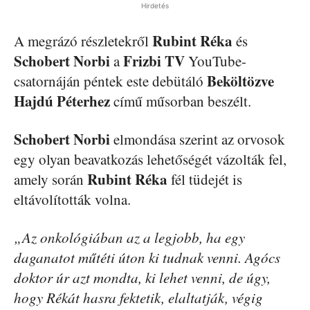
Hirdetés
Rubint Réka
A megrázó részletekről
és
Schobert Norbi
Frizbi TV
a
YouTube-
Beköltözve
csatornáján péntek este debütáló
Hajdú Péterhez
című műsorban beszélt.
Schobert Norbi
elmondása szerint az orvosok
egy olyan beavatkozás lehetőségét vázolták fel,
Rubint Réka
amely során
fél tüdejét is
eltávolították volna.
„Az onkológiában az a legjobb, ha egy
daganatot műtéti úton ki tudnak venni. Agócs
doktor úr azt mondta, ki lehet venni, de úgy,
hogy Rékát hasra fektetik, elaltatják, végig