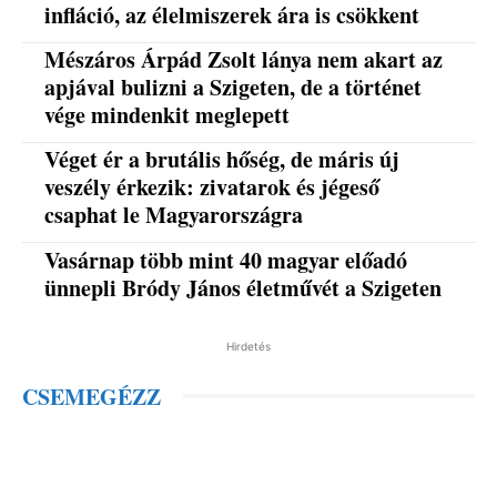
infláció, az élelmiszerek ára is csökkent
Mészáros Árpád Zsolt lánya nem akart az
apjával bulizni a Szigeten, de a történet
vége mindenkit meglepett
Véget ér a brutális hőség, de máris új
veszély érkezik: zivatarok és jégeső
csaphat le Magyarországra
Vasárnap több mint 40 magyar előadó
ünnepli Bródy János életművét a Szigeten
Hirdetés
CSEMEGÉZZ