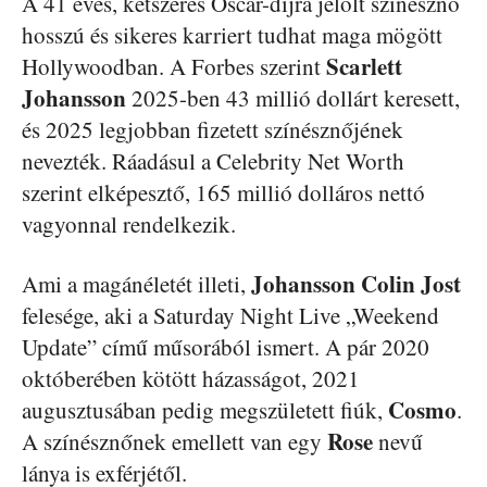
A 41 éves, kétszeres Oscar-díjra jelölt színésznő
hosszú és sikeres karriert tudhat maga mögött
Scarlett
Hollywoodban. A Forbes szerint
Johansson
2025-ben 43 millió dollárt keresett,
és 2025 legjobban fizetett színésznőjének
nevezték. Ráadásul a Celebrity Net Worth
szerint elképesztő, 165 millió dolláros nettó
vagyonnal rendelkezik.
Johansson
Colin
Jost
Ami a magánéletét illeti,
felesége, aki a Saturday Night Live „Weekend
Update” című műsorából ismert. A pár 2020
októberében kötött házasságot, 2021
Cosmo
augusztusában pedig megszületett fiúk,
.
Rose
A színésznőnek emellett van egy
nevű
lánya is exférjétől.