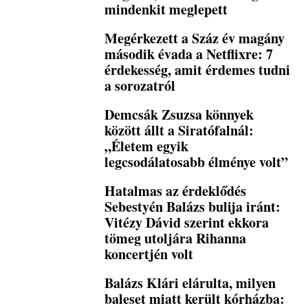
mindenkit meglepett
Megérkezett a Száz év magány
második évada a Netflixre: 7
érdekesség, amit érdemes tudni
a sorozatról
Demcsák Zsuzsa könnyek
között állt a Siratófalnál:
„Életem egyik
legcsodálatosabb élménye volt”
Hatalmas az érdeklődés
Sebestyén Balázs bulija iránt:
Vitézy Dávid szerint ekkora
tömeg utoljára Rihanna
koncertjén volt
Balázs Klári elárulta, milyen
baleset miatt került kórházba: