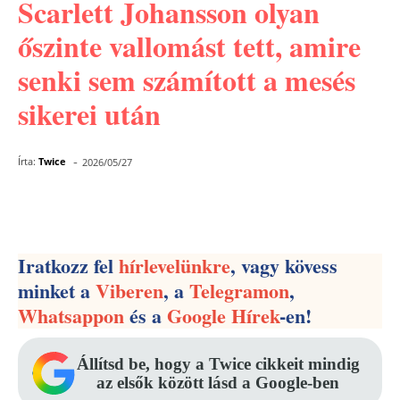
Scarlett Johansson olyan
őszinte vallomást tett, amire
senki sem számított a mesés
sikerei után
-
Írta:
Twice
2026/05/27
Facebook
Pinterest
WhatsApp
Iratkozz fel
hírlevelünkre
, vagy kövess
minket a
Viberen
, a
Telegramon
,
Whatsappon
és a
Google Hírek
-en!
Állítsd be, hogy a Twice cikkeit mindig
az elsők között lásd a Google-ben