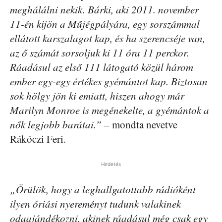
meghálálni nekik. Bárki, aki 2011. november
11-én kijön a Műjégpályára, egy sorszámmal
ellátott karszalagot kap, és ha szerencséje van,
az ő számát sorsoljuk ki 11 óra 11 perckor.
Ráadásul az első 111 látogató közül három
ember egy-egy értékes gyémántot kap. Biztosan
sok hölgy jön ki emiatt, hiszen ahogy már
Marilyn Monroe is megénekelte, a gyémántok a
nők legjobb barátai.”
– mondta nevetve
Rákóczi Feri.
Hirdetés
„Örülök, hogy a leghallgatottabb rádióként
ilyen óriási nyereményt tudunk valakinek
odaajándékozni, akinek ráadásul még csak egy