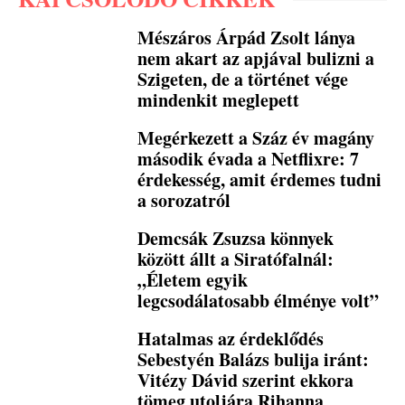
Mészáros Árpád Zsolt lánya
nem akart az apjával bulizni a
Szigeten, de a történet vége
mindenkit meglepett
Megérkezett a Száz év magány
második évada a Netflixre: 7
érdekesség, amit érdemes tudni
a sorozatról
Demcsák Zsuzsa könnyek
között állt a Siratófalnál:
„Életem egyik
legcsodálatosabb élménye volt”
Hatalmas az érdeklődés
Sebestyén Balázs bulija iránt:
Vitézy Dávid szerint ekkora
tömeg utoljára Rihanna