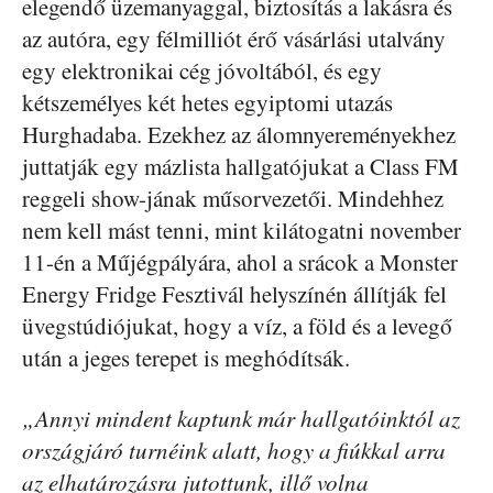
elegendő üzemanyaggal, biztosítás a lakásra és
az autóra, egy félmilliót érő vásárlási utalvány
egy elektronikai cég jóvoltából, és egy
kétszemélyes két hetes egyiptomi utazás
Hurghadaba. Ezekhez az álomnyereményekhez
juttatják egy mázlista hallgatójukat a Class FM
reggeli show-jának műsorvezetői. Mindehhez
nem kell mást tenni, mint kilátogatni november
11-én a Műjégpályára, ahol a srácok a Monster
Energy Fridge Fesztivál helyszínén állítják fel
üvegstúdiójukat, hogy a víz, a föld és a levegő
után a jeges terepet is meghódítsák.
„Annyi mindent kaptunk már hallgatóinktól az
országjáró turnéink alatt, hogy a fiúkkal arra
az elhatározásra jutottunk, illő volna