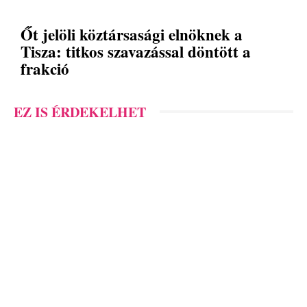
Őt jelöli köztársasági elnöknek a
Tisza: titkos szavazással döntött a
frakció
EZ IS ÉRDEKELHET