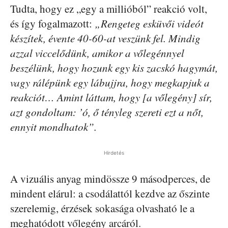
Tudta, hogy ez „egy a millióból” reakció volt,
és így fogalmazott:
„Rengeteg esküvői videót
készítek, évente 40-60-at veszünk fel. Mindig
azzal viccelődünk, amikor a vőlegénnyel
beszélünk, hogy hozunk egy kis zacskó hagymát,
vagy rálépünk egy lábujjra, hogy megkapjuk a
reakciót… Amint láttam, hogy [a vőlegény] sír,
azt gondoltam: ’ó, ő tényleg szereti ezt a nőt,
ennyit mondhatok”.
Hirdetés
A vizuális anyag mindössze 9 másodperces, de
mindent elárul: a csodálattól kezdve az őszinte
szerelemig, érzések sokasága olvasható le a
meghatódott vőlegény arcáról.