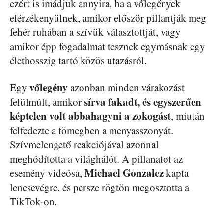
ezért is imádjuk annyira, ha a vőlegények
elérzékenyülnek, amikor először pillantják meg
fehér ruhában a szívük választottját, vagy
amikor épp fogadalmat tesznek egymásnak egy
élethosszig tartó közös utazásról.
vőlegény
Egy
azonban minden várakozást
sírva fakadt, és egyszerűen
felülmúlt, amikor
képtelen volt abbahagyni a zokogást
, miután
felfedezte a tömegben a menyasszonyát.
Szívmelengető reakciójával azonnal
meghódította a világhálót. A pillanatot az
Michael Gonzalez
esemény videósa,
kapta
lencsevégre, és persze rögtön megosztotta a
TikTok-on.