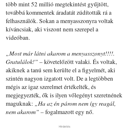
több mint 52 millió megtekintést gyűjtött,
továbbá kommentek áradatát zúdították rá a
felhasználók. Sokan a menyasszonyra voltak
kíváncsiak, aki viszont nem szerepel a
videóban.
„Most már látni akarom a menyasszonyt!!!!.
Gratulálok!”
– követelőzött valaki. És voltak,
akiknek a tanú sem kerülte el a figyelmét, aki
szintén nagyon izgatott volt. De a legtöbben
mégis az igaz szerelmet értékelték, és
megjegyezték, ők is ilyen vőlegényt szeretnének
maguknak:
„Ha az én párom nem így reagál,
nem akarom”
– fogalmazott egy nő.
Hirdetés