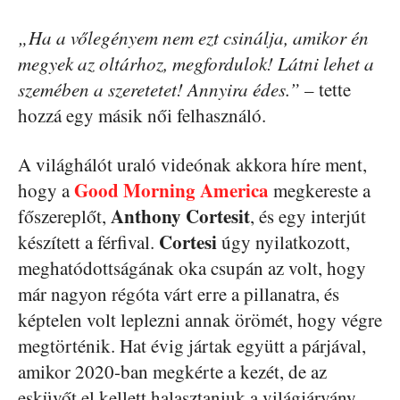
„Ha a vőlegényem nem ezt csinálja, amikor én
megyek az oltárhoz, megfordulok! Látni lehet a
szemében a szeretetet! Annyira édes.”
– tette
hozzá egy másik női felhasználó.
A világhálót uraló videónak akkora híre ment,
Good Morning America
hogy a
megkereste a
Anthony Cortesit
főszereplőt,
, és egy interjút
Cortesi
készített a férfival.
úgy nyilatkozott,
meghatódottságának oka csupán az volt, hogy
már nagyon régóta várt erre a pillanatra, és
képtelen volt leplezni annak örömét, hogy végre
megtörténik. Hat évig jártak együtt a párjával,
amikor 2020-ban megkérte a kezét, de az
esküvőt el kellett halasztaniuk a világjárvány