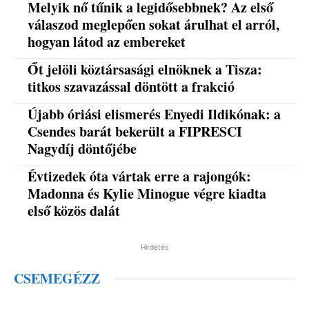
Melyik nő tűnik a legidősebbnek? Az első
válaszod meglepően sokat árulhat el arról,
hogyan látod az embereket
Őt jelöli köztársasági elnöknek a Tisza:
titkos szavazással döntött a frakció
Újabb óriási elismerés Enyedi Ildikónak: a
Csendes barát bekerült a FIPRESCI
Nagydíj döntőjébe
Évtizedek óta vártak erre a rajongók:
Madonna és Kylie Minogue végre kiadta
első közös dalát
Hirdetés
CSEMEGÉZZ