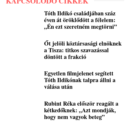
KAPCSOLÓDÓ CIKKEK
Tóth Ildikó családjában száz
éven át öröklődött a félelem:
„Én ezt szeretném megtörni”
Őt jelöli köztársasági elnöknek
a Tisza: titkos szavazással
döntött a frakció
Egyetlen filmjelenet segített
Tóth Ildikónak talpra állni a
válása után
Rubint Réka először reagált a
kétkedőknek: „Azt mondják,
hogy nem vagyok beteg”