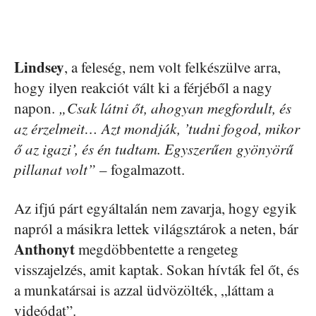
Lindsey
, a feleség, nem volt felkészülve arra,
hogy ilyen reakciót vált ki a férjéből a nagy
napon.
„Csak látni őt, ahogyan megfordult, és
az érzelmeit… Azt mondják, ’tudni fogod, mikor
ő az igazi’, és én tudtam. Egyszerűen gyönyörű
pillanat volt”
– fogalmazott.
Az ifjú párt egyáltalán nem zavarja, hogy egyik
napról a másikra lettek világsztárok a neten, bár
Anthonyt
megdöbbentette a rengeteg
visszajelzés, amit kaptak. Sokan hívták fel őt, és
a munkatársai is azzal üdvözölték, „láttam a
videódat”.