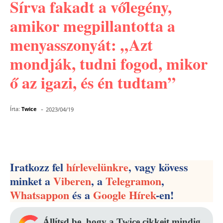
Sírva fakadt a vőlegény,
amikor megpillantotta a
menyasszonyát: „Azt
mondják, tudni fogod, mikor
ő az igazi, és én tudtam”
-
Írta:
Twice
2023/04/19
Facebook
Pinterest
WhatsApp
Iratkozz fel
hírlevelünkre
, vagy kövess
minket a
Viberen
, a
Telegramon
,
Whatsappon
és a
Google Hírek
-en!
Állítsd be, hogy a Twice cikkeit mindig