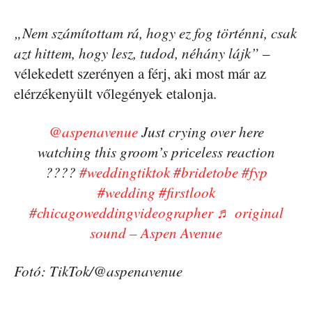
„Nem számítottam rá, hogy ez fog történni, csak
azt hittem, hogy lesz, tudod, néhány lájk”
–
vélekedett szerényen a férj, aki most már az
elérzékenyült vőlegények etalonja.
@aspenavenue
Just crying over here
watching this groom’s priceless reaction
????
#weddingtiktok
#bridetobe
#fyp
#wedding
#firstlook
#chicagoweddingvideographer
♬ original
sound – Aspen Avenue
Fotó: TikTok/@aspenavenue