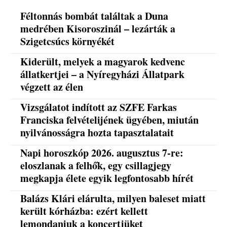
Féltonnás bombát találtak a Duna
medrében Kisoroszinál – lezárták a
Szigetcsúcs környékét
Kiderült, melyek a magyarok kedvenc
állatkertjei – a Nyíregyházi Állatpark
végzett az élen
Vizsgálatot indított az SZFE Farkas
Franciska felvételijének ügyében, miután
nyilvánosságra hozta tapasztalatait
Napi horoszkóp 2026. augusztus 7-re:
eloszlanak a felhők, egy csillagjegy
megkapja élete egyik legfontosabb hírét
Balázs Klári elárulta, milyen baleset miatt
került kórházba: ezért kellett
lemondaniuk a koncertjüket