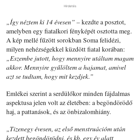
Hirdetés
„Így néztem ki 14 évesen”
– kezdte a posztot,
amelyben egy fiatalkori fényképét osztotta meg.
A kép mellé fűzött sorokban Soma felidézi,
milyen nehézségekkel küzdött fiatal korában:
„Eszembe jutott, hogy mennyire utáltam magam
akkor. Mennyire gyűlöltem a hajamat, amivel
azt se tudtam, hogy mit kezdjek.”
Emlékei szerint a serdülőkor minden fájdalmas
aspektusa jelen volt az életében: a begöndörödő
haj, a pattanások, és az önbizalomhiány.
„Tizenegy évesen, az első menstruációm után
kezdett begöndörödni, és kb. egy év alatt