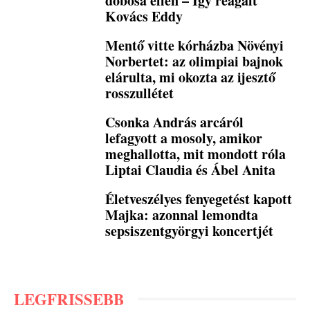
dobosa ellen – Így reagált
Kovács Eddy
Mentő vitte kórházba Növényi
Norbertet: az olimpiai bajnok
elárulta, mi okozta az ijesztő
rosszullétet
Csonka András arcáról
lefagyott a mosoly, amikor
meghallotta, mit mondott róla
Liptai Claudia és Ábel Anita
Életveszélyes fenyegetést kapott
Majka: azonnal lemondta
sepsiszentgyörgyi koncertjét
LEGFRISSEBB