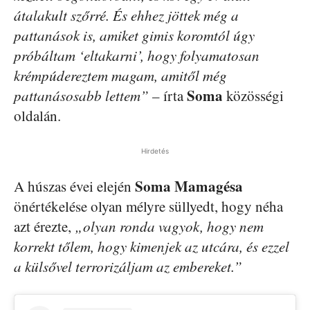
átalakult szőrré. És ehhez jöttek még a
pattanások is, amiket gimis koromtól úgy
próbáltam ‘eltakarni’, hogy folyamatosan
krémpúdereztem magam, amitől még
Soma
pattanásosabb lettem”
– írta
közösségi
oldalán.
Hirdetés
Soma Mamagésa
A húszas évei elején
önértékelése olyan mélyre süllyedt, hogy néha
azt érezte,
„olyan ronda vagyok, hogy nem
korrekt tőlem, hogy kimenjek az utcára, és ezzel
a külsővel terrorizáljam az embereket.”