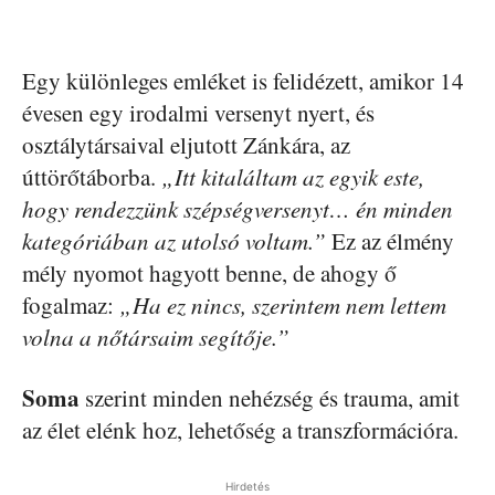
Egy különleges emléket is felidézett, amikor 14
évesen egy irodalmi versenyt nyert, és
osztálytársaival eljutott Zánkára, az
úttörőtáborba.
„Itt kitaláltam az egyik este,
hogy rendezzünk szépségversenyt… én minden
kategóriában az utolsó voltam.”
Ez az élmény
mély nyomot hagyott benne, de ahogy ő
fogalmaz:
„Ha ez nincs, szerintem nem lettem
volna a nőtársaim segítője.”
Soma
szerint minden nehézség és trauma, amit
az élet elénk hoz, lehetőség a transzformációra.
Hirdetés