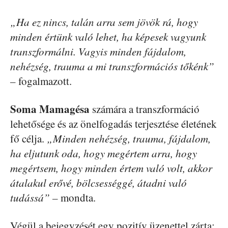
„Ha ez nincs, talán arra sem jövök rá, hogy
minden értünk való lehet, ha képesek vagyunk
transzformálni. Vagyis minden fájdalom,
nehézség, trauma a mi transzformációs tőkénk”
–
fogalmazott.
Soma Mamagésa
számára a transzformáció
lehetősége és az önelfogadás terjesztése életének
fő célja.
„Minden nehézség, trauma, fájdalom,
ha eljutunk oda, hogy megértem arra, hogy
megértsem, hogy minden értem való volt, akkor
átalakul erővé, bölcsességgé, átadni való
tudássá” –
mondta.
Végül a bejegyzését egy pozitív üzenettel zárta: