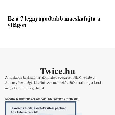
Ez a 7 legnyugodtabb macskafajta a
világon
Twice.hu
A honlapon található tartalom teljes egészében NEM vehető át.
Amennyiben mégis közölni szeretnél belőle 300 karakterig a forrás
megjelölésével megteheted.
Média felületeinket az AdsInteractive értékesíti: