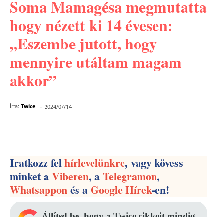
Soma Mamagésa megmutatta
hogy nézett ki 14 évesen:
„Eszembe jutott, hogy
mennyire utáltam magam
akkor”
-
Írta:
Twice
2024/07/14
Facebook
Pinterest
WhatsApp
Iratkozz fel
hírlevelünkre
, vagy kövess
minket a
Viberen
, a
Telegramon
,
Whatsappon
és a
Google Hírek
-en!
Állítsd be, hogy a Twice cikkeit mindig