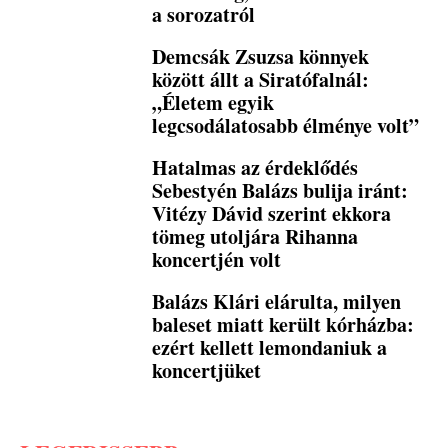
a sorozatról
Demcsák Zsuzsa könnyek
között állt a Siratófalnál:
„Életem egyik
legcsodálatosabb élménye volt”
Hatalmas az érdeklődés
Sebestyén Balázs bulija iránt:
Vitézy Dávid szerint ekkora
tömeg utoljára Rihanna
koncertjén volt
Balázs Klári elárulta, milyen
baleset miatt került kórházba:
ezért kellett lemondaniuk a
koncertjüket