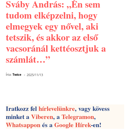
Sváby András: „Én sem
tudom elképzelni, hogy
elmegyek egy nővel, aki
tetszik, és akkor az első
vacsoránál kettéosztjuk a
számlát…”
-
Írta:
Twice
2025/11/13
Facebook
Pinterest
WhatsApp
Iratkozz fel
hírlevelünkre
, vagy kövess
minket a
Viberen
, a
Telegramon
,
Whatsappon
és a
Google Hírek
-en!