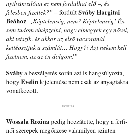
nyilvánvalóan ez nem fordulhat elő –, és
Sváby Hargitai
felesben fizettek?”
– fordult
Beához
.
„Képtelenség, nem? Képtelenség! Én
sem tudom elképzelni, hogy elmegyek egy nővel,
aki tetszik, és akkor az első vacsoránál
kettéosztjuk a számlát… Hogy?! Azt nekem kell
fizetnem, az az én dolgom!”
Sváby
a beszélgetés során azt is hangsúlyozta,
Evelin
hogy
kijelentése nem csak az anyagiakra
vonatkozott.
Hirdetés
Wossala
Rozina
pedig hozzátette, hogy a férfi-
női szerepek megőrzése valamilyen szinten