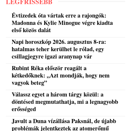
LEGFRISSEBB
Évtizedek óta vártak erre a rajongók:
Madonna és Kylie Minogue végre kiadta
első közös dalát
Napi horoszkóp 2026. augusztus 8-ra:
hatalmas teher kerülhet le rólad, egy
csillagjegyre igazi aranynap vár
Rubint Réka először reagált a
kétkedőknek: „Azt mondják, hogy nem
vagyok beteg”
Válassz egyet a három tárgy közül: a
döntésed megmutathatja, mi a legnagyobb
erősséged
Javult a Duna vízállása Paksnál, de újabb
problémák jelentkeztek az atomerőmű