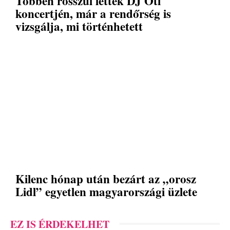
Többen rosszul lettek DJ Oti
koncertjén, már a rendőrség is
vizsgálja, mi történhetett
Kilenc hónap után bezárt az „orosz
Lidl” egyetlen magyarországi üzlete
EZ IS ÉRDEKELHET