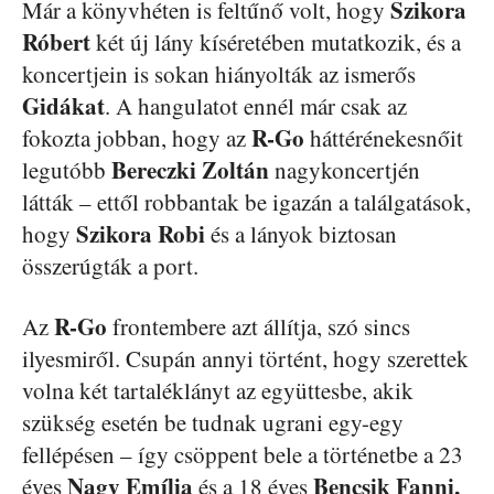
Szikora
Már a könyvhéten is feltűnő volt, hogy
Róbert
két új lány kíséretében mutatkozik, és a
koncertjein is sokan hiányolták az ismerős
Gidákat
. A hangulatot ennél már csak az
R-Go
fokozta jobban, hogy az
háttérénekesnőit
Bereczki Zoltán
legutóbb
nagykoncertjén
látták – ettől robbantak be igazán a találgatások,
Szikora Robi
hogy
és a lányok biztosan
összerúgták a port.
R-Go
Az
frontembere azt állítja, szó sincs
ilyesmiről. Csupán annyi történt, hogy szerettek
volna két tartaléklányt az együttesbe, akik
szükség esetén be tudnak ugrani egy-egy
fellépésen – így csöppent bele a történetbe a 23
Nagy Emília
Bencsik Fanni,
éves
és a 18 éves