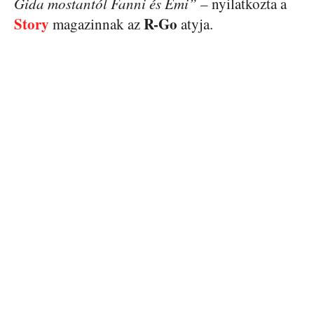
Gida mostantól Fanni és Emi”
– nyilatkozta a
Story
R-Go
magazinnak az
atyja.