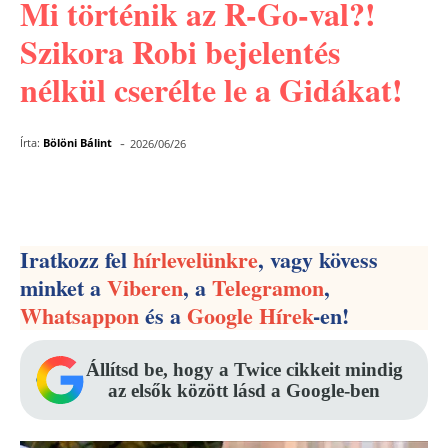
Mi történik az R-Go-val?!
Szikora Robi bejelentés
nélkül cserélte le a Gidákat!
-
Írta:
Bölöni Bálint
2026/06/26
Facebook
Pinterest
WhatsApp
Iratkozz fel
hírlevelünkre
, vagy kövess
minket a
Viberen
, a
Telegramon
,
Whatsappon
és a
Google Hírek
-en!
Állítsd be, hogy a Twice cikkeit mindig
az elsők között lásd a Google-ben