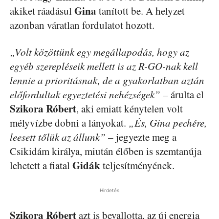
Gina
akiket ráadásul
tanított be. A helyzet
azonban váratlan fordulatot hozott.
„Volt közöttünk egy megállapodás, hogy az
egyéb szerepléseik mellett is az R-GO-nak kell
lennie a prioritásnak, de a gyakorlatban aztán
előfordultak egyeztetési nehézségek”
– árulta el
Szikora Róbert
, aki emiatt kénytelen volt
mélyvízbe dobni a lányokat.
„És, Gina pechére,
leesett tőlük az állunk”
– jegyezte meg a
Csikidám királya, miután élőben is szemtanúja
Gidák
lehetett a fiatal
teljesítményének.
Hirdetés
Szikora Róbert
azt is bevallotta, az új energia