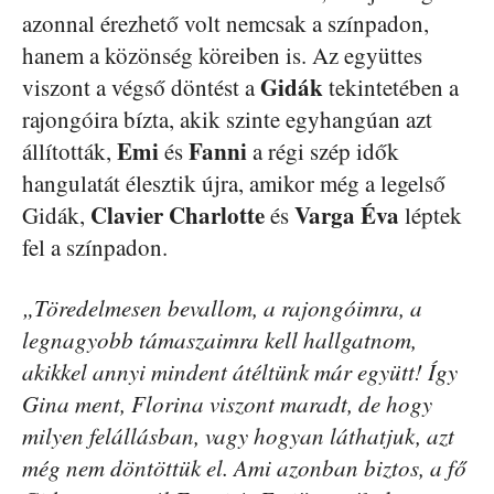
azonnal érezhető volt nemcsak a színpadon,
hanem a közönség köreiben is. Az együttes
Gidák
viszont a végső döntést a
tekintetében a
rajongóira bízta, akik szinte egyhangúan azt
Emi
Fanni
állították,
és
a régi szép idők
hangulatát élesztik újra, amikor még a legelső
Clavier Charlotte
Varga Éva
Gidák,
és
léptek
fel a színpadon.
„Töredelmesen bevallom, a rajongóimra, a
legnagyobb támaszaimra kell hallgatnom,
akikkel annyi mindent átéltünk már együtt! Így
Gina ment, Florina viszont maradt, de hogy
milyen felállásban, vagy hogyan láthatjuk, azt
még nem döntöttük el. Ami azonban biztos, a fő