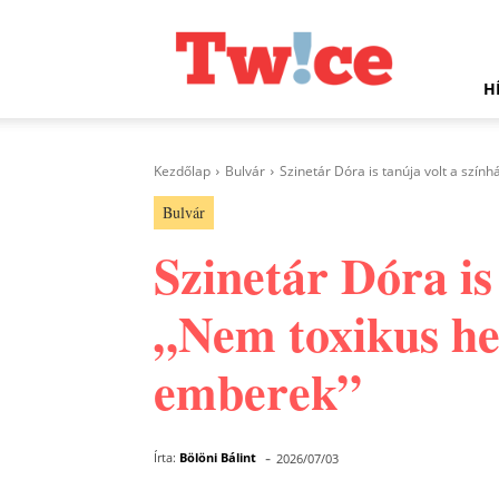
Twice.hu
H
Kezdőlap
Bulvár
Szinetár Dóra is tanúja volt a szín
Bulvár
Szinetár Dóra is
„Nem toxikus he
emberek”
-
Írta:
Bölöni Bálint
2026/07/03