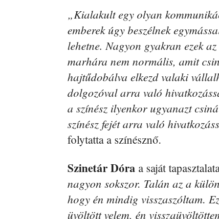
„Kialakult egy olyan kommunikác
emberek úgy beszélnek egymássa
lehetne. Nagyon gyakran ezek az 
marhára nem normális, amit csi
hajtűdobálva elkezd valaki vállal
dolgozóval arra való hivatkozáss
a színész ilyenkor ugyanazt csiná
színész fejét arra való hivatkozá
folytatta a színésznő.
Szinetár Dóra
a saját tapasztalat
nagyon sokszor. Talán az a külö
hogy én mindig visszaszóltam. Ez
üvöltött velem, én visszaüvöltöttem