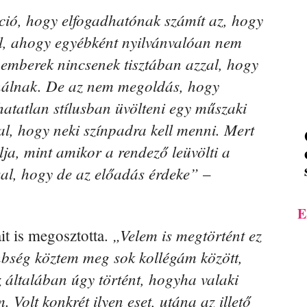
ió, hogy elfogadhatónak számít az, hogy
l, ahogy egyébként nyilvánvalóan nem
emberek nincsenek tisztában azzal, hogy
nálnak. De az nem megoldás, hogy
hatatlan stílusban üvölteni egy műszaki
al, hogy neki színpadra kell menni. Mert
lja, mint amikor a rendező leüvölti a
ssal, hogy de az előadás érdeke”
–
E
„Velem is megtörtént ez
ait is megosztotta.
nbség köztem meg sok kollégám között,
 általában úgy történt, hogyha valaki
. Volt konkrét ilyen eset, utána az illető