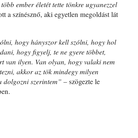
több ember életét tette tönkre ugyanezzel
t a színésznő, aki egyetlen megoldást lát
zólni, hogy hányszor kell szólni, hogy hol
ani, hogy figyelj, te ne gyere többet,
t van ilyen. Van olyan, hogy valaki nem
tezni, akkor az tök mindegy milyen
ba dolgozni szerintem”
– szögezte le
ben.