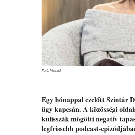
Fotó: Viasat3
Egy hónappal ezelőtt Szintár Dó
ügy kapcsán. A közösségi oldal
kulisszák mögötti negatív tapasz
legfrissebb podcast-epizódjában