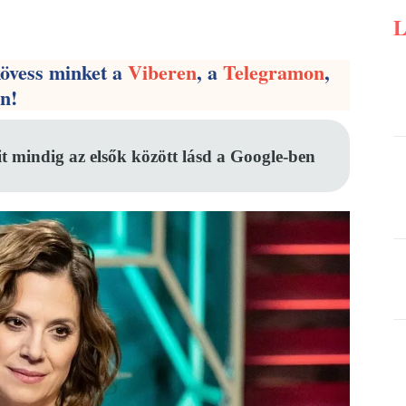
Pinterest
WhatsApp
Email
kövess minket a
Viberen
, a
Telegramon
,
en!
it mindig az elsők között lásd a Google-ben