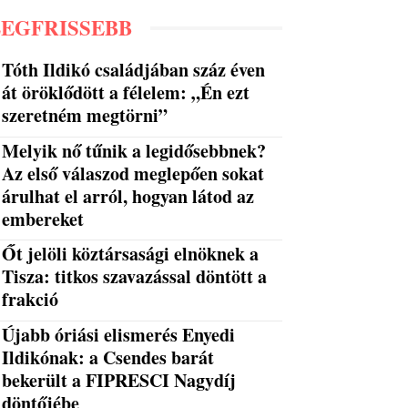
LEGFRISSEBB
Tóth Ildikó családjában száz éven
át öröklődött a félelem: „Én ezt
szeretném megtörni”
Melyik nő tűnik a legidősebbnek?
Az első válaszod meglepően sokat
árulhat el arról, hogyan látod az
embereket
Őt jelöli köztársasági elnöknek a
Tisza: titkos szavazással döntött a
frakció
Újabb óriási elismerés Enyedi
Ildikónak: a Csendes barát
bekerült a FIPRESCI Nagydíj
döntőjébe