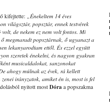
„Énekeltem 14 éves
 kifejtette:
 világsztár, popsztár, ennek testvérek
ó volt, de nekem ez nem volt fontos. Mi
és ő megmaradt popsztárnak, ő ugyanazt a
esen lekanyarodtam ettől. És ezzel együtt
on szeretek énekelni, és nagyon gyakran
főként musicaldalokat, sanzonokat
De ahogy múlnak az évek, rá kellett
enei irányzatok, amiket én is, most is fel
Dóra
dolásból nyitott most
a popszakma