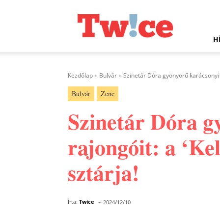
Twice.hu
H
Kezdőlap
Bulvár
Szinetár Dóra gyönyörű karácsonyi da
Bulvár
Zene
Szinetár Dóra g
rajongóit: a ‘Ke
sztárja!
-
Írta:
Twice
2024/12/10