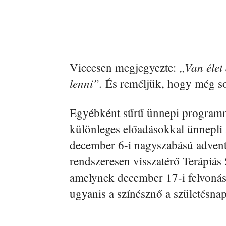
„Van élet
Viccesen megjegyezte:
lenni”.
És reméljük, hogy még so
Egyébként sűrű ünnepi programn
különleges előadásokkal ünnepli a
december 6-i nagyszabású adven
rendszeresen visszatérő Terápiás
amelynek december 17-i felvonása
ugyanis a színésznő a születésnap