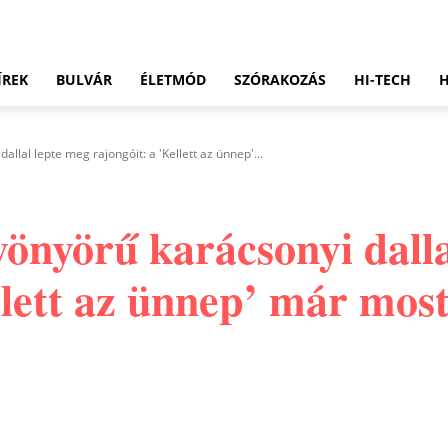
ÍREK
BULVÁR
ÉLETMÓD
SZÓRAKOZÁS
HI-TECH
llal lepte meg rajongóit: a 'Kellett az ünnep'...
yönyörű karácsonyi dalla
llett az ünnep’ már mos