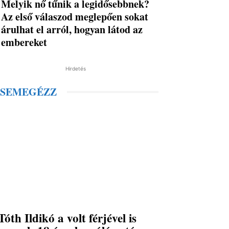
Melyik nő tűnik a legidősebbnek?
Az első válaszod meglepően sokat
árulhat el arról, hogyan látod az
embereket
Hirdetés
SEMEGÉZZ
Tóth Ildikó a volt férjével is