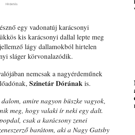
Hirdetés
nésznő egy vadonatúj karácsonyi
ükkös kis karácsonyi dallal lepte meg
 jellemző lágy dallamokból hirtelen
onyi sláger körvonalazódik.
 valójában nemcsak a nagyérdeműnek
Szinetár Dórának
előadónak,
is.
i dalom, amire nagyon büszke vagyok,
nik meg, hogy valaki ír neki egy dalt.
popdal, csak a karácsony zenei
zeneszerző barátom, aki a Nagy Gatsby