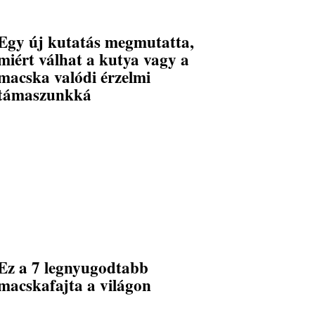
Egy új kutatás megmutatta,
miért válhat a kutya vagy a
macska valódi érzelmi
támaszunkká
Ez a 7 legnyugodtabb
macskafajta a világon