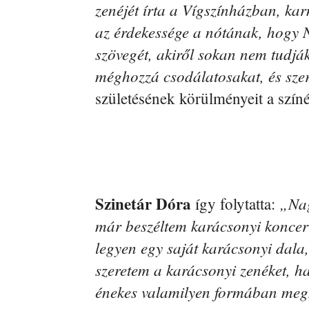
zenéjét írta a Vígszínházban, kar
az érdekessége a nótának, hogy 
szövegét, akiről sokan nem tudják
méghozzá csodálatosakat, és szeri
születésének körülményeit a szín
Szinetár Dóra
„Nag
így folytatta:
már beszéltem karácsonyi koncer
legyen egy saját karácsonyi dala
szeretem a karácsonyi zenéket, ha
énekes valamilyen formában megn