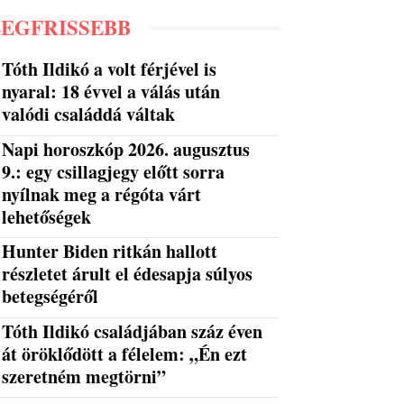
LEGFRISSEBB
Tóth Ildikó a volt férjével is
nyaral: 18 évvel a válás után
valódi családdá váltak
Napi horoszkóp 2026. augusztus
9.: egy csillagjegy előtt sorra
nyílnak meg a régóta várt
lehetőségek
Hunter Biden ritkán hallott
részletet árult el édesapja súlyos
betegségéről
Tóth Ildikó családjában száz éven
át öröklődött a félelem: „Én ezt
szeretném megtörni”