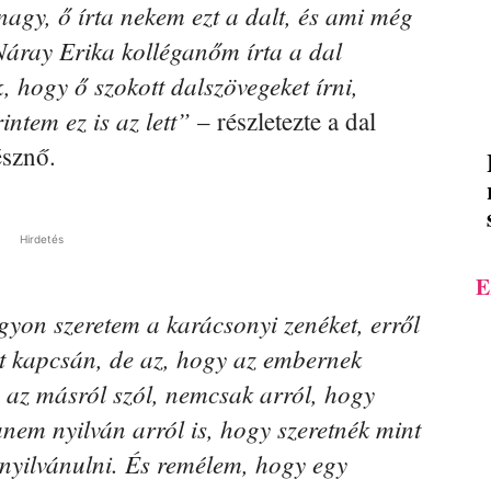
nagy, ő írta nekem ezt a dalt, és ami még
Náray Erika kolléganőm írta a dal
, hogy ő szokott dalszövegeket írni,
ntem ez is az lett”
– részletezte a dal
észnő.
Hirdetés
E
yon szeretem a karácsonyi zenéket, erről
t kapcsán, de az, hogy az embernek
, az másról szól, nemcsak arról, hogy
nem nyilván arról is, hogy szeretnék mint
yilvánulni. És remélem, hogy egy