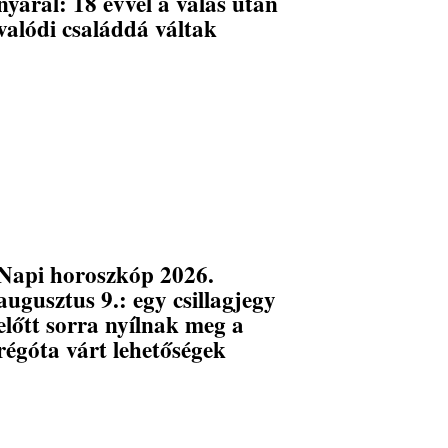
nyaral: 18 évvel a válás után
valódi családdá váltak
Napi horoszkóp 2026.
augusztus 9.: egy csillagjegy
előtt sorra nyílnak meg a
régóta várt lehetőségek