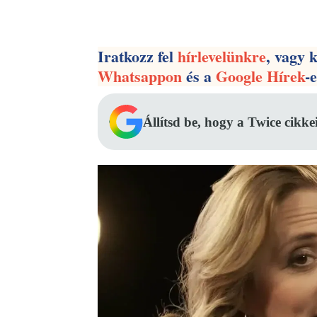
Facebook
Megosztás
Iratkozz fel
hírlevelünkre
, vagy 
Whatsappon
és a
Google Hírek
-
Állítsd be, hogy a Twice cikke