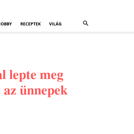
HOBBY
RECEPTEK
VILÁG
l lepte meg
t az ünnepek