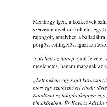
Merthogy igen, a közkedvelt szí
szerzeménnyel rukkolt elő: egy tr
rajongóit, amelyben a balladákra
pörgős, csilingelős, igazi karács
Kellett az ünnep
A
című felvétel
meglepetés, hanem magának az 
„Lett nekem egy saját karácsony
mert egy színésznővel ritkán törté
Ráadásul ez tulajdonképpen egy 
témakörében. És Kovács Adrián 