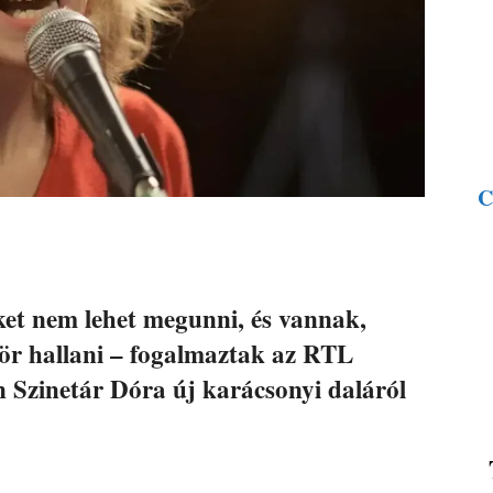
C
et nem lehet megunni, és vannak,
zör hallani – fogalmaztak az RTL
 Szinetár Dóra új karácsonyi daláról