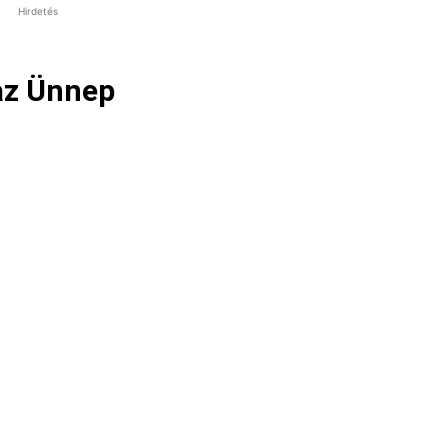
Hirdetés
 az Ünnep