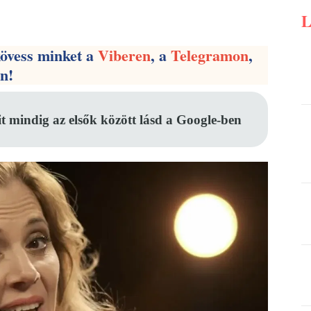
Pinterest
WhatsApp
Email
kövess minket a
Viberen
, a
Telegramon
,
en!
it mindig az elsők között lásd a Google-ben