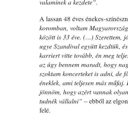
valaminek a kezdete”.
A lassan 48 éves énekes-színésznő
koromban, voltam Magyarországon
között is 33 éve. (…) Szerettem, j
ugye Szandival együtt kezdtük, 
karriert vitte tovább, én meg telj
az úgy bennem maradt, hogy nagy
szoktam koncerteket is adni, de 
éneklek, ami teljesen más műfaj. 
jönnöm, hogy azért vannak olyan z
tudnék vállalni”
– ebből az elgon
felé.