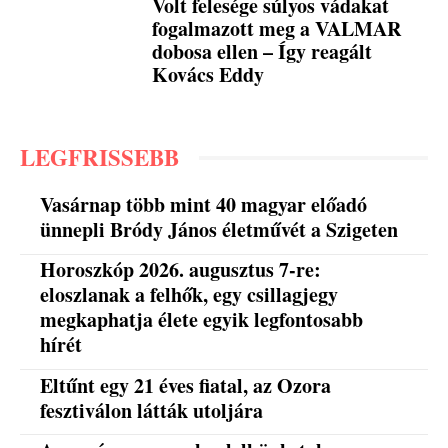
Volt felesége súlyos vádakat
fogalmazott meg a VALMAR
dobosa ellen – Így reagált
Kovács Eddy
LEGFRISSEBB
Vasárnap több mint 40 magyar előadó
ünnepli Bródy János életművét a Szigeten
Horoszkóp 2026. augusztus 7-re:
eloszlanak a felhők, egy csillagjegy
megkaphatja élete egyik legfontosabb
hírét
Eltűnt egy 21 éves fiatal, az Ozora
fesztiválon látták utoljára