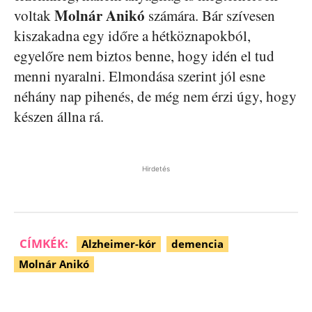
Molnár Anikó
voltak
számára. Bár szívesen
kiszakadna egy időre a hétköznapokból,
egyelőre nem biztos benne, hogy idén el tud
menni nyaralni. Elmondása szerint jól esne
néhány nap pihenés, de még nem érzi úgy, hogy
készen állna rá.
Hirdetés
CÍMKÉK:
Alzheimer-kór
demencia
Molnár Anikó
Facebook
Pinterest
WhatsApp