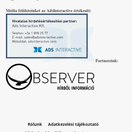
Média felületeinket az AdsInteractive értékesíti:
Partnereink:
Rólunk
Adatkezelési tájékoztató