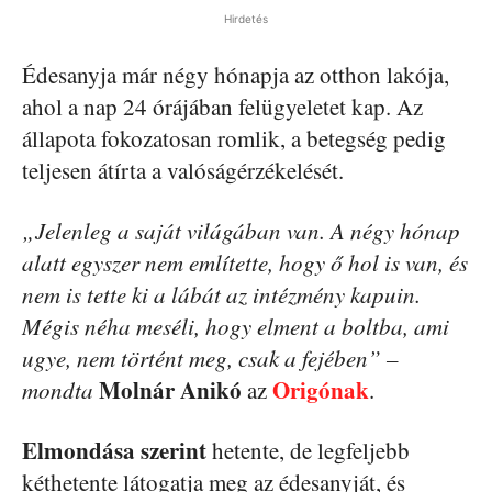
Hirdetés
Édesanyja már négy hónapja az otthon lakója,
ahol a nap 24 órájában felügyeletet kap. Az
állapota fokozatosan romlik, a betegség pedig
teljesen átírta a valóságérzékelését.
„Jelenleg a saját világában van. A négy hónap
alatt egyszer nem említette, hogy ő hol is van, és
nem is tette ki a lábát az intézmény kapuin.
Mégis néha meséli, hogy elment a boltba, ami
ugye, nem történt meg, csak a fejében”
–
Molnár Anikó
Origónak
mondta
az
.
Elmondása szerint
hetente, de legfeljebb
kéthetente látogatja meg az édesanyját, és