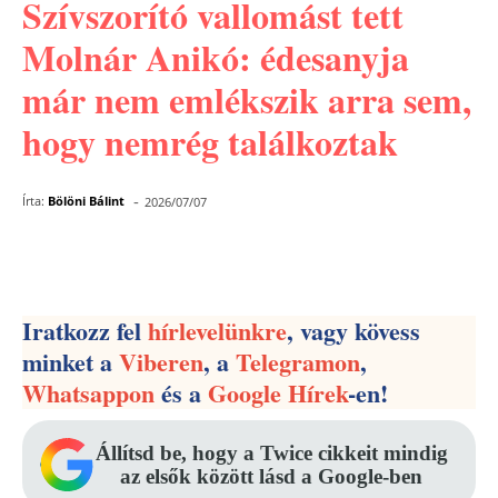
Szívszorító vallomást tett
Molnár Anikó: édesanyja
már nem emlékszik arra sem,
hogy nemrég találkoztak
-
Írta:
Bölöni Bálint
2026/07/07
Facebook
Pinterest
WhatsApp
Iratkozz fel
hírlevelünkre
, vagy kövess
minket a
Viberen
, a
Telegramon
,
Whatsappon
és a
Google Hírek
-en!
Állítsd be, hogy a Twice cikkeit mindig
az elsők között lásd a Google-ben